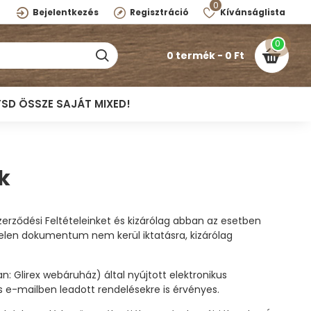
0
Bejelentkezés
Regisztráció
Kívánságlista
0
0 termék - 0 Ft
TSD ÖSSZE SAJÁT MIXED!
k
zerződési Feltételeinket és kizárólag abban az esetben
elen dokumentum nem kerül iktatásra, kizárólag
 Glirex webáruház) által nyújtott elektronikus
s e-mailben leadott rendelésekre is érvényes.