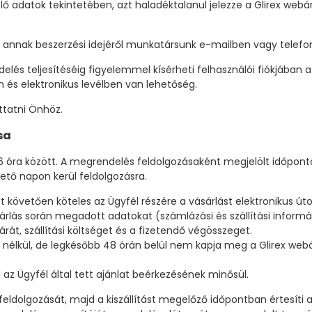
lő adatok tekintetében, azt haladéktalanul jelezze a Glirex web
 annak beszerzési idejéről munkatársunk e-mailben vagy telefon
elés teljesítéséig figyelemmel kísérheti felhasználói fiókjában 
on és elektronikus levélben van lehetőség.
ttatni Önhöz.
sa
óra között. A megrendelés feldolgozásaként megjelölt időponto
ető napon kerül feldolgozásra.
vetően köteles az Ügyfél részére a vásárlást elektronikus úton 
sárlás során megadott adatokat (számlázási és szállítási inform
át, szállítási költséget és a fizetendő végösszeget.
m nélkül, de legkésőbb 48 órán belül nem kapja meg a Glirex web
 az Ügyfél által tett ajánlat beérkezésének minősül.
ldolgozását, majd a kiszállítást megelőző időpontban értesíti a