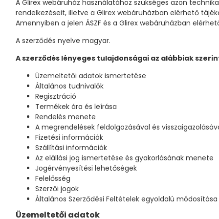
A Glirex webáruház használatához szükséges azon technikai
rendelkezéseit, illetve a Glirex webáruházban elérhető tájé
Amennyiben a jelen ÁSZF és a Glirex webáruházban elérhető 
A szerződés nyelve magyar.
A szerződés lényeges tulajdonságai az alábbiak szeri
Üzemeltetői adatok ismertetése
Általános tudnivalók
Regisztráció
Termékek ára és leírása
Rendelés menete
A megrendelések feldolgozásával és visszaigazolásáv
Fizetési információk
Szállítási információk
Az elállási jog ismertetése és gyakorlásának menete
Jogérvényesítési lehetőségek
Felelősség
Szerzői jogok
Általános Szerződési Feltételek egyoldalú módosítása
Üzemeltetői adatok