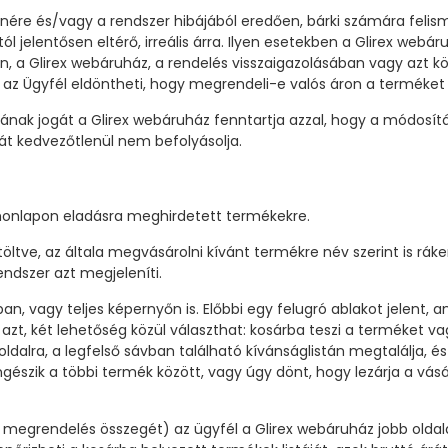
nére és/vagy a rendszer hibájából eredően, bárki számára felism
l jelentősen eltérő, irreális árra. Ilyen esetekben a Glirex we
tén, a Glirex webáruház, a rendelés visszaigazolásában vagy azt k
az Ügyfél eldöntheti, hogy megrendeli-e valós áron a terméket
ak jogát a Glirex webáruház fenntartja azzal, hogy a módosítá
t kedvezőtlenül nem befolyásolja.
 honlapon eladásra meghirdetett termékekre.
öltve, az általa megvásárolni kívánt termékre név szerint is rá
ndszer azt megjeleníti.
 vagy teljes képernyőn is. Előbbi egy felugró ablakot jelent, a
, két lehetőség közül választhat: kosárba teszi a terméket vagy 
ldalra, a legfelső sávban található kívánságlistán megtalálja, és
gészik a többi termék között, vagy úgy dönt, hogy lezárja a vás
 megrendelés összegét) az ügyfél a Glirex webáruház jobb oldalá