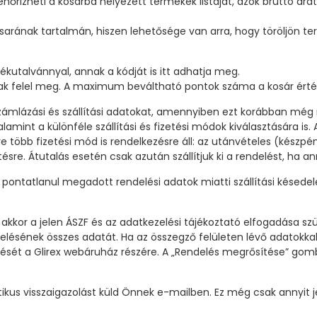
lenőrizheti a kosárba helyezett termékek listáját, azok bruttó á
sarának tartalmán, hiszen lehetősége van arra, hogy töröljön 
kutalvánnyal, annak a kódját is itt adhatja meg.
intnak felel meg. A maximum beváltható pontok száma a kosár ér
zámlázási és szállítási adatokat, amennyiben ezt korábban még n
nt a különféle szállítási és fizetési módok kiválasztására is. A 
e több fizetési mód is rendelkezésre áll: az utánvételes (készp
etésre. Átutalás esetén csak azután szállítjuk ki a rendelést, 
pontatlanul megadott rendelési adatok miatti szállítási késede
l, akkor a jelen ÁSZF és az adatkezelési tájékoztató elfogadása
delésének összes adatát. Ha az összegző felületen lévő adatokka
ét a Glirex webáruház részére. A „Rendelés megrősítése” gombra
kus visszaigazolást küld Önnek e-mailben. Ez még csak annyit j