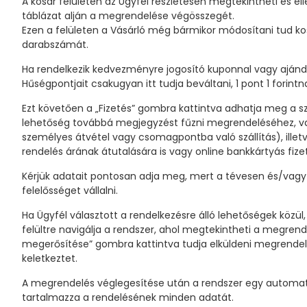
A kosár felületen az Ügyfél részletesen megtekintheti és el
táblázat alján a megrendelése végösszegét.
Ezen a felületen a Vásárló még bármikor módosítani tud ko
darabszámát.
Ha rendelkezik kedvezményre jogosító kuponnal vagy ajándé
Hűségpontjait csakugyan itt tudja beváltani, 1 pont 1 for
Ezt követően a „Fizetés” gombra kattintva adhatja meg a s
lehetőség továbbá megjegyzést fűzni megrendeléséhez, valami
személyes átvétel vagy csomagpontba való szállítás), illetv
rendelés árának átutalására is vagy online bankkártyás fiz
Kérjük adatait pontosan adja meg, mert a tévesen és/vagy 
felelősséget vállalni.
Ha Ügyfél választott a rendelkezésre álló lehetőségek közü
felültre navigálja a rendszer, ahol megtekintheti a megren
megerősítése” gombra kattintva tudja elküldeni megrendelés
keletkeztet.
A megrendelés véglegesítése után a rendszer egy automati
tartalmazza a rendelésének minden adatát.