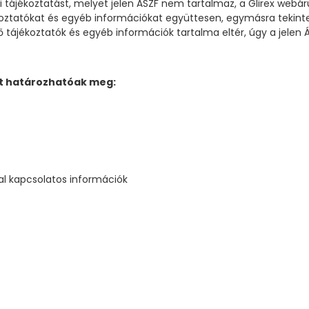
 tájékoztatást, melyet jelen ÁSZF nem tartalmaz, a Glirex webár
koztatókat és egyéb információkat együttesen, egymásra tekintet
tájékoztatók és egyéb információk tartalma eltér, úgy a jelen Á
nt határozhatóak meg:
al kapcsolatos információk