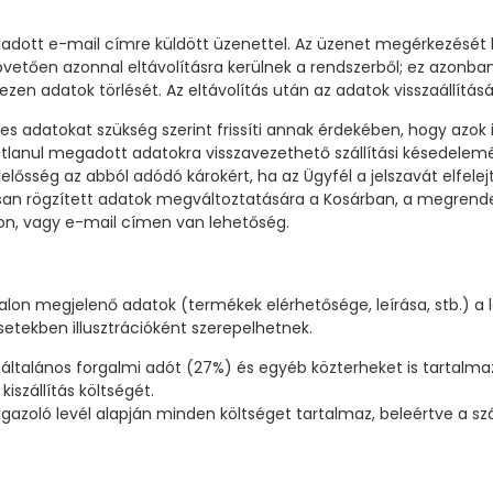
megadott e-mail címre küldött üzenettel. Az üzenet megérkezésé
st követően azonnal eltávolításra kerülnek a rendszerből; ez azon
adatok törlését. Az eltávolítás után az adatok visszaállításá
es adatokat szükség szerint frissíti annak érdekében, hogy azok
atlanul megadott adatokra visszavezethető szállítási késedelem
elősség az abból adódó károkért, ha az Ügyfél a jelszavát elfelej
san rögzített adatok megváltoztatására a Kosárban, a megrendel
n, vagy e-mail címen van lehetőség.
lon megjelenő adatok (termékek elérhetősége, leírása, stb.) a
setekben illusztrációként szerepelhetnek.
általános forgalmi adót (27%) és egyéb közterheket is tartalm
iszállítás költségét.
azoló levél alapján minden költséget tartalmaz, beleértve a szál