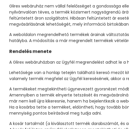
Glirex webáruház nem vállal felelősséget a gondossága elle
nyilvánvalóan téves, a termék közismert nagyságrendű árátó
feltüntetett áron szolgáltatni. Hibásan feltüntetett ár ese
megvásárlásának lehetőségét, mely információ birtokában 
A weboldalon megrendelhető termékek árainak változtatásán
hatályba. A módosítás a már megrendelt termékek vételárá
Rendelés menete
A Glirex webáruházban az Ügyfél megrendelést adhat le a
Lehetősége van a honlap tetején található kereső mezőt kit
valamely termék megfelel az Ügyfél keresésének, akkor a re
A termékeket megtekintheti úgynevezett gyorsnézet módban,
Amennyiben a termék elnyerte tetszését és megvásárolná azt
már nem kell újra kikeresnie, hanem ha bejelentkezik a webo
Ha a kosárba tette a terméket, eldöntheti, hogy tovább bön
mennyiség pontos beírásával meg tudja adni.
A kosár tartalmát (a kiválasztott termék darabszámát, és a