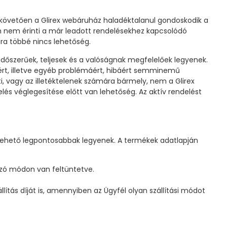
t követően a Glirex webáruház haladéktalanul gondoskodik a
ban nem érinti a már leadott rendelésekhez kapcsolódó
ra többé nincs lehetőség.
 időszerűek, teljesek és a valóságnak megfelelőek legyenek.
ért, illetve egyéb problémáért, hibáért semminemű
ti, vagy az illetéktelenek számára bármely, nem a Glirex
és véglegesítése előtt van lehetőség. Az aktív rendelést
 lehető legpontosabbak legyenek. A termékek adatlapján
azó módon van feltüntetve.
lítás díját is, amennyiben az Ügyfél olyan szállítási módot