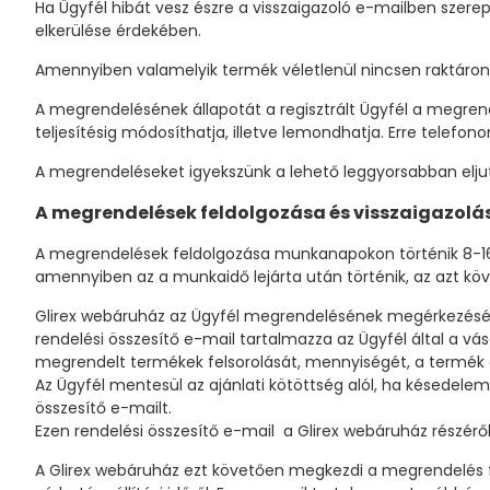
Ha Ügyfél hibát vesz észre a visszaigazoló e-mailben szerep
elkerülése érdekében.
Amennyiben valamelyik termék véletlenül nincsen raktáron
A megrendelésének állapotát a regisztrált Ügyfél a megrend
teljesítésig módosíthatja, illetve lemondhatja. Erre telefon
A megrendeléseket igyekszünk a lehető leggyorsabban elju
A megrendelések feldolgozása és visszaigazolá
A megrendelések feldolgozása munkanapokon történik 8-16 
amennyiben az a munkaidő lejárta után történik, az azt köv
Glirex webáruház az Ügyfél megrendelésének megérkezését kö
rendelési összesítő e-mail tartalmazza az Ügyfél által a vá
megrendelt termékek felsorolását, mennyiségét, a termék ár
Az Ügyfél mentesül az ajánlati kötöttség alól, ha késedele
összesítő e-mailt.
Ezen rendelési összesítő e-mail a Glirex webáruház részéről
A Glirex webáruház ezt követően megkezdi a megrendelés fe