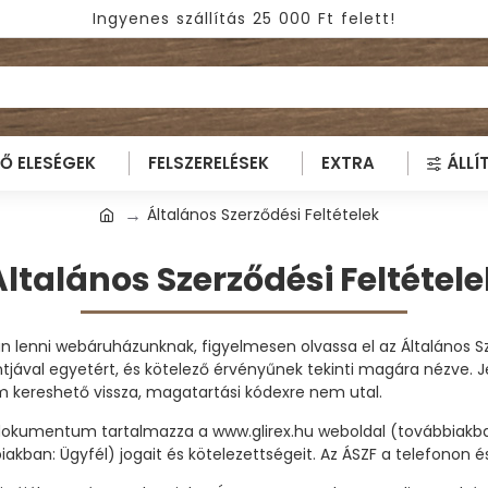
Ingyenes szállítás 25 000 Ft felett!
TŐ ELESÉGEK
FELSZERELÉSEK
EXTRA
ÁLLÍ
Általános Szerződési Feltételek
Általános Szerződési Feltétele
íván lenni webáruházunknak, figyelmesen olvassa el az Általános S
jával egyetért, és kötelező érvényűnek tekinti magára nézve. J
 kereshető vissza, magatartási kódexre nem utal.
 dokumentum tartalmazza a www.glirex.hu weboldal (továbbiakban:
akban: Ügyfél) jogait és kötelezettségeit. Az ÁSZF a telefonon é