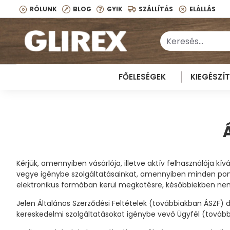
RÓLUNK
BLOG
GYIK
SZÁLLÍTÁS
ELÁLLÁS
FŐELESÉGEK
KIEGÉSZÍ
Kérjük, amennyiben vásárlója, illetve aktív felhasználója k
vegye igénybe szolgáltatásainkat, amennyiben minden pont
elektronikus formában kerül megkötésre, későbbiekben nem
Jelen Általános Szerződési Feltételek (továbbiakban ÁSZF)
kereskedelmi szolgáltatásokat igénybe vevő Ügyfél (további