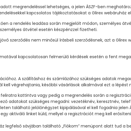
leadott megrendeléssel lehetséges, a jelen ÁSZF-ben meghatáro
ndelésekkel kapcsolatos tájékoztatásokat a Glirex webáruház elek
en a rendelés leadása során megjelölt módon, személyes átvételle
, személyes átvétel esetén készpénzzel fizetheti.
ejövő szerződés nem minősül írásbeli szerződésnek, azt a Glire
yamatával kapcsolatosan felmerülő kérdések esetén a fent megad
rációhoz. A szállításhoz és számlázához szükséges adatok megad
nál kell végrehajtania, későbbi vásárlások alkalmával ezt a lépés
 feliratra kattintva vagy pedig a megrendelés során a regisztráció
etkező adatokat szükséges megadni: vezetéknév, keresztnév, telef
leten található jelölőnégyzet kipipálásával el kell fogadnia jelen
gy aktiváló linket küld, mellyel a regisztrációt meg kell erősíten
uház legfelső sávjában található „Fiókom” menüpont alatt tud a b