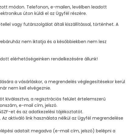
zott módon. Telefonon, e-mailen, levélben leadott
tronikus úton küldi el az Ügyfél részére.
l vagy futárszolgálat általi kiszállítással, történhet. A
x webáruház nem iktatja és a későbbiekben nem lesz
ott elérhetőségeinken rendelkezésére állunk!
ására a vásárláskor, a megrendelés véglegesítésekor kerül
t már nem kell elvégeznie.
t kiválasztva, a regisztrációs felület értelemszerű
onszám, e-mail cím, jelszó.
 ÁSZF-et és az adatkezelési tájékoztatót.
i. Az aktiváló link használata nélkül az Ügyfél megrendelése
elépési adatait megadva (e-mail cím, jelszó) belépni a