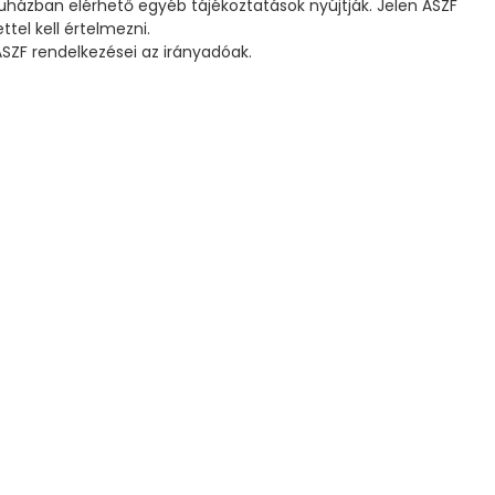
uházban elérhető egyéb tájékoztatások nyújtják. Jelen ÁSZF
tel kell értelmezni.
SZF rendelkezései az irányadóak.