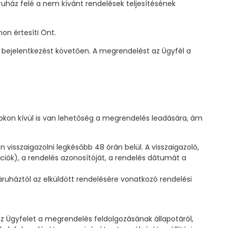
áruház felé a nem kívánt rendelések teljesítésének
on értesíti Önt.
a bejelentkezést követően. A megrendelést az Ügyfél a
kon kívül is van lehetőség a megrendelés leadására, ám
visszaigazolni legkésőbb 48 órán belül. A visszaigazoló,
ációk), a rendelés azonosítóját, a rendelés dátumát a
áruháztól az elküldött rendelésére vonatkozó rendelési
z Ügyfelet a megrendelés feldolgozásának állapotáról,