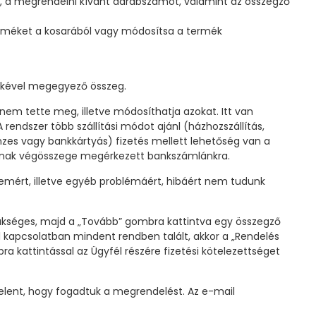
rát, a megrendelni kívánt darabszámot, valamint az összegző
terméket a kosarából vagy módosítsa a termék
tékével megegyező összeg.
em tette meg, illetve módosíthatja azokat. Itt van
rendszer több szállítási módot ajánl (házhozszállítás,
énzes vagy bankkártyás) fizetés mellett lehetőség van a
ha annak végösszege megérkezett bankszámlánkra.
lemért, illetve egyéb problémáért, hibáért nem tudunk
 szükséges, majd a „Tovább” gombra kattintva egy összegző
l kapcsolatban mindent rendben talált, akkor a „Rendelés
 kattintással az Ügyfél részére fizetési kötelezettséget
elent, hogy fogadtuk a megrendelést. Az e-mail