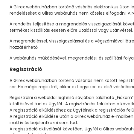
A Glirex webáruházban történő vásárlás elektronikus úton 
rendeléseket a Glirex webáruház nem köteles elfogadni. A re
A rendelés teljesítése a megrendelés visszaigazolását követő
terméket kiszállítás esetén előre utalással vagy utánvéttel
A megrendeléssel, visszaigazolással és a végszámlával létr
hozzáférhető.
A webáruház működésével, megrendelési, és szállítási fol
Regisztráció
A Glirex webáruházban történő vásárlás nem kötött regiszt
sor. Ha mégis regisztrál, akkor ezt egyszer, az első vásárlás
Regisztrálni a weboldal legfelső sávjában található „Fiókom”
kitöltésével tud az Ügyfél. A regisztrációs felületen a köv
A regisztráció elküldéséhez az Ügyfélnek a regisztrációs felü
A regisztráció elküldése után a Glirex webáruház e-mailben e
inaktív és bejelentkezni sem tud.
A regisztráció aktiválását követően, Ügyfél a Glirex webár