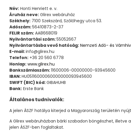
Név:
Honti Henriett e. v.
Áruház neve:
Glirex webáruház
Székhely:
7100 Szekszárd, Szőlőhegy utca 53.
Adószám:
56410873-2-37
FELIR szám:
AA8668019
Nyilvántartási szám:
55052667
Nyilvántartásba vevő hatóság:
Nemzeti Adó- és Vámhiv
E-mail:
info@glirex.hu
Telefon:
+36 20 560 6778
Honlap:
www.glirex.hu
Bankszámlaszám:
11600006-00000000-93945600
IBAN:
HU05116000060000000093945600
SWIFT (BIC) kód:
GIBAHUHB
Bank:
Erste Bank
Általános tudnivalók:
A jelen ÁSZF hatálya kiterjed a Magyarország területén nyúj
A Glirex webáruházban bárki szabadon böngészhet, illetve a 
jelen ÁSZF-ben foglaltakat.