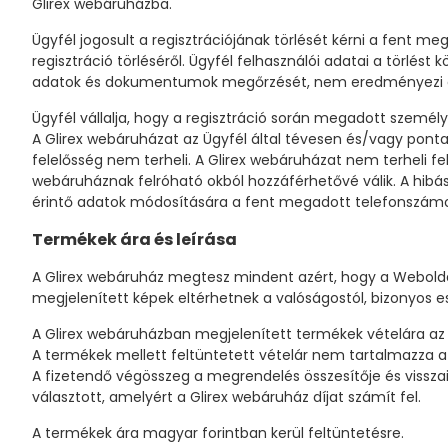
Glirex webáruházba.
Ügyfél jogosult a regisztrációjának törlését kérni a fent 
regisztráció törléséről. Ügyfél felhasználói adatai a törlé
adatok és dokumentumok megőrzését, nem eredményezi ezen 
Ügyfél vállalja, hogy a regisztráció során megadott személy
A Glirex webáruházat az Ügyfél által tévesen és/vagy pont
felelősség nem terheli. A Glirex webáruházat nem terheli fel
webáruháznak felróható okból hozzáférhetővé válik. A hibá
érintő adatok módosítására a fent megadott telefonszámo
Termékek ára és leírása
A Glirex webáruház megtesz mindent azért, hogy a Webolda
megjelenített képek eltérhetnek a valóságostól, bizonyos e
A Glirex webáruházban megjelenített termékek vételára az 
A termékek mellett feltüntetett vételár nem tartalmazza a k
A fizetendő végösszeg a megrendelés összesítője és visszaig
választott, amelyért a Glirex webáruház díjat számít fel.
A termékek ára magyar forintban kerül feltüntetésre.