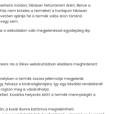
erhető módon, hibásan feltüntetett árért, illetve a
báruház nem köteles a terméket a honlapon hibásan
övetően ajánlja fel a termék valós áron történő
 vagy sem.
s a weboldalon való megjelenéssel egyidejűleg lép
keresni. Ha a Glirex webáruházban eladásra meghirdetett
melyben a termék összes jellemzője megjelenik.
felveszi a kívánságlistájára, így egy későbbi rendelésnél
 rögtön meg is vásárolhatja.
árlást. Kosárba helyezés előtt a termék mennyiségét a
n, a kosár ikonra kattintva megtekintheti.