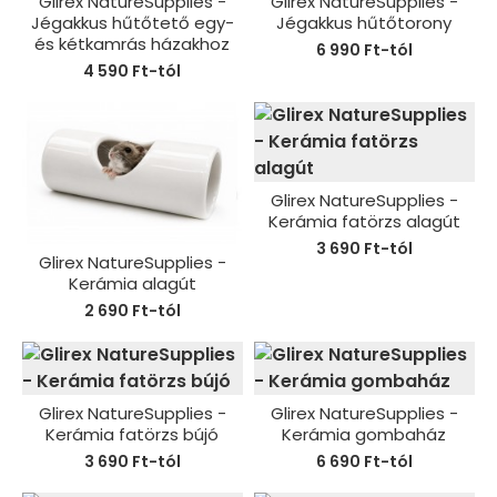
Glirex NatureSupplies -
Glirex NatureSupplies -
Jégakkus hűtőtető egy-
Jégakkus hűtőtorony
és kétkamrás házakhoz
6 990 Ft-tól
4 590 Ft-tól
Glirex NatureSupplies -
Kerámia fatörzs alagút
3 690 Ft-tól
Glirex NatureSupplies -
Kerámia alagút
2 690 Ft-tól
Glirex NatureSupplies -
Glirex NatureSupplies -
Kerámia fatörzs bújó
Kerámia gombaház
3 690 Ft-tól
6 690 Ft-tól