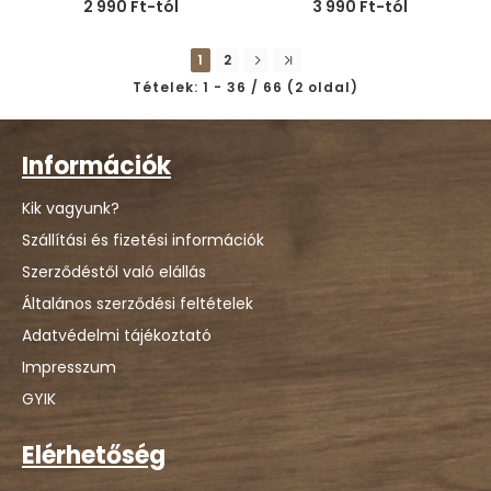
2 990 Ft-tól
3 990 Ft-tól
1
2
Tételek: 1 - 36 / 66 (2 oldal)
Információk
Kik vagyunk?
Szállítási és fizetési információk
Szerződéstől való elállás
Általános szerződési feltételek
Adatvédelmi tájékoztató
Impresszum
GYIK
Elérhetőség