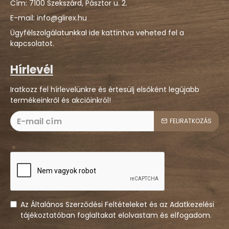
Cím: 7100 Szekszárd, Pásztor u. 2.
E-mail: info@glirex.hu
Ügyfélszolgálatunkkal ide kattintva veheted fel a
kapcsolatot.
Hírlevél
Iratkozz fel hírlevelünkre és értesülj elsőként legújabb
termékeinkről és akcióinkról!
FELIRATKOZÁS
Az Általános Szerződési Feltételeket és az Adatkezelési
tájékoztatóban foglaltakat elolvastam és elfogadom.