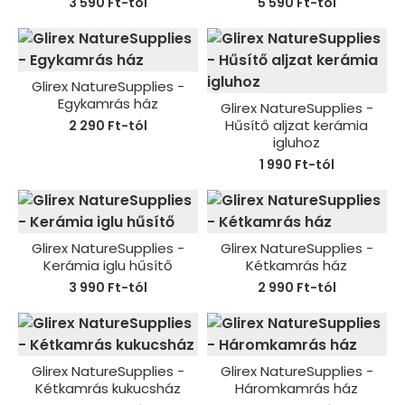
3 590 Ft-tól
5 590 Ft-tól
Glirex NatureSupplies -
Egykamrás ház
Glirex NatureSupplies -
Hűsítő aljzat kerámia
2 290 Ft-tól
igluhoz
1 990 Ft-tól
Glirex NatureSupplies -
Glirex NatureSupplies -
Kerámia iglu hűsítő
Kétkamrás ház
3 990 Ft-tól
2 990 Ft-tól
Glirex NatureSupplies -
Glirex NatureSupplies -
Kétkamrás kukucsház
Háromkamrás ház