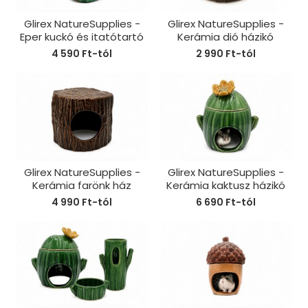
Glirex NatureSupplies -
Glirex NatureSupplies -
Eper kuckó és itatótartó
Kerámia dió házikó
4 590 Ft-tól
2 990 Ft-tól
Glirex NatureSupplies -
Glirex NatureSupplies -
Kerámia farönk ház
Kerámia kaktusz házikó
4 990 Ft-tól
6 690 Ft-tól