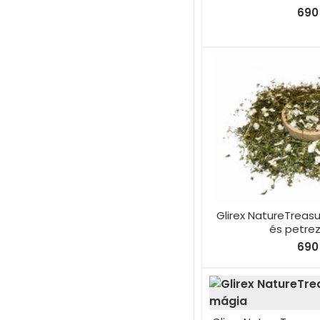
690 
Glirex NatureTreasu
és petre
690 