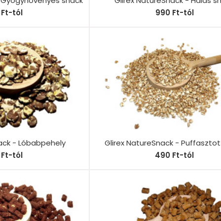
- Gyógynövényes snack
Glirex NatureSnack - Halas s
Ft-tól
990 Ft-tól
ack - Lóbabpehely
Glirex NatureSnack - Puffaszto
Ft-tól
490 Ft-tól