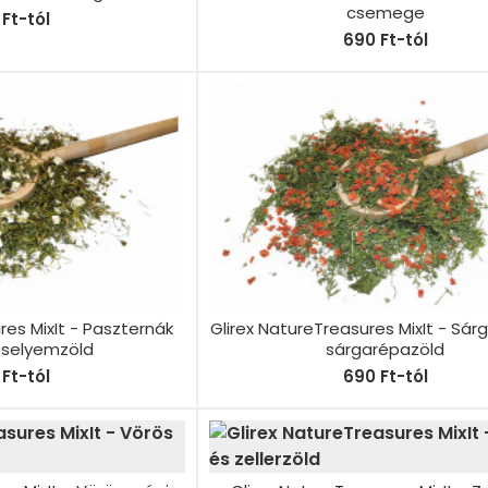
csemege
Ft-tól
690 Ft-tól
res MixIt - Paszternák
Glirex NatureTreasures MixIt - Sár
zselyemzöld
sárgarépazöld
Ft-tól
690 Ft-tól