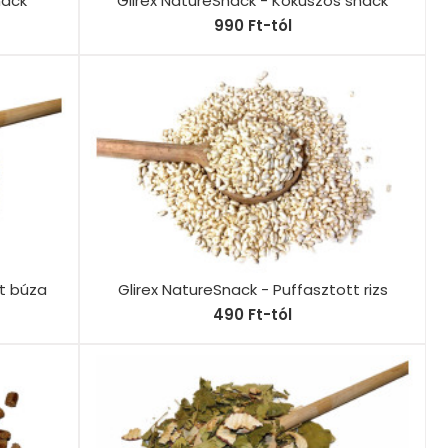
nack
Glirex NatureSnack - Kókuszos snack
990 Ft-tól
tt búza
Glirex NatureSnack - Puffasztott rizs
490 Ft-tól