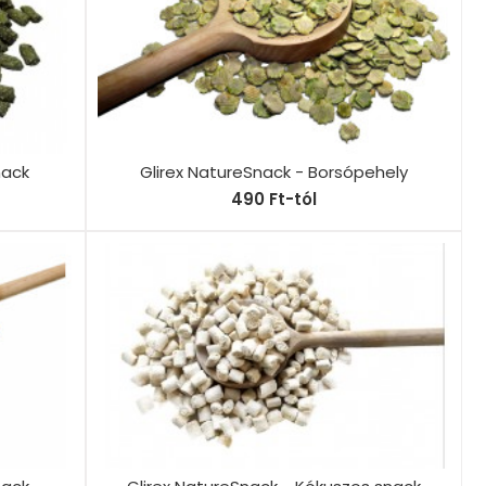
nack
Glirex NatureSnack - Borsópehely
490 Ft-tól