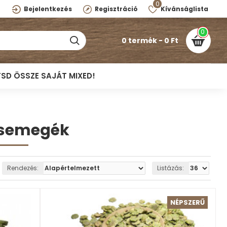
0
Bejelentkezés
Regisztráció
Kívánságlista
0
0 termék - 0 Ft
TSD ÖSSZE SAJÁT MIXED!
csemegék
Rendezés:
Listázás:
NÉPSZERŰ