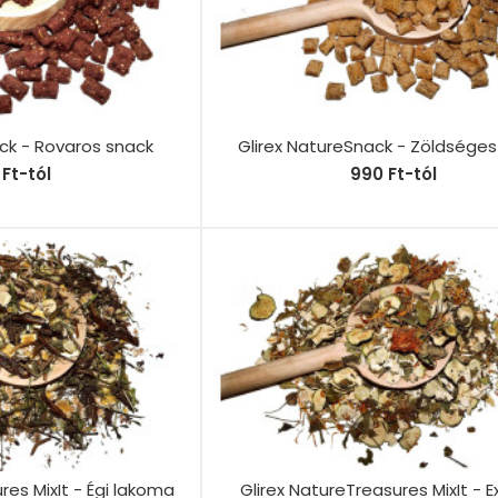
ck - Rovaros snack
Glirex NatureSnack - Zöldséges
Ft-tól
990 Ft-tól
res MixIt - Égi lakoma
Glirex NatureTreasures MixIt - E