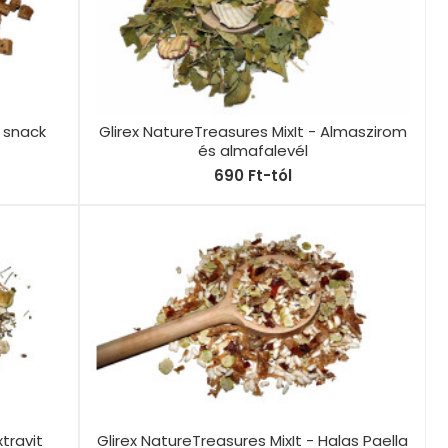
 snack
Glirex NatureTreasures MixIt - Almaszirom
és almafalevél
690 Ft-tól
xtravit
Glirex NatureTreasures MixIt - Halas Paella