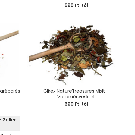
690 Ft-tól
garépa és
Glirex NatureTreasures MixIt -
Veteményeskert
690 Ft-tól