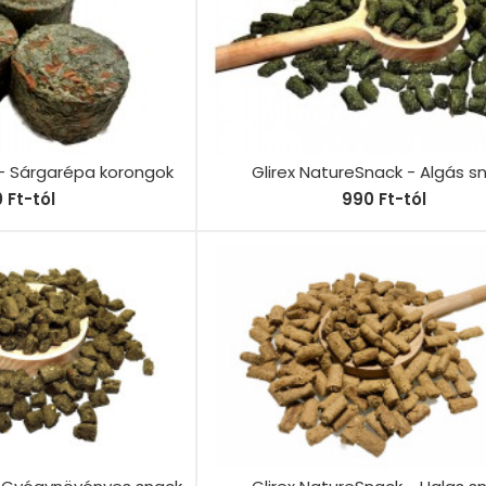
 - Sárgarépa korongok
Glirex NatureSnack - Algás s
0 Ft-tól
990 Ft-tól