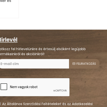
ller és
írlevél
ratkozz fel hírlevelünkre és értesülj elsőként legújabb
ermékeinkről és akcióinkról!
FELIRATKOZÁS
Az Általános Szerződési Feltételeket és az Adatkezelési