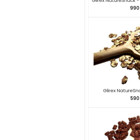
Glirex NatureSnack 
990 
Glirex NatureSn
590 