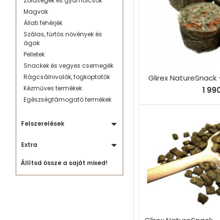
Zöldségek és gyümölcsök
Magvak
Állati fehérjék
Szálas, fürtös növények és
ágak
Pelletek
Snackek és vegyes csemegék
Glirex NatureSnack
Rágcsálnivalók, fogkoptatók
Kézműves termékek
1 99
Egészségtámogató termékek
Felszerelések
Extra
Állítsd össze a saját mixed!