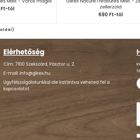
es MixIt - Vörös mágia
Glirex NatureTreasures MixIt - Ze
zellerzöld
Ft-tól
690 Ft-tól
 oldal)
Elérhetőség
H
Cím: 7100 Szekszárd, Pásztor u. 2.
I
t
E-mail: info@glirex.hu
Ügyfélszolgálatunkkal ide kattintva veheted fel a
kapcsolatot.