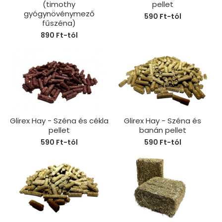
(timothy
pellet
gyógynövénymező
590 Ft-tól
fűszéna)
890 Ft-tól
Glirex Hay - Széna és cékla
Glirex Hay - Széna és
pellet
banán pellet
590 Ft-tól
590 Ft-tól