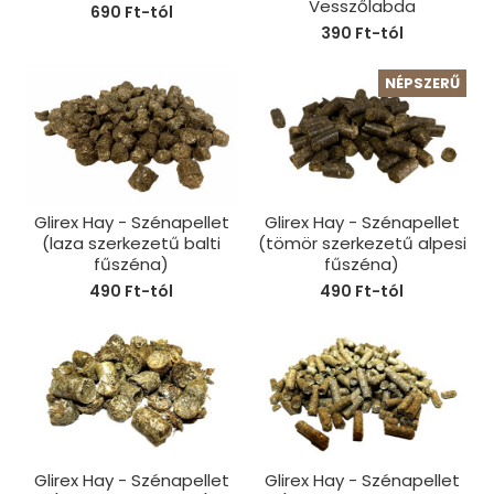
Vesszőlabda
690 Ft-tól
390 Ft-tól
NÉPSZERŰ
Glirex Hay - Szénapellet
Glirex Hay - Szénapellet
(laza szerkezetű balti
(tömör szerkezetű alpesi
fűszéna)
fűszéna)
490 Ft-tól
490 Ft-tól
Glirex Hay - Szénapellet
Glirex Hay - Szénapellet