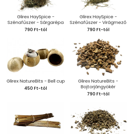
Glirex HaySpice -
Glirex HaySpice -
Szénafűszer - Sárgarépa
Szénafűszer - Virágmező
790 Ft-tól
790 Ft-tól
Glirex NatureBits - Bell cup
Glirex NatureBits -
Bojtorjángyökér
450 Ft-tól
790 Ft-tól