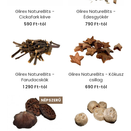
Glirex NatureBits -
Glirex NatureBits -
Cickafark kéve
Édesgyökér
590 Ft-tól
790 Ft-tól
Glirex NatureBits -
Glirex NatureBits - Kókusz
Farudacskák
csillag
1 290 Ft-tól
690 Ft-tól
NÉPSZERŰ