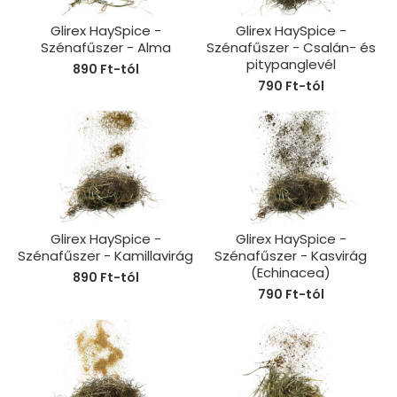
Glirex HaySpice -
Glirex HaySpice -
Szénafűszer - Alma
Szénafűszer - Csalán- és
pitypanglevél
890 Ft-tól
790 Ft-tól
Glirex HaySpice -
Glirex HaySpice -
Szénafűszer - Kamillavirág
Szénafűszer - Kasvirág
(Echinacea)
890 Ft-tól
790 Ft-tól