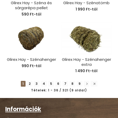
Glirex Hay - Széna és
Glirex Hay - Szénatömb
sárgarépa pellet
1 990 Ft-tól
590 Ft-tól
Glirex Hay - Szénahenger
Glirex Hay - Szénahenger
extra
990 Ft-tól
1 490 Ft-tól
1
2
3
4
5
6
7
8
9
Tételek: 1 - 36 / 321 (9 oldal)
Információk