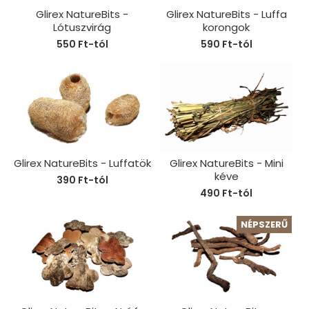
Glirex NatureBits -
Glirex NatureBits - Luffa
Lótuszvirág
korongok
550 Ft-tól
590 Ft-tól
Glirex NatureBits - Luffatök
Glirex NatureBits - Mini
kéve
390 Ft-tól
490 Ft-tól
NÉPSZERŰ