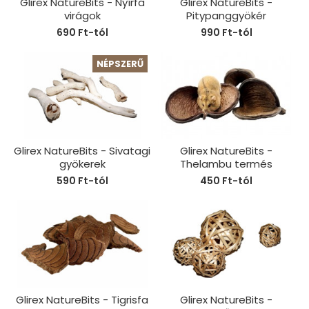
Glirex NatureBits - Nyírfa
Glirex NatureBits -
virágok
Pitypanggyökér
690 Ft-tól
990 Ft-tól
NÉPSZERŰ
Glirex NatureBits - Sivatagi
Glirex NatureBits -
gyökerek
Thelambu termés
590 Ft-tól
450 Ft-tól
Glirex NatureBits - Tigrisfa
Glirex NatureBits -