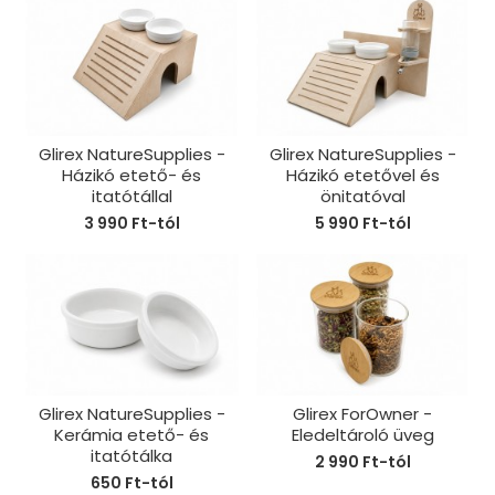
Glirex NatureSupplies -
Glirex NatureSupplies -
Házikó etető- és
Házikó etetővel és
itatótállal
önitatóval
3 990 Ft-tól
5 990 Ft-tól
Glirex NatureSupplies -
Glirex ForOwner -
Kerámia etető- és
Eledeltároló üveg
itatótálka
2 990 Ft-tól
650 Ft-tól