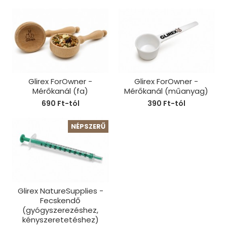
Glirex ForOwner -
Glirex ForOwner -
Mérőkanál (fa)
Mérőkanál (műanyag)
690 Ft-tól
390 Ft-tól
NÉPSZERŰ
Glirex NatureSupplies -
Fecskendő
(gyógyszerezéshez,
kényszeretetéshez)