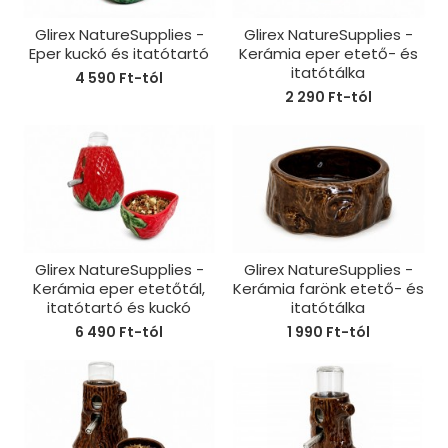
Glirex NatureSupplies -
Glirex NatureSupplies -
Eper kuckó és itatótartó
Kerámia eper etető- és
itatótálka
4 590 Ft-tól
2 290 Ft-tól
Glirex NatureSupplies -
Glirex NatureSupplies -
Kerámia eper etetőtál,
Kerámia farönk etető- és
itatótartó és kuckó
itatótálka
6 490 Ft-tól
1 990 Ft-tól