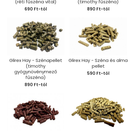
(réti fűszéna vital)
(timothy fűszéna)
690 Ft-tól
890 Ft-tól
Glirex Hay - Szénapellet
Glirex Hay - Széna és alma
(timothy
pellet
gyógynövénymező
590 Ft-tól
fűszéna)
890 Ft-tól