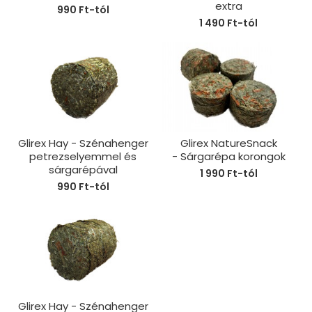
extra
990 Ft-tól
1 490 Ft-tól
Glirex Hay - Szénahenger
Glirex NatureSnack
petrezselyemmel és
- Sárgarépa korongok
sárgarépával
1 990 Ft-tól
990 Ft-tól
Glirex Hay - Szénahenger