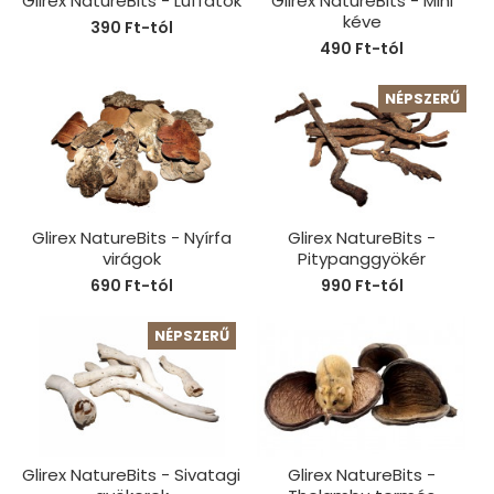
Glirex NatureBits - Luffatök
Glirex NatureBits - Mini
kéve
390 Ft-tól
490 Ft-tól
NÉPSZERŰ
Glirex NatureBits - Nyírfa
Glirex NatureBits -
virágok
Pitypanggyökér
690 Ft-tól
990 Ft-tól
NÉPSZERŰ
Glirex NatureBits - Sivatagi
Glirex NatureBits -