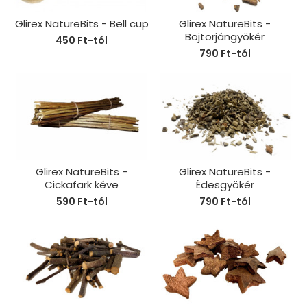
Glirex NatureBits - Bell cup
Glirex NatureBits -
Bojtorjángyökér
450 Ft-tól
790 Ft-tól
Glirex NatureBits -
Glirex NatureBits -
Cickafark kéve
Édesgyökér
590 Ft-tól
790 Ft-tól