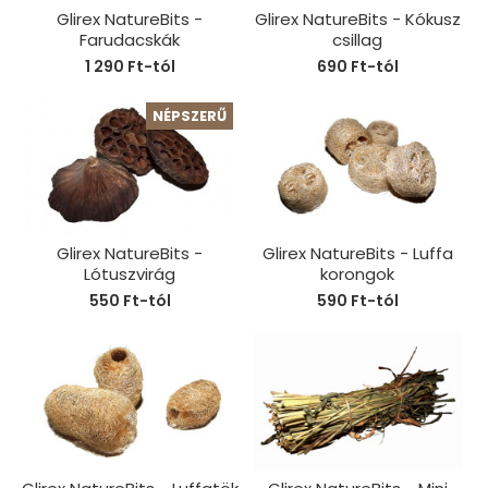
Glirex NatureBits -
Glirex NatureBits - Kókusz
Farudacskák
csillag
1 290 Ft-tól
690 Ft-tól
NÉPSZERŰ
Glirex NatureBits -
Glirex NatureBits - Luffa
Lótuszvirág
korongok
550 Ft-tól
590 Ft-tól