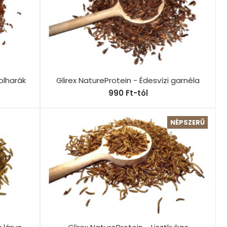
bolharák
Glirex NatureProtein - Édesvízi garnéla
990 Ft-tól
NÉPSZERŰ