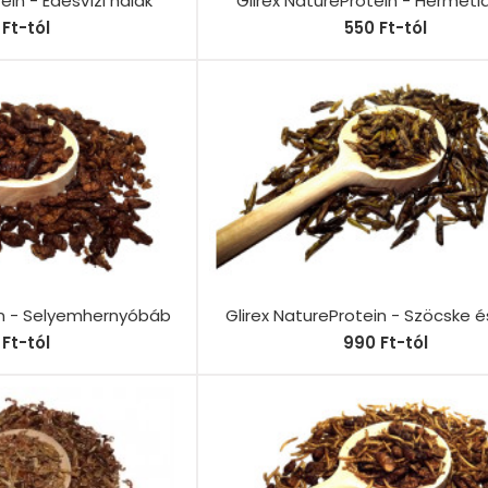
ein - Édesvízi halak
Glirex NatureProtein - Hermetia
Ft-tól
550 Ft-tól
in - Selyemhernyóbáb
Glirex NatureProtein - Szöcske 
Ft-tól
990 Ft-tól