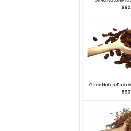
Glirex NatureProt
990 
Glirex NatureProte
690 