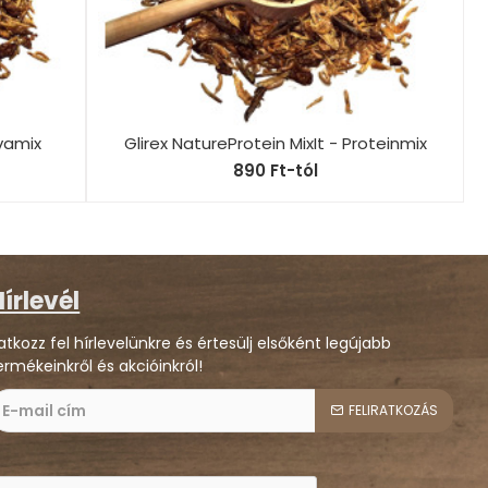
rvamix
Glirex NatureProtein MixIt - Proteinmix
890 Ft-tól
írlevél
ratkozz fel hírlevelünkre és értesülj elsőként legújabb
ermékeinkről és akcióinkról!
FELIRATKOZÁS