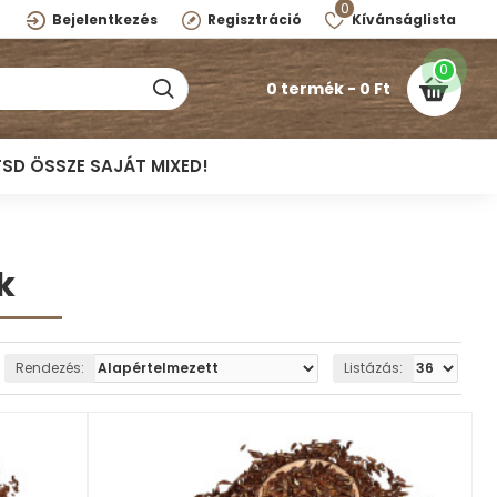
0
Bejelentkezés
Regisztráció
Kívánságlista
0
0 termék - 0 Ft
TSD ÖSSZE SAJÁT MIXED!
k
Rendezés:
Listázás: