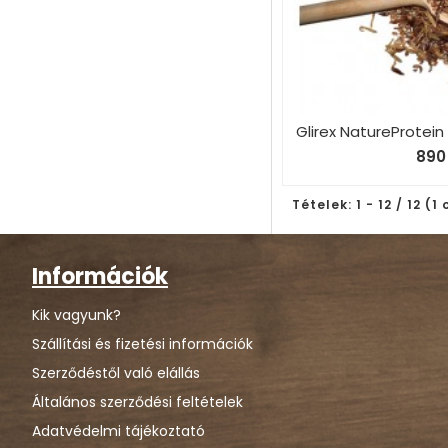
Glirex NatureProtein 
890 
Tételek: 1 - 12 / 12 (1
Információk
Kik vagyunk?
Szállítási és fizetési információk
Szerződéstől való elállás
Általános szerződési feltételek
Adatvédelmi tájékoztató