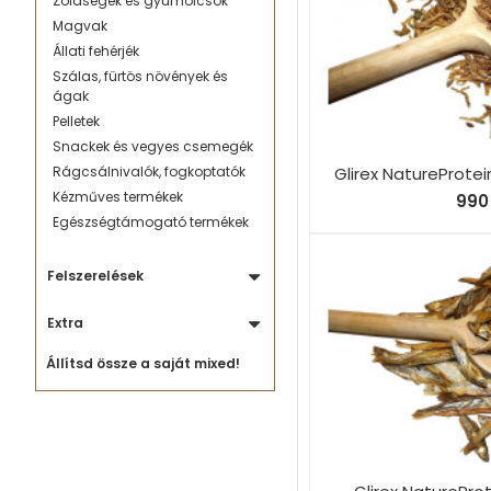
Zöldségek és gyümölcsök
Magvak
Állati fehérjék
Szálas, fürtös növények és
ágak
Pelletek
Snackek és vegyes csemegék
Glirex NatureProtei
Rágcsálnivalók, fogkoptatók
Kézműves termékek
990 
Egészségtámogató termékek
Felszerelések
Extra
Állítsd össze a saját mixed!