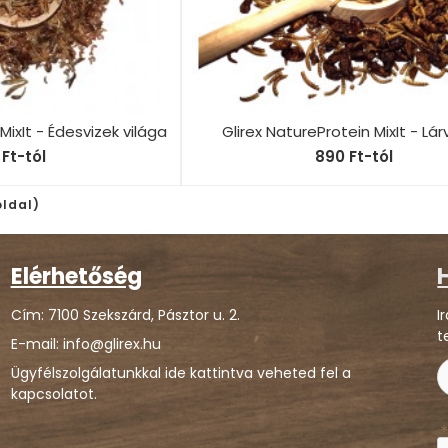
MixIt - Édesvizek világa
Glirex NatureProtein MixIt - Lá
Ft-tól
890 Ft-tól
 oldal)
Elérhetőség
H
Cím: 7100 Szekszárd, Pásztor u. 2.
I
t
E-mail: info@glirex.hu
Ügyfélszolgálatunkkal ide kattintva veheted fel a
kapcsolatot.