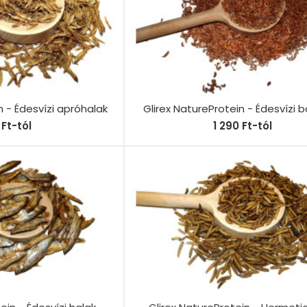
n - Édesvízi apróhalak
Glirex NatureProtein - Édesvízi 
Ft-tól
1 290 Ft-tól