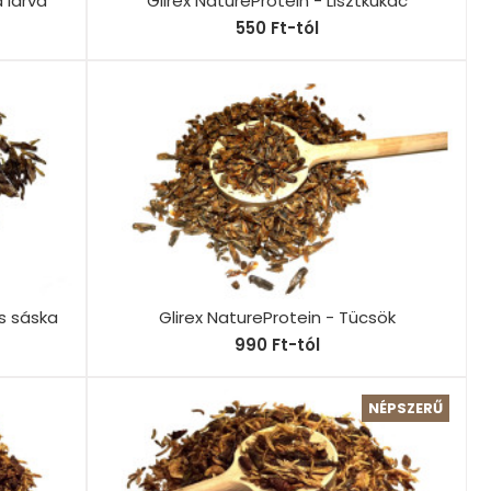
 lárva
Glirex NatureProtein - Lisztkukac
550 Ft-tól
és sáska
Glirex NatureProtein - Tücsök
990 Ft-tól
NÉPSZERŰ