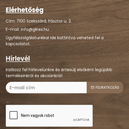
Elérhetőség
Cím: 7100 Szekszárd, Pásztor u. 2.
E-mail: info@glirex.hu
Ügyfélszolgálatunkkal ide kattintva veheted fel a
kapcsolatot.
Hírlevél
Iratkozz fel hírlevelünkre és értesülj elsőként legújabb
termékeinkről és akcióinkról!
FELIRATKOZÁS