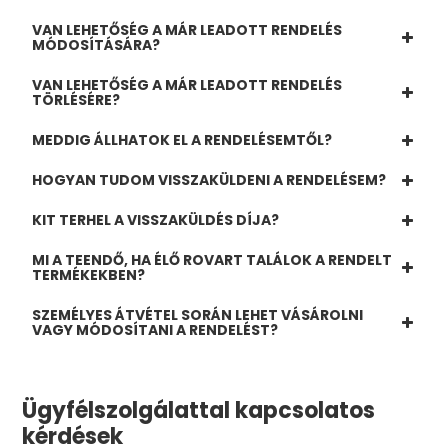
VAN LEHETŐSÉG A MÁR LEADOTT RENDELÉS
MÓDOSÍTÁSÁRA?
VAN LEHETŐSÉG A MÁR LEADOTT RENDELÉS
TÖRLÉSÉRE?
MEDDIG ÁLLHATOK EL A RENDELÉSEMTŐL?
HOGYAN TUDOM VISSZAKÜLDENI A RENDELÉSEM?
KIT TERHEL A VISSZAKÜLDÉS DÍJA?
MI A TEENDŐ, HA ÉLŐ ROVART TALÁLOK A RENDELT
TERMÉKEKBEN?
SZEMÉLYES ÁTVÉTEL SORÁN LEHET VÁSÁROLNI
VAGY MÓDOSÍTANI A RENDELÉST?
Ügyfélszolgálattal kapcsolatos
kérdések