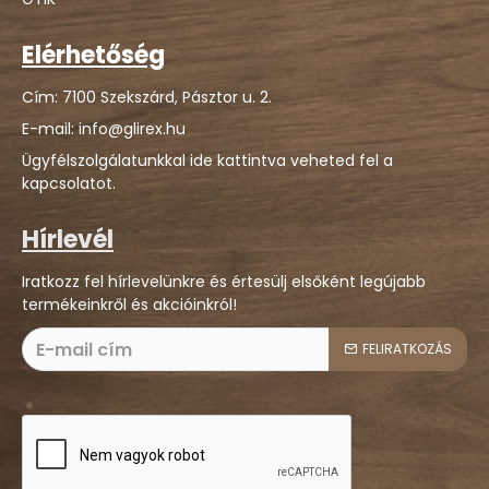
Elérhetőség
Cím: 7100 Szekszárd, Pásztor u. 2.
E-mail: info@glirex.hu
Ügyfélszolgálatunkkal ide kattintva veheted fel a
kapcsolatot.
Hírlevél
Iratkozz fel hírlevelünkre és értesülj elsőként legújabb
termékeinkről és akcióinkról!
FELIRATKOZÁS