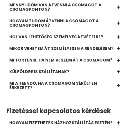
MENNYI IDŐM VAN ÁTVENNI A CSOMAGOT A
CSOMAGPONTON?
HOGYAN TUDOM ÁTVENNI A CSOMAGOT A
CSOMAGPONTON?
HOL VAN LEHETŐSÉG SZEMÉLYES ÁTVÉTELRE?
MIKOR VEHETEM ÁT SZEMÉLYESEN A RENDELÉSEM?
MI TÖRTÉNIK, HA NEM VESZEM ÁT A CSOMAGOM?
KÜLFÖLDRE IS SZÁLLÍTANAK?
MI A TEENDŐ, HA A CSOMAGOM SÉRÜLTEN
ÉRKEZETT?
Fizetéssel kapcsolatos kérdések
HOGYAN FIZETHETEK HÁZHOZSZÁLLÍTÁS ESETÉN?