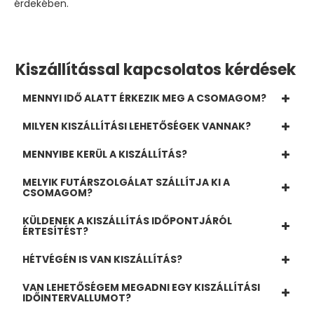
érdekében.
Kiszállítással kapcsolatos kérdések
MENNYI IDŐ ALATT ÉRKEZIK MEG A CSOMAGOM?
MILYEN KISZÁLLÍTÁSI LEHETŐSÉGEK VANNAK?
MENNYIBE KERÜL A KISZÁLLÍTÁS?
MELYIK FUTÁRSZOLGÁLAT SZÁLLÍTJA KI A
CSOMAGOM?
KÜLDENEK A KISZÁLLÍTÁS IDŐPONTJÁRÓL
ÉRTESÍTÉST?
HÉTVÉGÉN IS VAN KISZÁLLÍTÁS?
VAN LEHETŐSÉGEM MEGADNI EGY KISZÁLLÍTÁSI
IDŐINTERVALLUMOT?