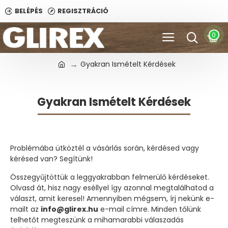
BELÉPÉS
REGISZTRÁCIÓ
0
Gyakran Ismételt Kérdések
Gyakran Ismételt Kérdések
Problémába ütköztél a vásárlás során, kérdésed vagy
kérésed van? Segítünk!
Összegyűjtöttük a leggyakrabban felmerülő kérdéseket.
Olvasd át, hisz nagy eséllyel így azonnal megtalálhatod a
választ, amit keresel! Amennyiben mégsem, írj nekünk e-
mailt az
info@glirex.hu
e-mail címre. Minden tőlünk
telhetőt megteszünk a mihamarabbi válaszadás