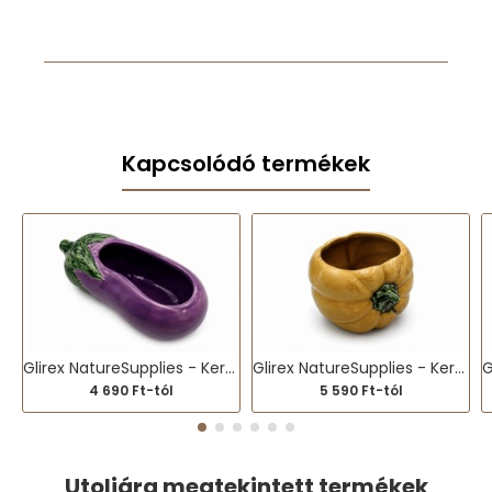
Kapcsolódó termékek
Glirex NatureSupplies - Kerámia padlizsán homokozó
Glirex NatureSupplies - Kerámia tök homokozó
4 690 Ft-tól
5 590 Ft-tól
Utoljára megtekintett termékek