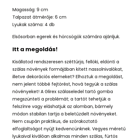
Magasság: 9 cm
Talpazat átmérője: 6 cm
Lyukak száma: 4 db
Elsősorban egerek és hörcsögök számára ajánljuk.
Itt a megoldás!
Kisállatod rendszeresen széttúrja, fellöki, eldönti a
szálas növények formájában kitett nassolnivalókat,
illetve dekorációs elemeket? Elhoztuk a megoldást,
nem jelent többé fejtörést, hová tegyük a szálas
növényeket! A Glirex szálaseledel tartó gomba
megszünteti a problémát; a tartót tehetjük a
felszínre vagy eláshatjuk az alomban, bármely
módon stabilan tartja a beletűzdelt növényeket.
Nem csupán praktikus, de szórakoztató
elfoglaltságot nyújt kedvencünknek. Vegyes méretű
lyukaival kiválóan alkalmas minden szálas, fürtös