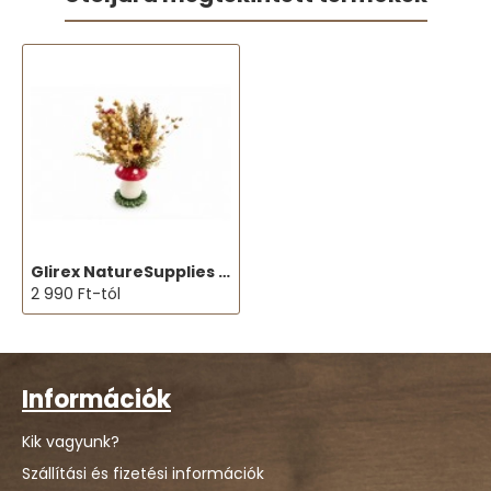
Glirex NatureSupplies - Kerámia szálaseledel tartó gomba
2 990 Ft-tól
Információk
Kik vagyunk?
Szállítási és fizetési információk