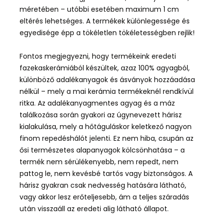
méretében – utóbbi esetében maximum 1 cm
eltérés lehetséges. A termékek különlegessége és
egyedisége épp a tökéletlen tökéletességben rejlik!
Fontos megjegyezni, hogy termékeink eredeti
fazekaskerámiából készültek, azaz 100% agyagból,
különböző adalékanyagok és ásványok hozzáadása
nélkül – mely a mai kerámia termékeknél rendkívül
ritka. Az adalékanyagmentes agyag és a máz
találkozása során gyakori az úgynevezett hárisz
kialakulása, mely a hőtáguláskor keletkező nagyon
finom repedéshálót jelenti. Ez nem hiba, csupán az
ősi természetes alapanyagok kölcsönhatása – a
termék nem sérülékenyebb, nem repedt, nem
pattog le, nem kevésbé tartós vagy biztonságos. A
hárisz gyakran csak nedvesség hatására látható,
vagy akkor lesz erőteljesebb, ám a teljes száradás
után visszaáll az eredeti alig látható állapot.