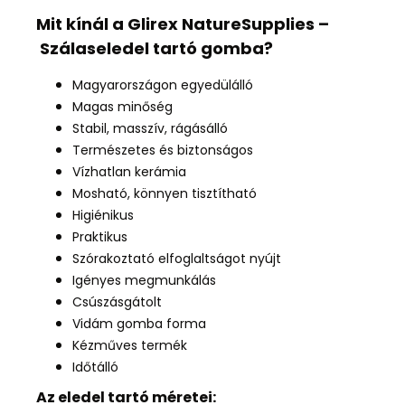
Mit kínál a Glirex NatureSupplies –
Szálaseledel tartó gomba?
Magyarországon egyedülálló
Magas minőség
Stabil, masszív, rágásálló
Természetes és biztonságos
Vízhatlan kerámia
Mosható, könnyen tisztítható
Higiénikus
Praktikus
Szórakoztató elfoglaltságot nyújt
Igényes megmunkálás
Csúszásgátolt
Vidám gomba forma
Kézműves termék
Időtálló
Az eledel tartó méretei: