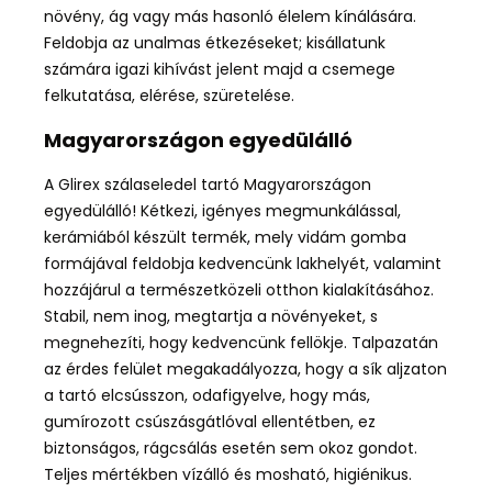
növény, ág vagy más hasonló élelem kínálására.
Feldobja az unalmas étkezéseket; kisállatunk
számára igazi kihívást jelent majd a csemege
felkutatása, elérése, szüretelése.
Magyarországon egyedülálló
A Glirex szálaseledel tartó Magyarországon
egyedülálló! Kétkezi, igényes megmunkálással,
kerámiából készült termék, mely vidám gomba
formájával feldobja kedvencünk lakhelyét, valamint
hozzájárul a természetközeli otthon kialakításához.
Stabil, nem inog, megtartja a növényeket, s
megnehezíti, hogy kedvencünk fellökje. Talpazatán
az érdes felület megakadályozza, hogy a sík aljzaton
a tartó elcsússzon, odafigyelve, hogy más,
gumírozott csúszásgátlóval ellentétben, ez
biztonságos, rágcsálás esetén sem okoz gondot.
Teljes mértékben vízálló és mosható, higiénikus.