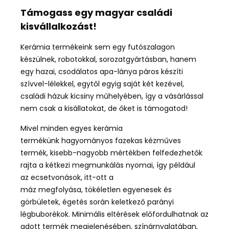
Támogass egy magyar családi
kisvállalkozást!
Kerámia termékeink sem egy futószalagon
készülnek, robotokkal, sorozatgyártásban, hanem
egy hazai, csodálatos apa-lánya páros készíti
szívvel-lélekkel, egytől egyig saját két kezével,
családi házuk kicsiny műhelyében, így a vásárlással
nem csak a kisállatokat, de őket is támogatod!
Mivel minden egyes kerámia
termékünk hagyományos fazekas kézműves
termék, kisebb-nagyobb mértékben felfedezhetők
rajta a kétkezi megmunkálás nyomai, így például
az ecsetvonások, itt-ott a
máz megfolyása, tökéletlen egyenesek és
görbületek, égetés során keletkező parányi
légbuborékok. Minimális eltérések előfordulhatnak az
adott termék megjelenésében, színárnyalatában,