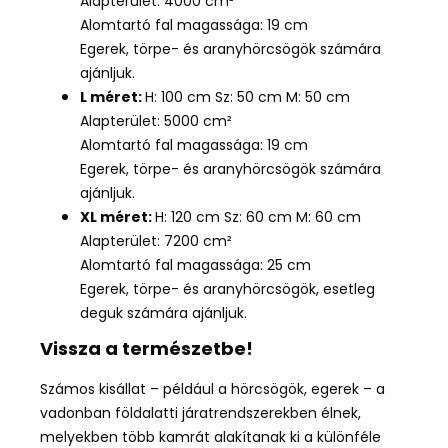
Alapterület: 4000 cm²
Alomtartó fal magassága: 19 cm
Egerek, törpe- és aranyhörcsögök számára
ajánljuk.
L méret:
H: 100 cm Sz: 50 cm M: 50 cm
Alapterület: 5000 cm²
Alomtartó fal magassága: 19 cm
Egerek, törpe- és aranyhörcsögök számára
ajánljuk.
XL méret:
H: 120 cm Sz: 60 cm M: 60 cm
Alapterület: 7200 cm²
Alomtartó fal magassága: 25 cm
Egerek, törpe- és aranyhörcsögök, esetleg
deguk számára ajánljuk.
Vissza a természetbe!
Számos kisállat – például a hörcsögök, egerek – a
vadonban földalatti járatrendszerekben élnek,
melyekben több kamrát alakítanak ki a különféle