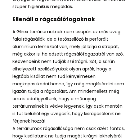
szuper higiénikus megoldás.
Ellenáll a rágcsálófogaknak
A Glirex terráriumoknak nem csupán az erős üveg
falai rágásállók, de a tetőszellőző is perforált
aluminíium lemezből van, mely jól bírja a strapát,
még akkor is, ha edzett rágcsálófogazatról van szó.
Kedvenceink nem tudják szétrágni. Sőt, a sűrűn
elhelyezett szellőzőlyukak olyan aprók, hogy a
legtöbb kisállat nem tud kényelmesen
megkapaszkodni benne, így még megkísérelni sem
igazán tudja a rágcsálást. Ám mindemellett még
arra is odafigyeltünk, hogy a műanyag
terráriumsínek is védve legyenek, így azok mentén
is fut belülről egy üvegcsík, hogy kisrágcsálónik ne
férjenek hozzá!
A terráriumok rágásállósága nem csak azért fontos,
hogy kisállatunk ne tudja magát kirágni lakhelyéről,