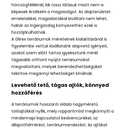
hörcsögféléknél, kik rossz látásuk miatt nem is
képesek érzékelni a magasságot. Az alapterületet
emeletekkel, magaslatokkal kiváltani nem lehet,
habár az ingergazdag környezethez ezek is
hozzájárulhatnak.
A Glirex terráriumok méreteinek kialakításánál is
figyelembe vettük kisállataink alapvető igényeit,
azokat szem előtt tartva igyekeztünk minél
tágasabb otthont nyújtó terráriumokat
megvalósítani, melyek berendezhetőségüket
tekintve megannyi lehetőséget kínálnak.
Levehető tető, tágas ajtók, könnyed
hozzáférés
A terráriumok hosszanti oldala nagyméretű
tolóajtókkal nyílik, mely roppantmód megkönnyíti a
mindennapi kapcsolatot kedvencünkkel, az
állapotfelmérést, terráriumrendezést. Az ajtókat