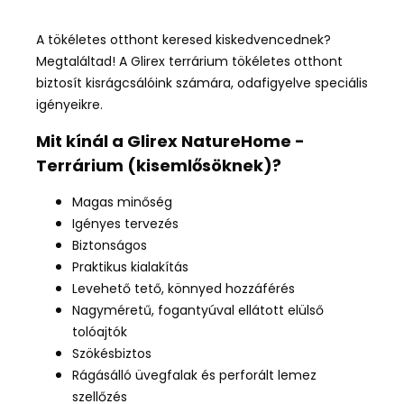
A tökéletes otthont keresed kiskedvencednek?
Megtaláltad! A Glirex terrárium tökéletes otthont
biztosít kisrágcsálóink számára, odafigyelve speciális
igényeikre.
Mit kínál a Glirex NatureHome -
Terrárium
(kisemlősöknek)?
Magas minőség
Igényes tervezés
Biztonságos
Praktikus kialakítás
Levehető tető, könnyed hozzáférés
Nagyméretű, fogantyúval ellátott elülső
tolóajtók
Szökésbiztos
Rágásálló üvegfalak és perforált lemez
szellőzés