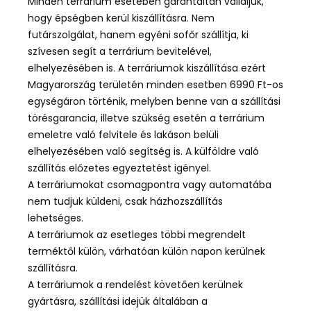
Minden terrárium esetében garantáltan vállaljuk,
hogy épségben kerül kiszállításra. Nem
futárszolgálat, hanem egyéni sofőr szállítja, ki
szívesen segít a terrárium bevitelével,
elhelyezésében is. A terráriumok kiszállítása
ezért
Magyarország területén
minden esetben
6990 Ft-os
egységáron történik, melyben benne van a szállítási
törésgarancia, illetve szükség esetén a terrárium
emeletre való felvitele és lakáson belüli
elhelyezésében való segítség is.
A külföldre való
szállítás előzetes egyeztetést igényel.
A terráriumokat csomagpontra vagy automatába
nem tudjuk küldeni, csak házhozszállítás
lehetséges.
A terráriumok a
z esetleges többi megrendelt
terméktől külön, várhatóan külön napon kerülnek
szállításra.
A terráriumok a rendelést követően kerülnek
gyártásra, szállítási idejük általában a