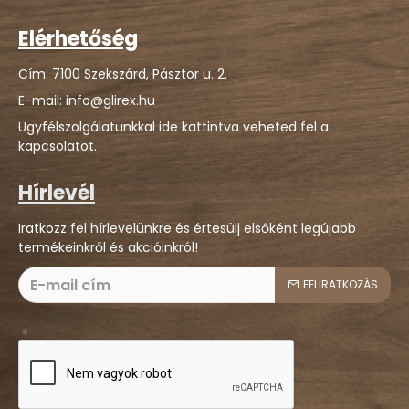
Elérhetőség
Cím: 7100 Szekszárd, Pásztor u. 2.
E-mail: info@glirex.hu
Ügyfélszolgálatunkkal ide kattintva veheted fel a
kapcsolatot.
Hírlevél
Iratkozz fel hírlevelünkre és értesülj elsőként legújabb
termékeinkről és akcióinkról!
FELIRATKOZÁS