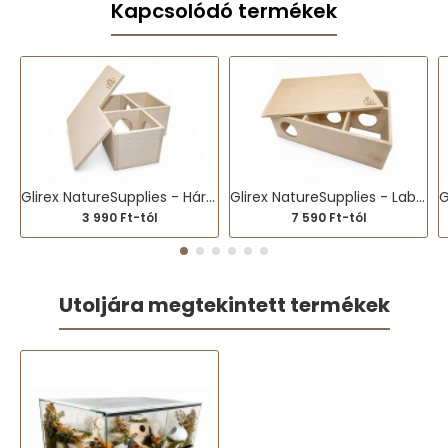
Kapcsolódó termékek
Glirex NatureSupplies - Háromkamrás ház
Glirex NatureSupplies - Labirintusház
3 990 Ft-tól
7 590 Ft-tól
Utoljára megtekintett termékek