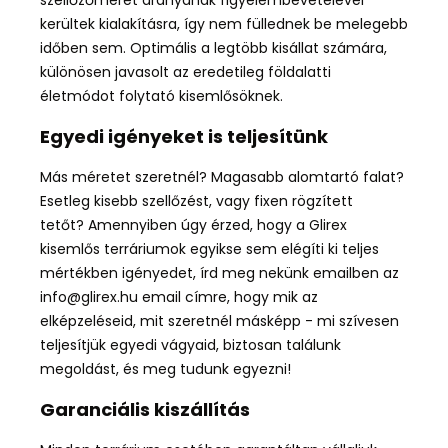
kerültek kialakításra, így nem füllednek be melegebb
időben sem. Optimális a legtöbb kisállat számára,
különösen javasolt az eredetileg földalatti
életmódot folytató kisemlősöknek.
Egyedi igényeket is teljesítünk
Más méretet szeretnél? Magasabb alomtartó falat?
Esetleg kisebb szellőzést, vagy fixen rögzített
tetőt? Amennyiben úgy érzed, hogy a Glirex
kisemlős terráriumok egyikse sem elégíti ki teljes
mértékben
igényedet
, írd meg nekünk emailben az
info@glirex.hu email címre, hogy mik az
elképzeléseid, mit szeretnél másképp - mi szívesen
teljesítjük egyedi vágyaid, biztosan találunk
megoldást, és meg tudunk egyezni!
Garanciális kiszállítás