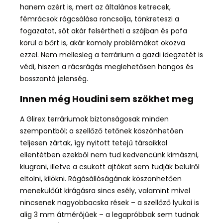
hanem azért is, mert az általános ketrecek,
fémrácsok rágcsálása roncsolja, tönkreteszi a
fogazatot, sőt akár felsértheti a szájban és pofa
körül a bőrt is, akár komoly problémákat okozva
ezzel. Nem mellesleg a terrárium a gazdi idegzetét is
védi, hiszen a rácsrágás meglehetősen hangos és
bosszantó jelenség.
Innen még Houdini sem szökhet meg
A Glirex terráriumok biztonságosak minden
szempontból; a szellőző tetőnek köszönhetően
teljesen zártak, így nyitott tetejű társaikkal
ellentétben ezekből nem tud kedvencünk kimászni,
kiugrani, illetve a csukott ajtókat sem tudják belülről
eltolni, kilökni. Rágásállóságának köszönhetően
menekülőút kirágásra sincs esély, valamint mivel
nincsenek nagyobbacska rések – a szellőző lyukai is
alig 3 mm átmérőjűek – a legapróbbak sem tudnak