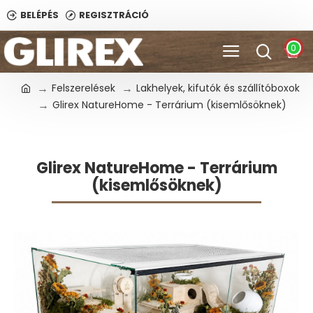
BELÉPÉS
REGISZTRÁCIÓ
0
Felszerelések
Lakhelyek, kifutók és szállítóboxok
Glirex NatureHome - Terrárium (kisemlősöknek)
Glirex NatureHome - Terrárium
(kisemlősöknek)