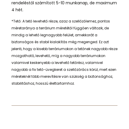
rendeléstől számított 5-10 munkanap, de maximum
4 hét.
*Tető: A tető levehető része, azaz a szellőzőlemez, pontos
méretaránya a terrárium méretétől függően változik, de
mindig a lehető legnagyobb felület, amekkorát a
biztonságos és stabil kialakítás még megenged. Ez azt
jelenti, hogy a kisebb terráriumokon a tetőnek nagyobb része
mozgatható, levehető, míg a nagyobb terráriumokon
valamivel keskenyebb a levehető tetőrész, valamivel
nagyobb a fix tető-üvegkeret a szellőzőrács körül, mert ezen
méreteknél több merevítésre van szükség a biztonsághoz,
stabilitáshoz, hosszú élettartamhoz.