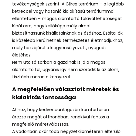
tevékenységek szerint. A Glirex terrárium – a legtöbb
ketreccel vagy hasonló kialakítású terráriummal
ellentétben – magas alomtartó falával lehetőséget
kínál arra, hogy kellőképp mély almot
biztosíthassunk kisállatainknak az ásáshoz. Ezáltal ők
is közelebb kerülhetnek
természetes életmódjukhoz,
mely hozzájárul a kiegyensúlyozott, nyugodt
életéhez.
Nem utolsó sorban a gazdinak is jó a magas
alomtartó fal, ugyanis így nem szóródik ki az alom,
tisztább marad a környezet.
A megfelelően választott méretek és
kialakítás fontossága
Ahhoz, hogy kedvencünk igazán komfortosan
érezze magát otthonában, rendkívül fontos a
megfelelő méretválasztás.
A vadonban akár több négyzetkilométeren elterülő