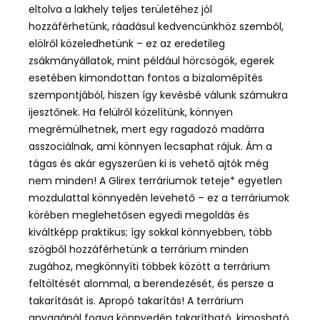
eltolva a lakhely teljes területéhez jól
hozzáférhetünk, ráadásul kedvencünkhöz szemből,
elölről közeledhetünk – ez az eredetileg
zsákmányállatok, mint például hörcsögök, egerek
esetében kimondottan fontos a bizalomépítés
szempontjából, hiszen így kevésbé válunk számukra
ijesztőnek. Ha felülről közelítünk, könnyen
megrémülhetnek, mert egy ragadozó madárra
asszociálnak, ami könnyen lecsaphat rájuk. Ám a
tágas és akár egyszerűen ki is vehető ajtók még
nem minden! A Glirex terráriumok
teteje* egyetlen
mozdulattal könnyedén levehető – ez a terráriumok
körében meglehetősen egyedi megoldás és
kiváltképp praktikus; így sokkal könnyebben, több
szögből hozzáférhetünk a terrárium minden
zugához, megkönnyíti többek között a terrárium
feltöltését alommal, a berendezését, és persze a
takarítását is. Apropó takarítás! A terrárium
anyagánál fogva könnyedén takarítható, kimosható,