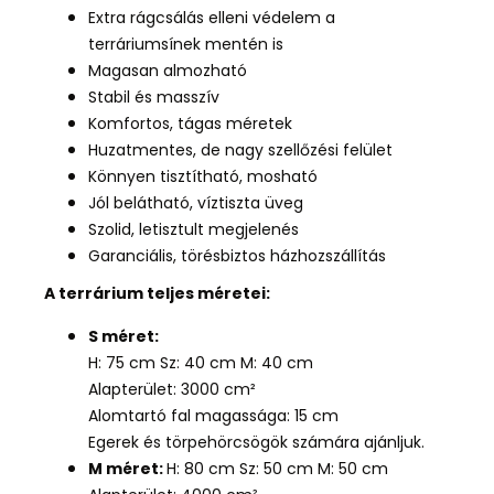
Extra rágcsálás elleni védelem a
terráriumsínek mentén is
Magasan almozható
Stabil és masszív
Komfortos, tágas méretek
Huzatmentes, de nagy szellőzési felület
Könnyen tisztítható, mosható
Jól belátható, víztiszta üveg
Szolid, letisztult megjelenés
Garanciális, törésbiztos házhozszállítás
A terrárium teljes méretei:
S méret:
H: 75 cm Sz: 40 cm M: 40 cm
Alapterület: 3000 cm²
Alomtartó fal magassága: 15 cm
Egerek és törpehörcsögök számára ajánljuk.
M méret:
H: 80 cm Sz: 50 cm M: 50 cm