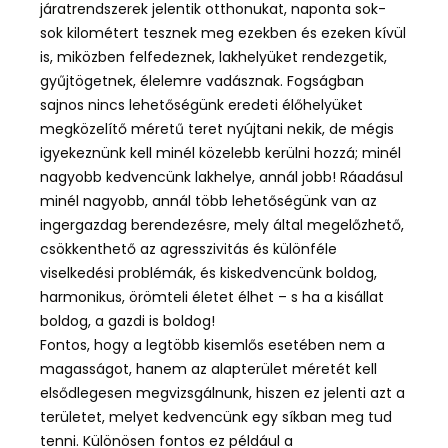
járatrendszerek jelentik otthonukat, naponta sok-
sok kilométert tesznek meg ezekben és ezeken kívül
is, miközben felfedeznek, lakhelyüket rendezgetik,
gyűjtögetnek, élelemre vadásznak. Fogságban
sajnos nincs lehetőségünk eredeti élőhelyüket
megközelítő méretű teret nyújtani nekik, de mégis
igyekeznünk kell minél közelebb kerülni hozzá; minél
nagyobb kedvencünk lakhelye, annál jobb! Ráadásul
minél nagyobb, annál több lehetőségünk van az
ingergazdag berendezésre, mely által megelőzhető,
csökkenthető az agresszivitás és különféle
viselkedési problémák, és kiskedvencünk boldog,
harmonikus, örömteli életet élhet – s ha a kisállat
boldog, a gazdi is boldog!
Fontos, hogy a legtöbb kisemlős esetében nem a
magasságot, hanem az alapterület méretét kell
elsődlegesen megvizsgálnunk, hiszen ez jelenti azt a
területet, melyet kedvencünk egy síkban meg tud
tenni. Különösen fontos ez például a