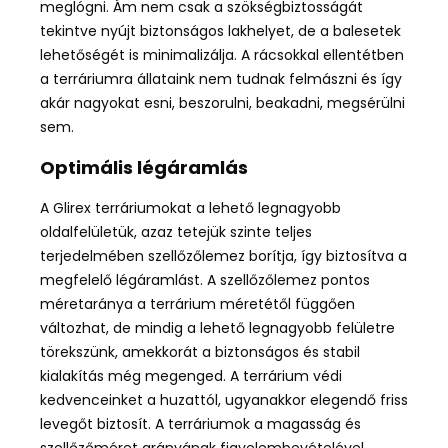
meglógni. Ám nem csak a szökségbiztosságát
tekintve nyújt biztonságos lakhelyet, de a balesetek
lehetőségét is minimalizálja. A rácsokkal ellentétben
a terráriumra állataink nem tudnak felmászni és így
akár nagyokat esni, beszorulni, beakadni, megsérülni
sem.
Optimális légáramlás
A Glirex terráriumokat a lehető legnagyobb
oldalfelületük, azaz tetejük szinte teljes
terjedelmében szellőzőlemez borítja, így biztosítva a
megfelelő légáramlást. A szellőzőlemez pontos
méretaránya a terrárium méretétől függően
változhat, de mindig a lehető legnagyobb felületre
törekszünk, amekkorát a biztonságos és stabil
kialakítás még megenged. A terrárium védi
kedvenceinket a huzattól, ugyanakkor elegendő friss
levegőt biztosít. A terráriumok a magasság és
szellőzőméret arányának figyelembevételével