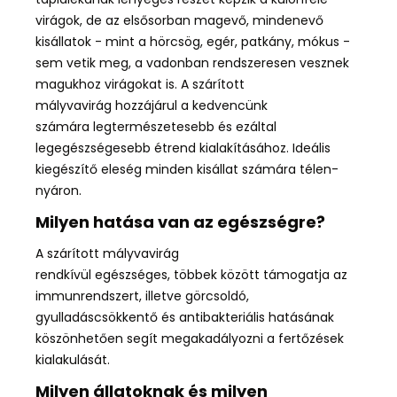
virágok, de az elsősorban magevő, mindenevő
kisállatok - mint a hörcsög, egér, patkány, mókus -
sem vetik meg, a vadonban rendszeresen vesznek
magukhoz virágokat is. A szárított
mályvavirág
hozzájárul a kedvencünk
számára
legtermészetesebb és ezáltal
legegészségesebb étrend
kialakításához. Ideális
kiegészítő eleség
minden kisállat számára
télen-
nyáron.
Milyen hatása van az egészségre?
A szárított mályvavirág
rendkívül
egészséges
,
többek között
támogatja az
immunrendszert
,
illetve
görcsoldó,
gyulladáscsökkentő és antibakteriális
hatásának
köszönhetően segít megakadályozni a fertőzések
kialakulását.
Milyen állatoknak és milyen