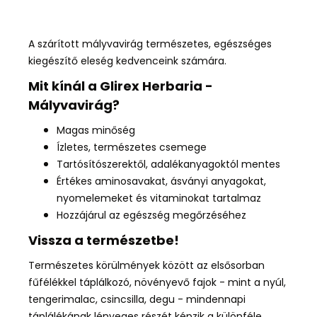
A szárított mályvavirág természetes, egészséges
kiegészítő eleség kedvenceink számára.
Mit kínál a Glirex Herbaria -
Mályvavirág?
Magas minőség
Ízletes, természetes csemege
Tartósítószerektől, adalékanyagoktól mentes
Értékes aminosavakat, ásványi anyagokat,
nyomelemeket és vitaminokat tartalmaz
Hozzájárul az egészség megőrzéséhez
Vissza a természetbe!
Természetes körülmények között az elsősorban
fűfélékkel táplálkozó, növényevő fajok - mint a nyúl,
tengerimalac, csincsilla, degu - mindennapi
táplálékának lényeges részét képzik a különféle