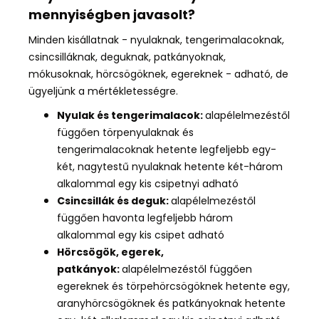
mennyiségben javasolt?
Minden kisállatnak
- nyulaknak, tengerimalacoknak,
csincsilláknak, deguknak, patkányoknak,
mókusoknak, hörcsögöknek, egereknek -
adható, de
ügyeljünk a mértékletességre
.
Nyulak és tengerimalacok:
alapélelmezéstől
függően törpenyulaknak és
tengerimalacoknak hetente legfeljebb egy-
két, nagytestű nyulaknak hetente két-három
alkalommal egy kis csipetnyi adható
Csincsillák és deguk:
alapélelmezéstől
függően havonta legfeljebb három
alkalommal egy kis csipet adható
Hörcsögök, egerek,
patkányok:
alapélelmezéstől függően
egereknek és törpehörcsögöknek hetente egy,
aranyhörcsögöknek és patkányoknak hetente