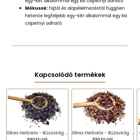
egy-két alkalommal egy kis csipetnyi adható
Mókusok:
fa
jtól és alapélelmezéstől függően
hetente legfeljebb egy-két
alkalommal egy kis
csipetnyi adható
Kapcsolódó termékek
Glirex Herbaria - Búzavirág kék
Glirex Herbaria - Búzavirág vörös
590 Ft-tól
590 Ft-tól