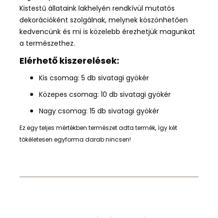
Kistestű állataink lakhelyén rendkívül
mutatós
dekoráció
ként szolgálnak
, melynek köszönhetően
kedvencünk és mi is közelebb érezhetjük magunkat
a természethez.
Elérhető kiszerelések:
Kis csomag: 5 db sivatagi gyökér
Közepes csomag: 10 db
sivatagi gyökér
Nagy csomag: 15 db
sivatagi gyökér
Ez egy teljes mértékben természet adta termék, így két
tökéletesen egyforma darab nincsen!