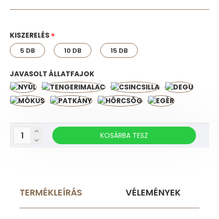
KISZERELÉS
5 DB
10 DB
15 DB
JAVASOLT ÁLLATFAJOK
KOSÁRBA TESZ
TERMÉKLEÍRÁS
VÉLEMÉNYEK