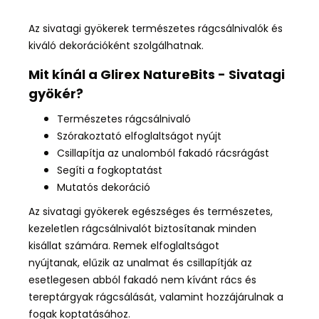
Az sivatagi gyökerek természetes rágcsálnivalók és
kiváló dekorációként szolgálhatnak.
Mit kínál a Glirex NatureBits - Sivatagi
gyökér?
Természetes rágcsálnivaló
Szórakoztató elfoglaltságot nyújt
Csillapítja az unalomból fakadó rácsrágást
Segíti a fogkoptatást
Mutatós dekoráció
Az sivatagi gyökerek
egészséges és természetes,
kezeletlen
rágcsálnivalót biztosítanak minden
kisállat számára.
R
emek
elfoglaltságot
nyújtanak
, elűzik az unalmat és csillapítják az
esetlegesen abból fakadó nem kívánt rács és
tereptárgyak rágcsálását, valamint
hozzájárulnak a
fogak koptatásához
.