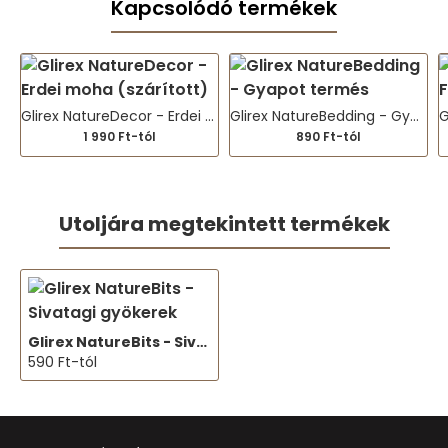
Kapcsolódó termékek
Glirex NatureDecor - Erdei moha (szárított)
Glirex NatureBedding - Gyapot termés
1 990 Ft-tól
890 Ft-tól
Utoljára megtekintett termékek
Glirex NatureBits - Sivatagi gyökerek
590 Ft-tól