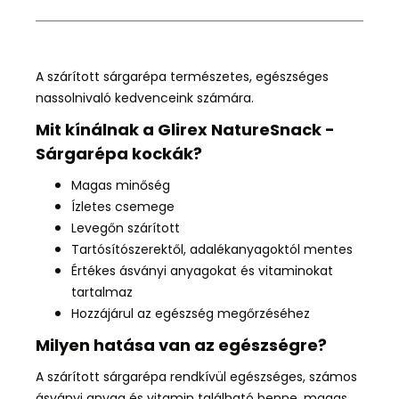
A szárított sárgarépa természetes, egészséges
nassolnivaló kedvenceink számára.
Mit kínálnak a Glirex NatureSnack -
Sárgarépa kockák?
Magas minőség
Ízletes csemege
Levegőn szárított
Tartósítószerektől, adalékanyagoktól mentes
Értékes ásványi anyagokat és vitaminokat
tartalmaz
Hozzájárul az egészség megőrzéséhez
Milyen hatása van az egészségre?
A szárított sárgarépa rendkívül
egészséges
,
számos
ásványi anyag és vitamin található benne,
magas