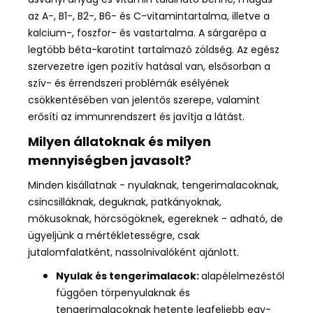
az A-, B1-, B2-, B6- és C-vitamintartalma, illetve a
kalcium-, foszfor- és vastartalma
. A sárgarépa
a
legtöbb béta-karotint tartalmazó zöldség.
Az egész
szervezetre igen pozitív hatásal van, elsősorban
a
szív- és érrendszeri problémák esélyének
csökkentésében van jelentős szerepe
,
valamint
erősíti az immunrendszert
és
javítja a látást
.
Milyen állatoknak és milyen
mennyiségben javasolt?
Minden kisállatnak
- nyulaknak, tengerimalacoknak,
csincsilláknak, deguknak, patkányoknak,
mókusoknak, hörcsögöknek, egereknek -
adható, de
ügyeljünk a mértékletességre
, csak
jutalomfalatként, nassolnivalóként ajánlott.
Nyulak és tengerimalacok:
alapélelmezéstől
függően törpenyulaknak és
tengerimalacoknak hetente legfeljebb egy-