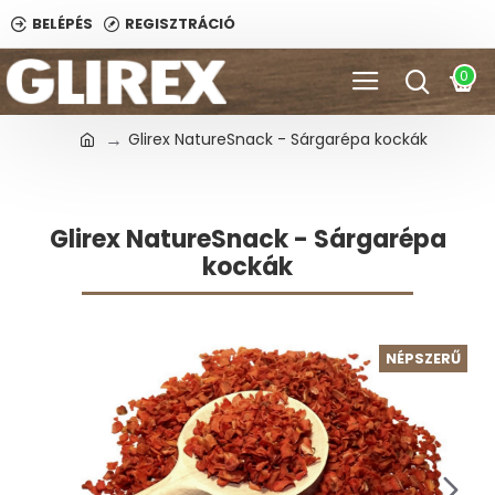
BELÉPÉS
REGISZTRÁCIÓ
0
Glirex NatureSnack - Sárgarépa kockák
Glirex NatureSnack - Sárgarépa
kockák
NÉPSZERŰ