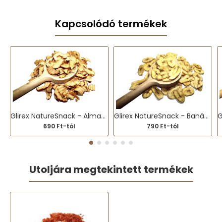
Kapcsolódó termékek
Glirex NatureSnack - Almaszirom
Glirex NatureSnack - Banánchips
690 Ft-tól
790 Ft-tól
Utoljára megtekintett termékek