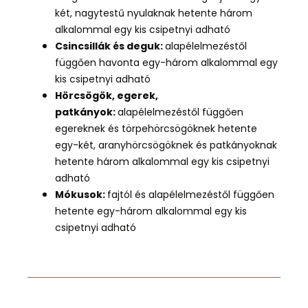
két, nagytestű nyulaknak hetente három
alkalommal egy kis csipetnyi adható
Csincsillák és deguk:
alapélelmezéstől
függően havonta egy-három alkalommal egy
kis csipetnyi adható
Hörcsögök, egerek,
patkányok:
alapélelmezéstől függően
egereknek és törpehörcsögöknek hetente
egy-két, aranyhörcsögöknek és patkányoknak
hetente három alkalommal egy kis csipetnyi
adható
Mókusok:
fa
jtól és alapélelmezéstől függően
hetente egy-három alkalommal egy kis
csipetnyi adható