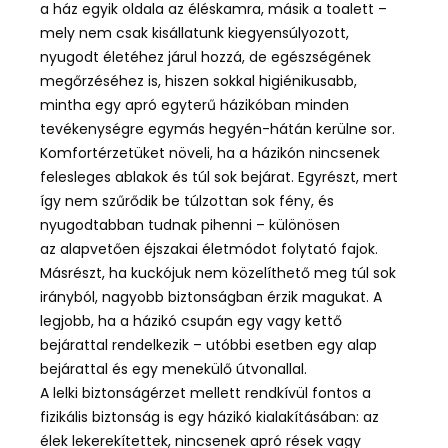
a ház egyik oldala az éléskamra, másik a toalett –
mely nem csak kisállatunk kiegyensúlyozott,
nyugodt életéhez járul hozzá, de egészségének
megőrzéséhez is, hiszen sokkal higiénikusabb,
mintha egy apró egyterű házikóban minden
tevékenységre egymás hegyén-hátán kerülne sor.
Komfortérzetüket növeli, ha a házikón nincsenek
felesleges ablakok és túl sok bejárat. Egyrészt, mert
így nem szűrődik be túlzottan sok fény, és
nyugodtabban tudnak pihenni – különösen
az alapvetően éjszakai életmódot folytató fajok.
Másrészt, ha kuckójuk nem közelíthető meg túl sok
irányból, nagyobb biztonságban érzik magukat. A
legjobb, ha a házikó csupán egy vagy kettő
bejárattal rendelkezik – utóbbi esetben egy alap
bejárattal és egy menekülő útvonallal.
A lelki biztonságérzet mellett rendkívül fontos a
fizikális biztonság is egy házikó kialakításában: az
élek lekerekítettek, nincsenek apró rések vagy