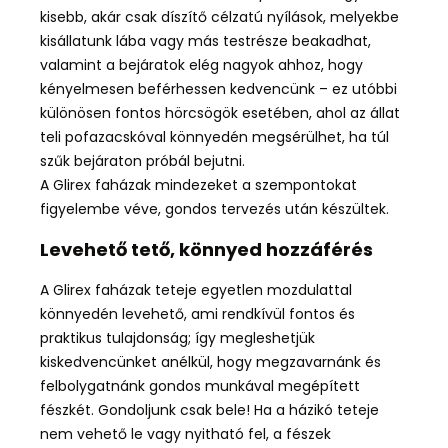
kisebb, akár csak díszítő célzatú nyílások, melyekbe
kisállatunk lába vagy más testrésze beakadhat,
valamint a bejáratok elég nagyok ahhoz, hogy
kényelmesen beférhessen kedvencünk – ez utóbbi
különösen fontos hörcsögök esetében, ahol az állat
teli pofazacskóval könnyedén megsérülhet, ha túl
szűk bejáraton próbál bejutni.
A Glirex faházak mindezeket a szempontokat
figyelembe véve, gondos tervezés után készültek.
Levehető tető, könnyed hozzáférés
A Glirex faházak teteje egyetlen mozdulattal
könnyedén levehető, ami rendkívül fontos és
praktikus tulajdonság; így megleshetjük
kiskedvencünket anélkül, hogy megzavarnánk és
felbolygatnánk gondos munkával megépített
fészkét. Gondoljunk csak bele! Ha a házikó teteje
nem vehető le vagy nyitható fel, a fészek