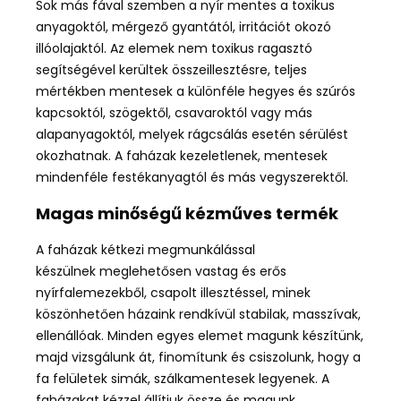
Sok más fával szemben a nyír mentes a toxikus
anyagoktól, mérgező gyantától, irritációt okozó
illóolajaktól. Az elemek nem toxikus ragasztó
segítségével kerültek összeillesztésre, teljes
mértékben mentesek a különféle hegyes és szúrós
kapcsoktól, szögektől, csavaroktól vagy más
alapanyagoktól, melyek rágcsálás esetén sérülést
okozhatnak. A faházak kezeletlenek, mentesek
mindenféle festékanyagtól és más vegyszerektől.
Magas minőségű kézműves termék
A faházak kétkezi megmunkálással
készülnek meglehetősen vastag és erős
nyírfalemezekből, csapolt illesztéssel, minek
köszönhetően házaink rendkívül stabilak, masszívak,
ellenállóak. Minden egyes elemet magunk készítünk,
majd vizsgálunk át, finomítunk és csiszolunk, hogy a
fa felületek simák, szálkamentesek legyenek. A
faházakat kézzel állítjuk össze és magunk