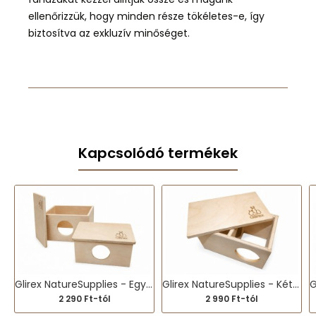
ellenőrizzük, hogy minden része tökéletes-e, így
biztosítva az exkluzív minőséget.
Kapcsolódó termékek
Glirex NatureSupplies - Egykamrás ház
Glirex NatureSupplies - Kétkamrás ház
2 290 Ft-tól
2 990 Ft-tól