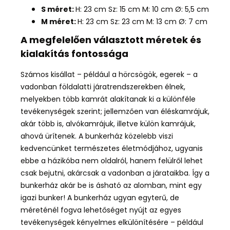
S méret:
H: 23 cm Sz: 15 cm M: 10 cm Ø: 5,5 cm
M méret:
H: 23 cm Sz: 23 cm M: 13 cm Ø: 7 cm
A megfelelően választott méretek és
kialakítás fontossága
Számos kisállat – például a hörcsögök, egerek – a
vadonban földalatti járatrendszerekben élnek,
melyekben több kamrát alakítanak ki a különféle
tevékenységek szerint; jellemzően van éléskamrájuk,
akár több is, alvókamrájuk, illetve külön kamrájuk,
ahová ürítenek. A bunkerház közelebb viszi
kedvencünket természetes életmódjához, ugyanis
ebbe a házikóba nem oldalról, hanem felülről lehet
csak bejutni, akárcsak a vadonban a járataikba. Így a
bunkerház akár be is ásható az alomban, mint egy
igazi bunker! A bunkerház ugyan egyterű, de
méreténél fogva
lehetőséget nyújt az egyes
tevékenységek kényelmes elkülönítésére – például