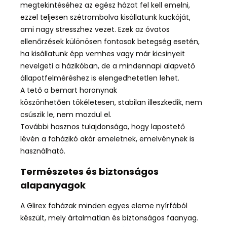
megtekintéséhez az egész házat fel kell emelni,
ezzel teljesen szétrombolva kisállatunk kuckóját,
ami nagy stresszhez vezet. Ezek az óvatos
ellenőrzések különösen fontosak betegség esetén,
ha kisállatunk épp vemhes vagy már kicsinyeit
nevelgeti a házikóban, de a mindennapi alapvető
állapotfelméréshez is elengedhetetlen lehet.
A tető a bemart horonynak
köszönhetően tökéletesen, stabilan illeszkedik, nem
csúszik le, nem mozdul el.
További hasznos tulajdonsága, hogy lapostető
lévén a faházikó akár emeletnek, emelvénynek is
használható.
Természetes és biztonságos
alapanyagok
A Glirex faházak minden egyes eleme nyírfából
készült, mely ártalmatlan és biztonságos faanyag.