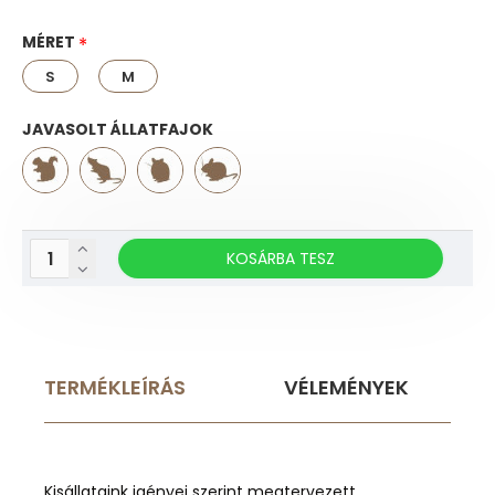
MÉRET
S
M
JAVASOLT ÁLLATFAJOK
KOSÁRBA TESZ
TERMÉKLEÍRÁS
VÉLEMÉNYEK
Kisállataink igényei szerint megtervezett,