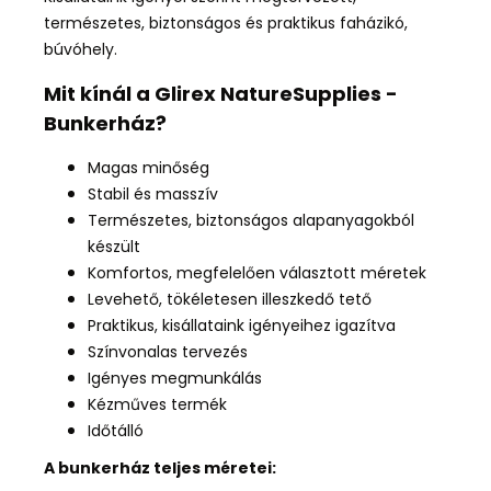
természetes, biztonságos és praktikus faházikó,
búvóhely.
Mit kínál a Glirex NatureSupplies -
Bunkerház?
Magas minőség
Stabil és masszív
Természetes, biztonságos alapanyagokból
készült
Komfortos, megfelelően választott méretek
Levehető, tökéletesen illeszkedő tető
Praktikus, kisállataink igényeihez igazítva
Színvonalas tervezés
Igényes megmunkálás
Kézműves termék
Időtálló
A bunkerház teljes méretei: