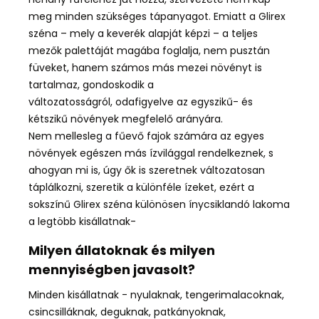
meg minden szükséges tápanyagot. Emiatt a Glirex
széna – mely a keverék alapját képzi – a teljes
mezők palettáját magába foglalja, nem pusztán
füveket, hanem számos más mezei növényt is
tartalmaz, gondoskodik a
változatosságról, odafigyelve az egyszikű- és
kétszikű növények megfelelő arányára.
Nem mellesleg a fűevő fajok számára az egyes
növények egészen más ízvilággal rendelkeznek, s
ahogyan mi is, úgy ők is szeretnek változatosan
táplálkozni, szeretik a különféle ízeket, ezért a
sokszínű Glirex széna különösen ínycsiklandó lakoma
a legtöbb kisállatnak-
Milyen állatoknak és milyen
mennyiségben javasolt?
Minden kisállatnak - nyulaknak, tengerimalacoknak,
csincsilláknak, deguknak, patkányoknak,