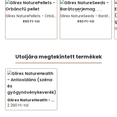
Glirex NaturePellets - Orbáncfű pellet
Glirex NatureSeeds - Barátcserjemag
890 Ft-tól
690 Ft-tól
Utoljára megtekintett termékek
Glirex NatureHealth - Antioxidáns (széna és gyógynövénykeverék)
2 290 Ft-tól