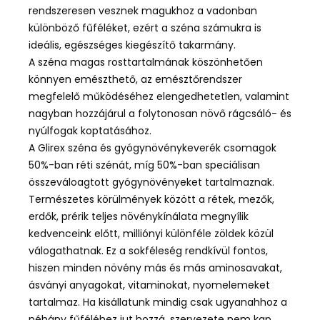
rendszeresen vesznek magukhoz a vadonban
különböző fűféléket, ezért a széna számukra is
ideális, egészséges kiegészítő takarmány.
A széna magas rosttartalmának köszönhetően
könnyen emészthető, az emésztőrendszer
megfelelő működéséhez elengedhetetlen, valamint
nagyban hozzájárul a folytonosan növő rágcsáló- és
nyúlfogak koptatásához.
A Glirex széna és gyógynövénykeverék csomagok
50%-ban réti szénát, míg 50%-ban speciálisan
összeváloagtott gyógynövényeket tartalmaznak.
Természetes körülmények között a rétek, mezők,
erdők, prérik teljes növénykínálata megnyílik
kedvenceink előtt, milliónyi különféle zöldek közül
válogathatnak. Ez a sokféleség rendkívül fontos,
hiszen minden növény más és más aminosavakat,
ásványi anyagokat, vitaminokat, nyomelemeket
tartalmaz. Ha kisállatunk mindig csak ugyanahhoz a
néhány fűféléhez jut hozzá, szervezete nem kap