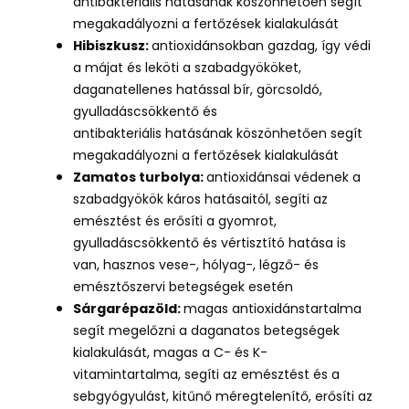
antibakteriális hatásának köszönhetően segít
megakadályozni a fertőzések kialakulását
Hibiszkusz:
antioxidánsokban gazdag, így védi
a májat és leköti a szabadgyököket,
daganatellenes hatással bír,
görcsoldó,
gyulladáscsökkentő és
antibakteriális hatásának köszönhetően segít
megakadályozni a fertőzések kialakulását
Zamatos turbolya:
antioxidánsai védenek a
szabadgyökök káros hatásaitól,
segíti az
emésztést és erősíti a gyomrot,
gyulladáscsökkentő és vértisztító hatása is
van, hasznos vese-, hólyag-, légző- és
emésztőszervi betegségek esetén
Sárgarépazöld:
magas antioxidánstartalma
segít megelőzni a daganatos betegségek
kialakulását,
magas a C- és K-
vitamintartalma, segíti az emésztést és a
sebgyógyulást, kitűnő méregtelenítő, erősíti az