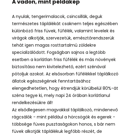
A vadon, mint példakép
A nyulak, tengerimalacok, csincsillák, deguk
természetes táplálékát csaknem teljes egészében
különböző friss füvek, fűfélék, valamint levelek és
virágok alkotják, szervezetük, emésztőrendszerük
tehát igen magas rosttartalmú zöldekre
specializálódott. Fogságban sajnos a legtöbb
esetben a korlátlan friss fűfélék és más növények
biztosítása nem kivitelezhető, ezért szénával
pótoljuk azokat. Az elsősorban fűfélékkel táplálkozó
állatok egészségének fenntartásához
elengedhetetlen, hogy étrendjük körülbelül 80%-át
széna tegye ki, mely napi 24 órában korlátlanul
rendelkezésükre áll!
Az elsődlegesen magvakkal táplálkozó, mindenevő
rágcsálók - mint például a hörcsögök és egerek -
többsége füves pusztaságokon honos, s bár nem
füvek alkotják táplálékuk legfőbb részét, de