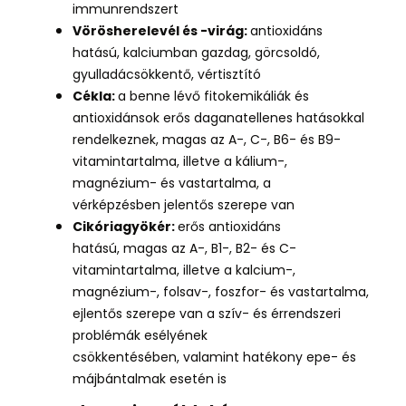
immunrendszert
Vörösherelevél és -virág:
antioxidáns
hatású,
kalciumban gazdag, görcsoldó,
gyulladácsökkentő, vértisztító
Cékla:
a benne lévő fitokemikáliák és
antioxidánsok erős daganatellenes hatásokkal
rendelkeznek,
magas az A-, C-, B6- és B9-
vitamintartalma, illetve a kálium-,
magnézium- és vastartalma, a
vérképzésben jelentős szerepe van
Cikóriagyökér:
erős
antioxidáns
hatású,
magas az A-, B1-, B2- és C-
vitamintartalma, illetve a kalcium-,
magnézium-, folsav-, foszfor- és vastartalma,
ejlentős szerepe van a szív- és érrendszeri
problémák esélyének
csökkentésében, valamint hatékony epe- és
májbántalmak esetén is