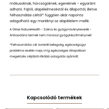
mókusoknak, hörcsögöknek, egereknek - egyaránt
adható. Fajtól,
alapélelmezéstől és állapottól, illetve
felhasználási céltól* függően
akár naponta
adagolható egy maréknyi az alapélelem mellé.
A Glirex NatureHealth - Széna és gyógynövénykeverék -
Antioxidáns termék nem minősül gyógykészítménynek!
*Felhasználási cél: konkrét betegség, egészségügyi
probléma esetén napi, míg egészséges állapotban
megelőzés céljából ritkább adagolás ajánlott.
Kapcsolódó termékek