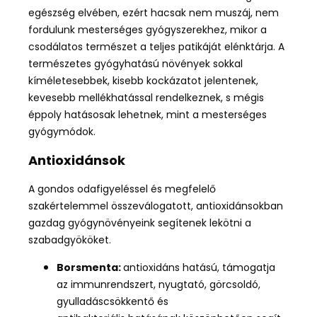
egészség elvében, ezért hacsak nem muszáj, nem
fordulunk mesterséges gyógyszerekhez, mikor a
csodálatos természet a teljes patikáját elénktárja. A
természetes gyógyhatású növények sokkal
kíméletesebbek, kisebb kockázatot jelentenek,
kevesebb mellékhatással rendelkeznek, s mégis
éppoly hatásosak lehetnek, mint a mesterséges
gyógymódok.
Antioxidánsok
A gondos odafigyeléssel és megfelelő
szakértelemmel összeválogatott, antioxidánsokban
gazdag gyógynövényeink segítenek lekötni a
szabadgyököket.
Borsmenta:
antioxidáns hatású,
támogatja
az immunrendszert,
nyugtató, görcsoldó,
gyulladáscsökkentő és