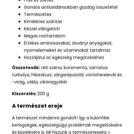
Friss és ízletes
Gondos antioxidánsokban gazdag összetétel
Természetes
Kíméletes szárítás
Kézzel válogatott
Magas rosttartalom
Értékes aminosavakat, ásványi anyagokat,
nyomelemeket és vitaminokat tartalmaz
Hozzájárul az egészség megőrzéséhez
Összetevők:
réti széna, borsmenta, zamatos
turbolya, hibiszkusz, sárgarépazöld, vörösherelevél és
-virág, cékla, cikóriagyökér
Kiszerelés:
200 g
A természet ereje
A természet mindenre gondolt! Így a különféle
betegségek, egészségügyi problémák megelőzésére
és kezelésére is. Mi hiszünk a természetesség =