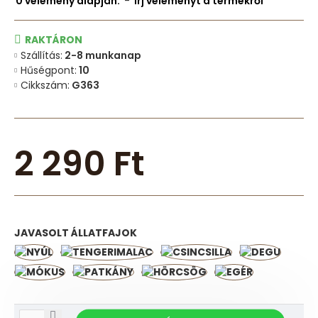
0 vélemény alapján.
-
Írj véleményt a termékről
RAKTÁRON
Szállítás:
2-8 munkanap
Hűségpont:
10
Cikkszám:
G363
2 290 Ft
JAVASOLT ÁLLATFAJOK