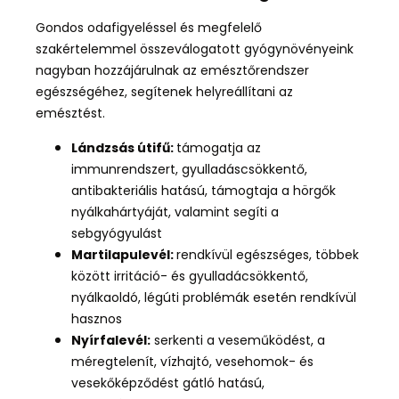
Gondos odafigyeléssel és megfelelő
szakértelemmel összeválogatott gyógynövényeink
nagyban hozzájárulnak az emésztőrendszer
egészségéhez, segítenek helyreállítani az
emésztést.
Lándzsás útifű:
támogatja az
immunrendszert, gyulladáscsökkentő,
antibakteriális hatású, támogtaja a hörgők
nyálkahártyáját, valamint segíti a
sebgyógyulást
Martilapulevél:
rendkívül egészséges, többek
között irritáció- és gyulladácsökkentő,
nyálkaoldó, légúti problémák esetén rendkívül
hasznos
Nyírfalevél:
serkenti a veseműködést, a
méregtelenít, vízhajtó, vesehomok- és
vesekőképződést gátló hatású,