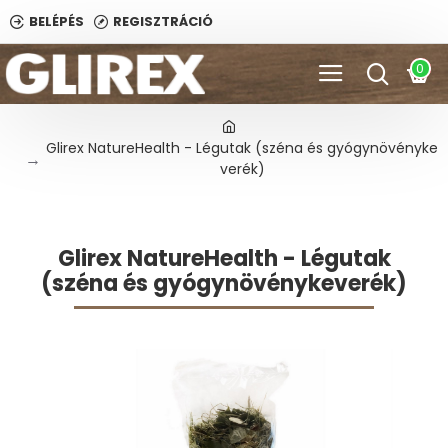
BELÉPÉS
REGISZTRÁCIÓ
0
Glirex NatureHealth - Légutak (széna és gyógynövényke
verék)
Glirex NatureHealth - Légutak
(széna és gyógynövénykeverék)