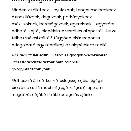
Minden kisállatnak - nyulaknak, tengerimalacoknak,
csincsilláknak, deguknak, patkányoknak,
mókusoknak, hörcsögöknek, egereknek - egyaránt
adható. Fajtól,
alapélelmezéstől és állapottól, illetve
felhasználási céltól* függően
akár naponta
adagolható egy maréknyi az alapélelem mellé.
A Glirex NatureHealth - Széna és gyógynövénykeverék -
Emésztőrendszer termék nem minősül
gyógykészítménynek!
*Felhasználási cél: konkrét betegség, egészségügyi
probléma esetén napi, míg egészséges állapotban
megelőzés céljából ritkább adagolás ajánlott.