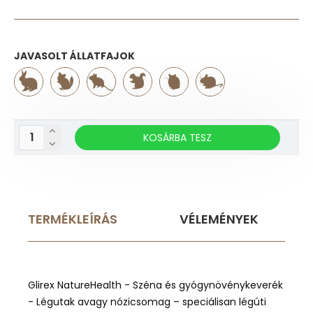
JAVASOLT ÁLLATFAJOK
KOSÁRBA TESZ
TERMÉKLEÍRÁS
VÉLEMÉNYEK
Glirex NatureHealth - Széna és gyógynövénykeverék
- Légutak avagy nózicsomag – speciálisan légúti