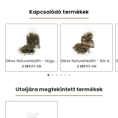
Kapcsolódó termékek
Glirex NatureHealth - Húgyutak (széna és gyógynövénykeverék)
Glirex NatureHealth - Bőr és szőrzet (széna és gyógynövénykeverék)
2 290 Ft-tól
2 290 Ft-tól
Utoljára megtekintett termékek