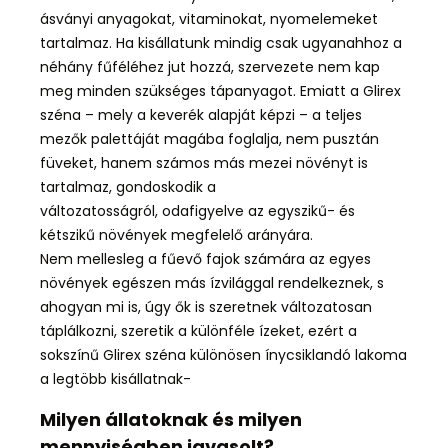
ásványi anyagokat, vitaminokat, nyomelemeket
tartalmaz. Ha kisállatunk mindig csak ugyanahhoz a
néhány fűféléhez jut hozzá, szervezete nem kap
meg minden szükséges tápanyagot. Emiatt a Glirex
széna – mely a keverék alapját képzi – a teljes
mezők palettáját magába foglalja, nem pusztán
füveket, hanem számos más mezei növényt is
tartalmaz, gondoskodik a
változatosságról, odafigyelve az egyszikű- és
kétszikű növények megfelelő arányára.
Nem mellesleg a fűevő fajok számára az egyes
növények egészen más ízvilággal rendelkeznek, s
ahogyan mi is, úgy ők is szeretnek változatosan
táplálkozni, szeretik a különféle ízeket, ezért a
sokszínű Glirex széna különösen ínycsiklandó lakoma
a legtöbb kisállatnak-
Milyen állatoknak és milyen
mennyiségben javasolt?