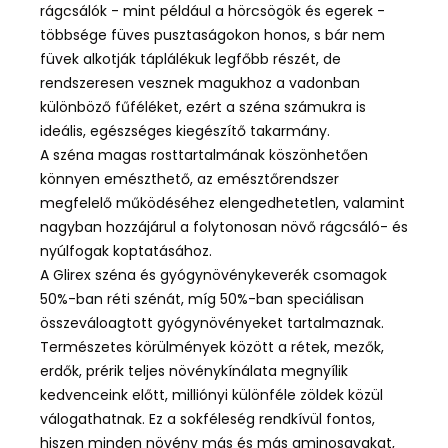
rágcsálók - mint például a hörcsögök és egerek -
többsége füves pusztaságokon honos, s bár nem
füvek alkotják táplálékuk legfőbb részét, de
rendszeresen vesznek magukhoz a vadonban
különböző fűféléket, ezért a széna számukra is
ideális, egészséges kiegészítő takarmány.
A széna magas rosttartalmának köszönhetően
könnyen emészthető, az emésztőrendszer
megfelelő működéséhez elengedhetetlen, valamint
nagyban hozzájárul a folytonosan növő rágcsáló- és
nyúlfogak koptatásához.
A Glirex széna és gyógynövénykeverék csomagok
50%-ban réti szénát, míg 50%-ban speciálisan
összeváloagtott gyógynövényeket tartalmaznak.
Természetes körülmények között a rétek, mezők,
erdők, prérik teljes növénykínálata megnyílik
kedvenceink előtt, milliónyi különféle zöldek közül
válogathatnak. Ez a sokféleség rendkívül fontos,
hiszen minden növény más és más aminosavakat,