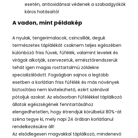
esetén, antioxidánsai védenek a szabadgyökök
káros hatásaitól
A vadon, mint példakép
A nyulak, tengerimalacok, csincsillák, deguk
természetes táplálékát csaknem teljes egészében
különböző friss füvek, fűfélék, valamint levelek és
virágok alkotják, szervezetük, emésztőrendszerük
tehát igen magas rosttartalmú zöldekre
specializálódott. Fogságban sajnos a legtöbb
esetben a korlátlan friss fűfélék és más növények
biztosítása nem kivitelezhető, ezért szénával
pótoljuk azokat. Az elsősorban fűfélékkel táplálkozó
állatok egészségének fenntartásához
elengedhetetlen, hogy étrendjük körülbelül 80%-át
széna tegye ki, mely napi 24 órában korlátlanul
rendelkezésükre áll!
Az elsődlegesen magvakkal táplálkozó, mindenevő