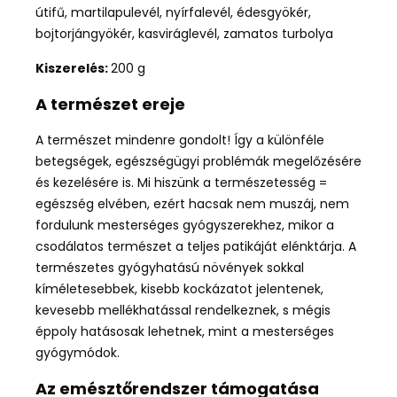
útifű, martilapulevél, nyírfalevél, édesgyökér,
bojtorjángyökér, kasviráglevél, zamatos turbolya
Kiszerelés:
200 g
A természet ereje
A természet mindenre gondolt! Így a különféle
betegségek, egészségügyi problémák megelőzésére
és kezelésére is. Mi hiszünk a természetesség =
egészség elvében, ezért hacsak nem muszáj, nem
fordulunk mesterséges gyógyszerekhez, mikor a
csodálatos természet a teljes patikáját elénktárja. A
természetes gyógyhatású növények sokkal
kíméletesebbek, kisebb kockázatot jelentenek,
kevesebb mellékhatással rendelkeznek, s mégis
éppoly hatásosak lehetnek, mint a mesterséges
gyógymódok.
Az emésztőrendszer támogatása