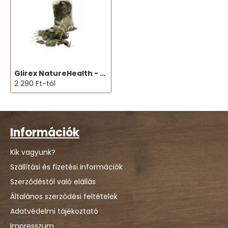
Glirex NatureHealth - Légutak (széna és gyógynövénykeverék)
2 290 Ft-tól
Információk
Kik vagyunk?
Szállítási és fizetési információk
Szerződéstől való elállás
Általános szerződési feltételek
Adatvédelmi tájékoztató
Impresszum