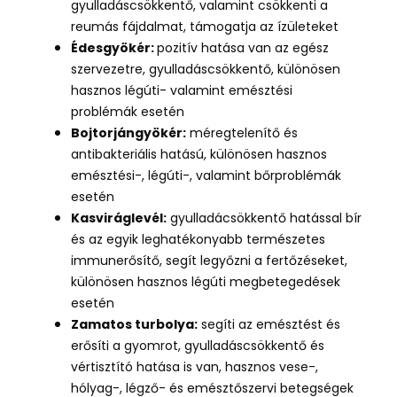
gyulladáscsökkentő, valamint csökkenti a
reumás fájdalmat, támogatja az ízületeket
Édesgyökér:
pozitív hatása van az egész
szervezetre, gyulladáscsökkentő, különösen
hasznos légúti- valamint emésztési
problémák esetén
Bojtorjángyökér:
méregtelenítő és
antibakteriális hatású, különösen hasznos
emésztési-, légúti-, valamint bőrproblémák
esetén
Kasviráglevél:
gyulladácsökkentő hatással bír
és az egyik leghatékonyabb természetes
immunerősítő, segít legyőzni a fertőzéseket,
különösen hasznos légúti megbetegedések
esetén
Zamatos turbolya:
segíti az emésztést és
erősíti a gyomrot, gyulladáscsökkentő és
vértisztító hatása is van, hasznos vese-,
hólyag-, légző- és emésztőszervi betegségek