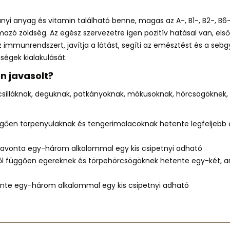
nyi anyag és vitamin található benne,
magas az A-, B1-, B2-, B6-
mazó zöldség.
Az egész szervezetre igen pozitív hatásal van, el
az immunrendszert,
javítja a látást,
segíti az emésztést és a seb
égek kialakulását.
n javasolt?
csilláknak, deguknak, patkányoknak, mókusoknak, hörcsögöknek
ggően törpenyulaknak és tengerimalacoknak hetente legfeljebb
havonta egy-három alkalommal egy kis csipetnyi adható
ől függően egereknek és törpehörcsögöknek hetente egy-két, 
ente egy-három alkalommal egy kis csipetnyi adható