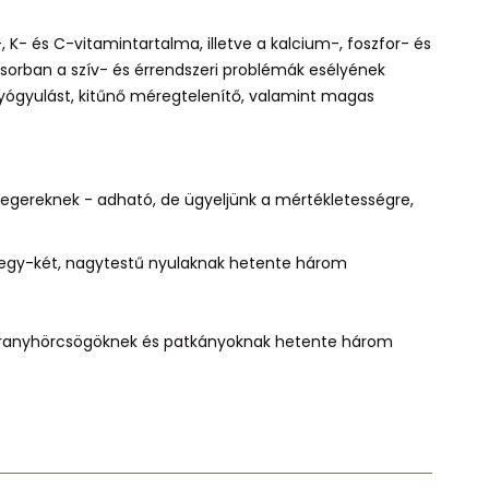
, K- és C-vitamintartalma, illetve a kalcium-, foszfor- és
sősorban
a szív- és érrendszeri problémák esélyének
gyógyulást, kitűnő méregtelenítő, valamint magas
, egereknek -
adható, de ügyeljünk a mértékletességre
,
 egy-két, nagytestű nyulaknak hetente három
aranyhörcsögöknek és patkányoknak hetente három