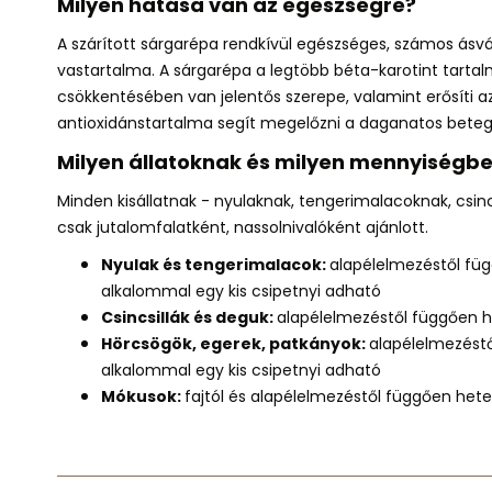
Milyen hatása van az egészségre?
A szárított sárgarépa rendkívül
egészséges
,
számos ásvá
vastartalma
. A sárgarépa
a legtöbb béta-karotint tartal
csökkentésében van jelentős szerepe
,
valamint
erősíti 
antioxidánstartalma segít megelőzni a daganatos betegs
Milyen állatoknak és milyen mennyiségbe
Minden kisállatnak
- nyulaknak, tengerimalacoknak, csin
csak jutalomfalatként, nassolnivalóként ajánlott.
Nyulak és tengerimalacok:
alapélelmezéstől fü
alkalommal egy kis csipetnyi adható
Csincsillák és deguk:
alapélelmezéstől függően 
Hörcsögök, egerek, patkányok:
alapélelmezést
alkalommal egy kis csipetnyi adható
Mókusok:
fa
jtól és alapélelmezéstől függően het