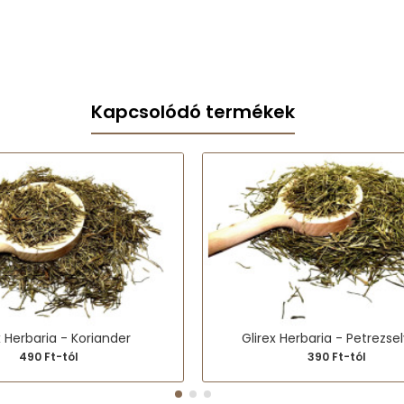
Kapcsolódó termékek
x Herbaria - Koriander
Glirex Herbaria - Petrezs
490 Ft-tól
390 Ft-tól