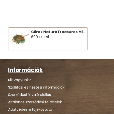
Glirex NatureTreasures MixIt - Sárgarépa és sárgarépazöld
690 Ft-tól
Információk
Kik vagyunk?
Szállítási és fizetési információk
Szerződéstől való elállás
Általános szerződési feltételek
Adatvédelmi tájékoztató