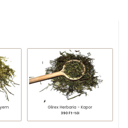
elyem
Glirex Herbaria - Kapor
G
390 Ft-tól