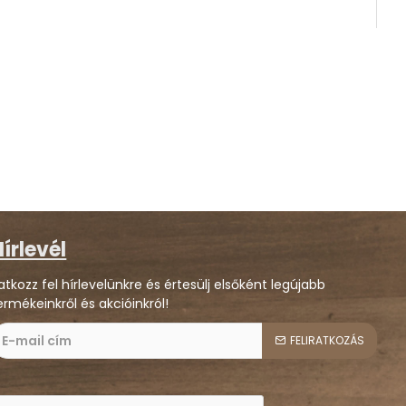
írlevél
ratkozz fel hírlevelünkre és értesülj elsőként legújabb
ermékeinkről és akcióinkról!
FELIRATKOZÁS