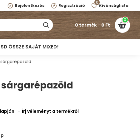
0
Bejelentkezés
Regisztráció
Kívánságlista
0
0 termék - 0 Ft
TSD ÖSSZE SAJÁT MIXED!
s sárgarépazöld
s sárgarépazöld
lapján.
-
Írj véleményt a termékről
ap