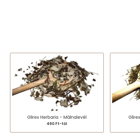
Glirex Herbaria - Málnalevél
Glire
490 Ft-tól