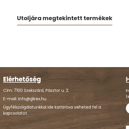
Utoljára megtekintett termékek
Elérhetőség
H
Cím: 7100 Szekszárd, Pásztor u. 2.
I
t
E-mail: info@glirex.hu
Ügyfélszolgálatunkkal ide kattintva veheted fel a
kapcsolatot.