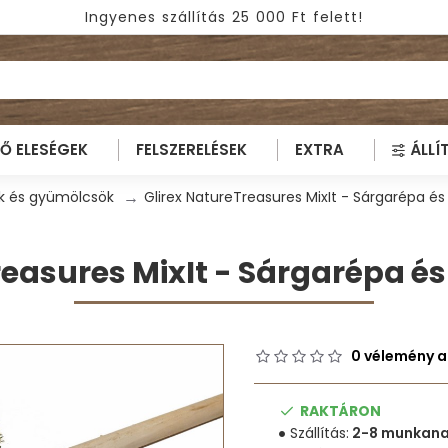
Ingyenes szállítás 25 000 Ft felett!
TŐ ELESÉGEK
FELSZERELÉSEK
EXTRA
ÁLLÍ
k és gyümölcsök
Glirex NatureTreasures MixIt - Sárgarépa é
reasures MixIt - Sárgarépa é
0 vélemény a
RAKTÁRON
Szállítás:
2-8 munkan