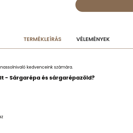
TERMÉKLEÍRÁS
VÉLEMÉNYEK
s nassolnivaló kedvenceink számára.
xIt - Sárgarépa és sárgarépazöld?
az