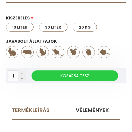
KISZERELÉS
10 LITER
30 LITER
20 KG
JAVASOLT ÁLLATFAJOK
KOSÁRBA TESZ
TERMÉKLEÍRÁS
VÉLEMÉNYEK