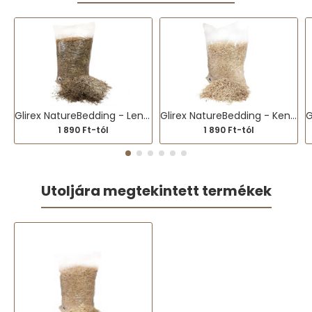
Glirex NatureBedding - Lenalom
Glirex NatureBedding - Kenderalom
1 890 Ft-tól
1 890 Ft-tól
Utoljára megtekintett termékek