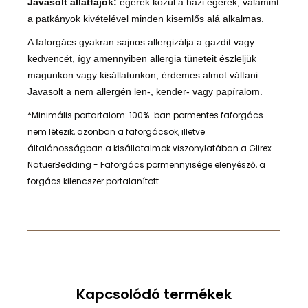
Javasolt állatfajok:
egerek közül a házi egerek, valamint
a patkányok kivételével minden kisemlős alá alkalmas.
A faforgács gyakran sajnos allergizálja a gazdit vagy
kedvencét, így amennyiben allergia tüneteit észleljük
magunkon vagy kisállatunkon, érdemes almot váltani.
Javasolt a nem allergén len-, kender- vagy papíralom.
*Minimális portartalom: 100%-ban pormentes faforgács
nem létezik, azonban a faforgácsok, illetve
általánosságban a kisállatalmok viszonylatában a Glirex
NatuerBedding - Faforgács pormennyisége elenyésző, a
forgács kilencszer portalanított.
Kapcsolódó termékek