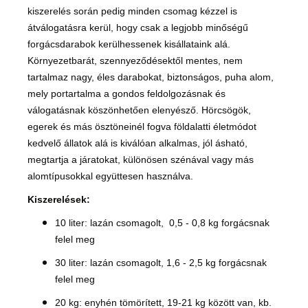
kiszerelés során pedig minden csomag kézzel is
átválogatásra kerül, hogy csak a legjobb minőségű
forgácsdarabok kerülhessenek kisállataink alá.
Környezetbarát, szennyeződésektől mentes, nem
tartalmaz nagy, éles darabokat, biztonságos, puha alom,
mely portartalma a gondos feldolgozásnak és
válogatásnak köszönhetően elenyésző. Hörcsögök,
egerek és más ösztöneinél fogva földalatti életmódot
kedvelő állatok alá is kiválóan alkalmas, jól ásható,
megtartja a járatokat,
különösen szénával vagy más
alomtípusokkal együttesen használva.
Kiszerelések:
10 liter: lazán csomagolt, 0,5 - 0,8 kg forgácsnak
felel meg
30 liter: lazán csomagolt, 1,6 - 2,5 kg forgácsnak
felel meg
20 kg: enyhén tömörített, 19-21 kg között van, kb.