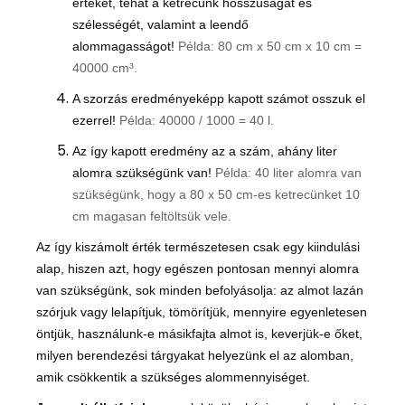
értéket, tehát a ketrecünk hosszúságát és
szélességét, valamint a leendő
alommagasságot!
Példa: 80 cm x 50 cm x 10 cm =
40000
cm³.
A szorzás eredményeképp kapott számot osszuk el
ezerrel!
Példa: 40000 / 1000 = 40 l.
Az így kapott eredmény az a szám, ahány liter
alomra szükségünk van!
Példa: 40 liter alomra van
szükségünk, hogy a 80 x 50 cm-es ketrecünket 10
cm magasan feltöltsük vele.
Az így kiszámolt érték természetesen csak egy kiindulási
alap, hiszen azt, hogy egészen pontosan mennyi alomra
van szükségünk, sok minden befolyásolja: az almot lazán
szórjuk vagy lelapítjuk, tömörítjük, mennyire egyenletesen
öntjük, használunk-e másikfajta almot is, keverjük-e őket,
milyen berendezési tárgyakat helyezünk el az alomban,
amik csökkentik a szükséges alommennyiséget.