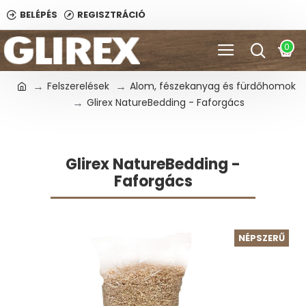
BELÉPÉS
REGISZTRÁCIÓ
0
Felszerelések
Alom, fészekanyag és fürdőhomok
Glirex NatureBedding - Faforgács
Glirex NatureBedding -
Faforgács
NÉPSZERŰ