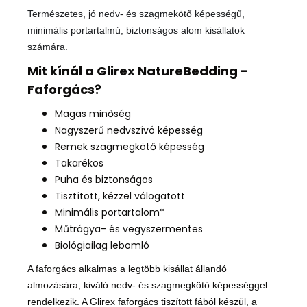
Természetes, jó nedv- és szagmekötő képességű,
minimális portartalmú, biztonságos alom kisállatok
számára.
Mit kínál a Glirex NatureBedding -
Faforgács?
Magas minőség
Nagyszerű nedvszívó képesség
Remek szagmegkötő képesség
Takarékos
Puha és biztonságos
Tisztított, kézzel válogatott
Minimális portartalom*
Műtrágya- és vegyszermentes
Biológiailag lebomló
A faforgács alkalmas a legtöbb kisállat állandó
almozására, kiváló nedv- és szagmegkötő képességgel
rendelkezik. A Glirex faforgács tiszított fából készül, a