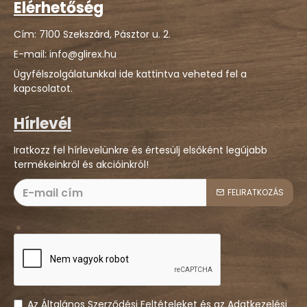
Elérhetőség
Cím: 7100 Szekszárd, Pásztor u. 2.
E-mail: info@glirex.hu
Ügyfélszolgálatunkkal ide kattintva veheted fel a
kapcsolatot.
Hírlevél
Iratkozz fel hírlevelünkre és értesülj elsőként legújabb
termékeinkről és akcióinkról!
FELIRATKOZÁS
Az Általános Szerződési Feltételeket és az Adatkezelési