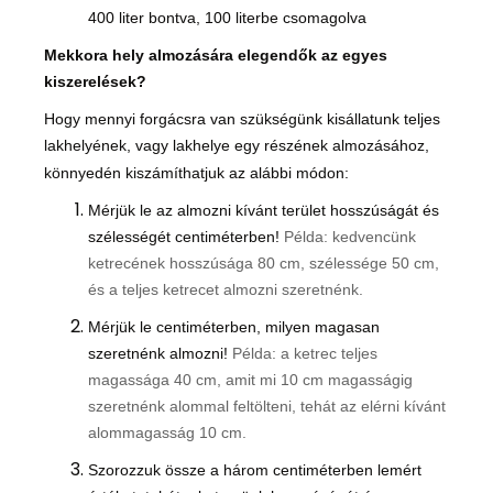
400 liter bontva, 100 literbe csomagolva
Mekkora hely almozására elegendők az egyes
kiszerelések?
Hogy mennyi forgácsra van szükségünk kisállatunk teljes
lakhelyének, vagy lakhelye egy részének almozásához,
könnyedén kiszámíthatjuk az alábbi módon:
Mérjük le az almozni kívánt terület hosszúságát és
szélességét centiméterben!
Példa: kedvencünk
ketrecének hosszúsága 80 cm, szélessége 50 cm,
és a teljes ketrecet almozni szeretnénk.
Mérjük le
centiméterben
, milyen magasan
szeretnénk almozni
!
Példa: a ketrec teljes
magassága 40 cm, amit mi 10 cm magasságig
szeretnénk alommal feltölteni, tehát az elérni kívánt
alommagasság 10 cm.
Szorozzuk össze a három centiméterben lemért