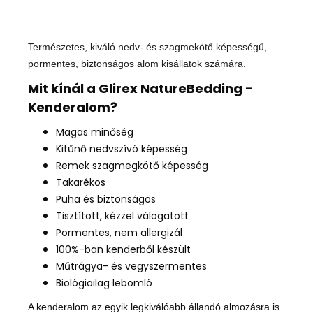
Természetes, kiváló nedv- és szagmekötő képességű,
pormentes, biztonságos alom kisállatok számára.
Mit kínál a Glirex NatureBedding -
Kenderalom?
Magas minőség
Kitűnő nedvszívó képesség
Remek szagmegkötő képesség
Takarékos
Puha és biztonságos
Tisztított, kézzel válogatott
Pormentes, nem allergizál
100%-ban kenderből készült
Műtrágya- és vegyszermentes
Biológiailag lebomló
A kenderalom az egyik legkiválóabb állandó almozásra is