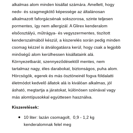
alkalmas alom minden kisállat számára. Amellett, hogy
nedv- és szagmegkötő képessége az általánosan
alkalmazott faforgácsénak sokszorosa, szinte teljesen
pormentes, így nem allergizál. A Glirex kenderalom
elsőosztályú, műtrágya- és vegyszermentes,
tiszított
kenderszalmából
készül, a kiszerelés során pedig minden
csomag kézzel is átválogatásra kerül, hogy csak a legjobb
minőségű alom kerülhessen kisállataink alá.
Környezetbarát, szennyeződésektől mentes, nem
tartalmaz nagy, éles darabokat, biztonságos, puha alom.
Hörcsögök, egerek és más ösztöneinél fogva földalatti
életmódot kedvelő állatok alá is kiválóan alkalmas, jól
ásható, megtartja a járatokat,
különösen szénával vagy
más alomtípusokkal együttesen használva.
Kiszerelések:
10 liter: lazán csomagolt, 0,9 - 1,2 kg
kenderalomnak felel meg