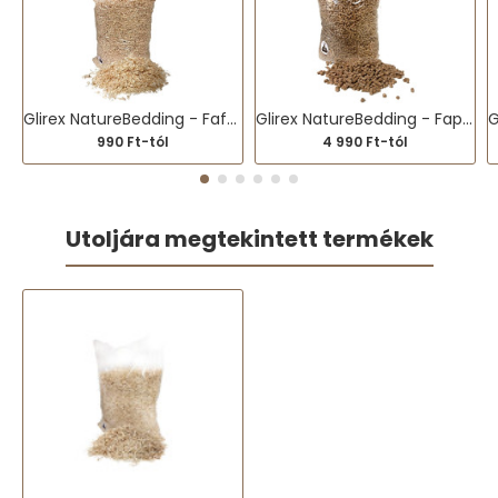
Glirex NatureBedding - Faforgács
Glirex NatureBedding - Fapellet
990 Ft-tól
4 990 Ft-tól
Utoljára megtekintett termékek