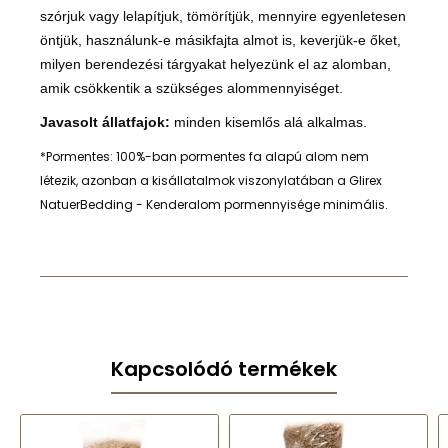
szórjuk vagy lelapítjuk, tömörítjük, mennyire egyenletesen
öntjük, használunk-e másikfajta almot is, keverjük-e őket,
milyen berendezési tárgyakat helyezünk el az alomban,
amik csökkentik a szükséges alommennyiséget.
Javasolt állatfajok:
minden kisemlős alá alkalmas.
*Pormentes: 100%-ban pormentes fa alapú alom nem
létezik, azonban a kisállatalmok viszonylatában a Glirex
NatuerBedding - Kenderalom pormennyisége minimális.
Kapcsolódó termékek