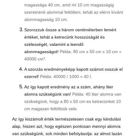
magassága 40 cm, amit mi 10 cm magasságig
szeretnénk alommal feltölteni, tehát az elérni kívánt
alommagasság 10 cm.
Szorozzuk össze a három centiméterben lemért
értéket, tehát a ketrecünk hosszúságát és
szélességét, valamint a leendő
alommagasságot!
Példa: 80 cm x 50 cm x 10 cm =
40000
cm³.
A szorzás eredményeképp kapott számot osszuk el
ezerrel!
Példa: 40000 / 1000 = 40 l.
Az így kapott eredmény az a szám, ahány liter
alomra szükségünk van!
Példa: 40 liter alomra van
szükségünk, hogy a 80 x 50 cm-es ketrecünket 10
cm magasan feltöltsük vele.
Az így kiszámolt érték természetesen csak egy kiindulási
alap, hiszen azt, hogy egészen pontosan mennyi alomra
van szükségünk, sok minden befolyásolja: az almot lazán