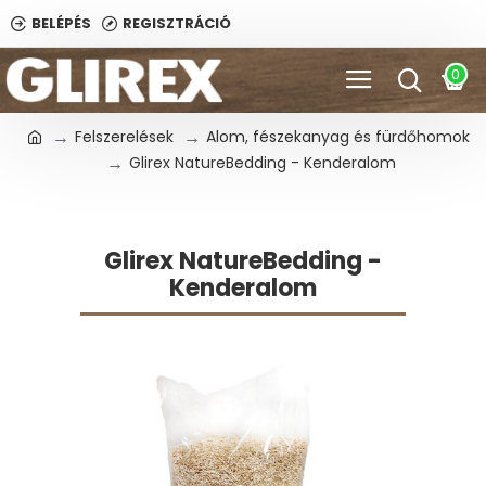
BELÉPÉS
REGISZTRÁCIÓ
0
Felszerelések
Alom, fészekanyag és fürdőhomok
Glirex NatureBedding - Kenderalom
Glirex NatureBedding -
Kenderalom