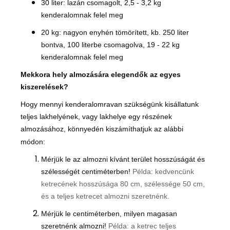
30 liter: lazán csomagolt, 2,5 - 3,2 kg
kenderalomnak felel meg
20 kg: nagyon enyhén tömörített, kb. 250 liter
bontva, 100 literbe csomagolva,
19 - 22 kg
kenderalomnak felel meg
Mekkora hely almozására elegendők az egyes
kiszerelések?
Hogy mennyi kenderalomravan szükségünk kisállatunk
teljes lakhelyének, vagy lakhelye egy részének
almozásához, könnyedén kiszámíthatjuk az alábbi
módon:
Mérjük le az almozni kívánt terület hosszúságát és
szélességét centiméterben!
Példa: kedvencünk
ketrecének hosszúsága 80 cm, szélessége 50 cm,
és a teljes ketrecet almozni szeretnénk.
Mérjük le
centiméterben
, milyen magasan
szeretnénk almozni
!
Példa: a ketrec teljes