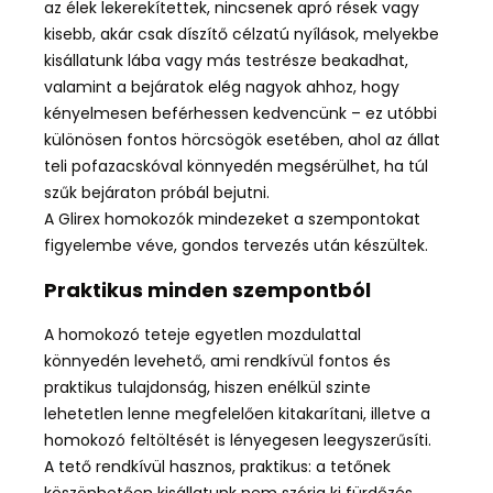
az élek lekerekítettek, nincsenek apró rések vagy
kisebb, akár csak díszítő célzatú nyílások, melyekbe
kisállatunk lába vagy más testrésze beakadhat,
valamint a bejáratok elég nagyok ahhoz, hogy
kényelmesen beférhessen kedvencünk – ez utóbbi
különösen fontos hörcsögök esetében, ahol az állat
teli pofazacskóval könnyedén megsérülhet, ha túl
szűk bejáraton próbál bejutni.
A Glirex homokozók mindezeket a szempontokat
figyelembe véve, gondos tervezés után készültek.
Praktikus minden szempontból
A homokozó teteje egyetlen mozdulattal
könnyedén levehető, ami rendkívül fontos és
praktikus tulajdonság, hiszen enélkül szinte
lehetetlen lenne megfelelően kitakarítani, illetve a
homokozó feltöltését is lényegesen leegyszerűsíti.
A tető rendkívül hasznos, praktikus: a tetőnek