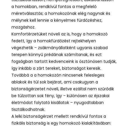
a homokban, rendkívül fontos a megfelelő
méretválasztás; a homokozónak elég nagynak és
mélynek kell lennie a kényelmes fürdőzéshez,
mozgáshoz.
Komfortérzetüket növeli az is, hogy a homokozó
fedett, így a homokfürdőzést rejtekhelyen
végezhetik – zsákmányállatként ugyanis szabad
terepen könnyű prédának számítanak, és ezt
fogságban tartott kedvenceink is ösztönösen tudják,
így inkább a zárt tereket, biztonságot keresik.
Továbbá a a homokozón nincsenek felesleges
ablakok és túl sok bejárat, ami csakugyan a
biztonságérzetet növeli, illetve ezáltal nem szűrődik
be túlzottan sok fény, így – különösen az éjszakai
életmódot folytató kisállatok – nyugodtabban
tisztálkodhatnak.
A lelki biztonságérzet mellett rendkívül fontos a
fizikális biztonság is egy homokozó kialakításában: