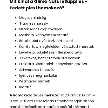
Mit kínál a Glirex NatureSupplies -
Fedett plexi homokozó?
Magas minőség
Stabil és masszív
Biztonságos alapanyagok
Mosható, könnyen tisztítható
Betekintést nyújtó víztiszta plexi
Komfortos, megfelelően választott méretek
Levehető, tökéletesen illeszkedő tető
Takarékos,
nem szóródik ki a homok
Praktikus, kisállataink igényeihez igazítva
Színvonalas tervezés
Igényes megmunkálás
Kézműves termék
Időtálló
A homokozó teljes méretei:
H: 20 cm Sz: 15 cm M:
9 cm Ø: 6 cm (
elsősorban
törpehörcsögök, kisebb
aranyhörcsögök és a legtöbb egérfaj számára)