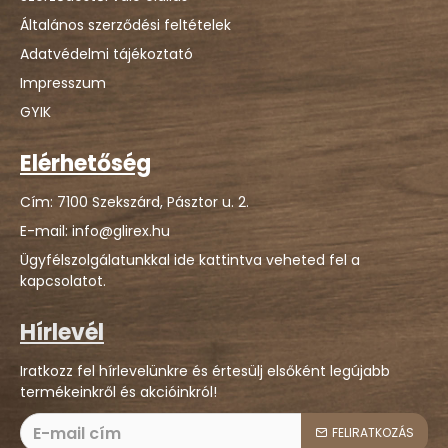
Általános szerződési feltételek
Adatvédelmi tájékoztató
Impresszum
GYIK
Elérhetőség
Cím: 7100 Szekszárd, Pásztor u. 2.
E-mail: info@glirex.hu
Ügyfélszolgálatunkkal ide kattintva veheted fel a
kapcsolatot.
Hírlevél
Iratkozz fel hírlevelünkre és értesülj elsőként legújabb
termékeinkről és akcióinkról!
FELIRATKOZÁS