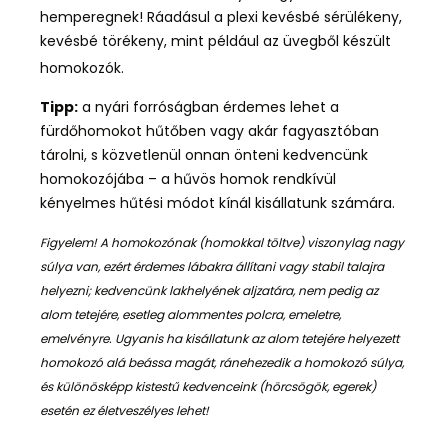
hemperegnek! Ráadásul a plexi kevésbé sérülékeny,
kevésbé törékeny, mint például az üvegből készült
homokozók.
Tipp:
a nyári forróságban érdemes lehet a
fürdőhomokot hűtőben vagy akár fagyasztóban
tárolni, s közvetlenül onnan önteni kedvencünk
homokozójába – a hűvös homok rendkívül
kényelmes hűtési módot kínál kisállatunk számára.
Figyelem! A homokozónak (homokkal töltve) viszonylag nagy
súlya van, ezért érdemes lábakra állítani vagy stabil talajra
helyezni; kedvencünk lakhelyének aljzatára, nem pedig az
alom tetejére, esetleg alommentes polcra, emeletre,
emelvényre. Ugyanis ha kisállatunk az alom tetejére helyezett
homokozó alá beássa magát, ránehezedik a homokozó súlya,
és különösképp kistestű kedvenceink (hörcsögök, egerek)
esetén ez életveszélyes lehet!