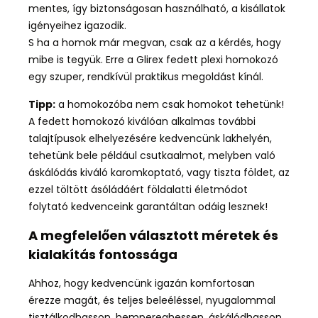
mentes, így biztonságosan használható, a kisállatok
igényeihez igazodik.
S ha a homok már megvan, csak az a kérdés, hogy
mibe is tegyük. Erre a Glirex fedett plexi homokozó
egy szuper, rendkívül praktikus megoldást kínál.
Tipp:
a homokozóba nem csak homokot tehetünk!
A fedett homokozó kiválóan alkalmas további
talajtípusok elhelyezésére kedvencünk lakhelyén,
tehetünk bele például csutkaalmot, melyben való
áskálódás kiváló karomkoptató, vagy tiszta földet, az
ezzel töltött ásóládáért földalatti életmódot
folytató kedvenceink garantáltan odáig lesznek!
A megfelelően választott méretek és
kialakítás fontossága
Ahhoz, hogy kedvencünk igazán komfortosan
érezze magát, és teljes beleéléssel, nyugalommal
tisztálkodhasson, hempereghessen, áskálódhasson