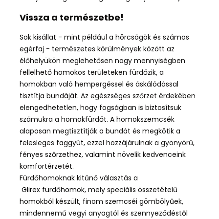
Vissza a természetbe!
Sok kisállat - mint például a hörcsögök és számos
egérfaj - természetes körülmények között az
élőhelyükön meglehetősen nagy mennyiségben
fellelhető homokos területeken fürdőzik, a
homokban való hempergéssel és áskálódással
tisztítja bundáját. Az egészséges szőrzet érdekében
elengedhetetlen, hogy fogságban is biztosítsuk
számukra a homokfürdőt.
A homokszemcsék
alaposan megtisztítják a bundát és megkötik a
felesleges faggyút, ezzel hozzájárulnak a gyönyörű,
fényes szőrzethez, valamint növelik kedvenceink
komfortérzetét.
Fürdőhomoknak kitűnő választás a
Glirex fürdőhomok
, mely speciális összetételű
homokból készült, finom szemcséi gömbölyűek,
mindennemű vegyi anyagtól és szennyeződéstől