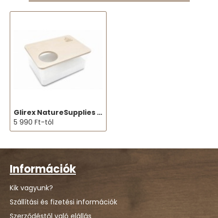
Glirex NatureSupplies - Fedett plexi homokozó
5 990 Ft-tól
Információk
Kik vagyunk?
Szállítási és fizetési információk
Szerződéstől való elállás