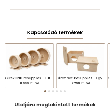
Kapcsolódó termékek
Glirex NatureSupplies - Futókerék (kisebb testű állatoknak)
Glirex NatureSupplies - Egykamrás ház
8 990 Ft-tól
2 290 Ft-tól
Utoljára megtekintett termékek