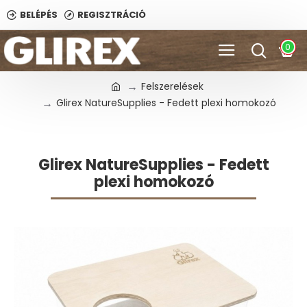
BELÉPÉS
REGISZTRÁCIÓ
0
Felszerelések
Glirex NatureSupplies - Fedett plexi homokozó
Glirex NatureSupplies - Fedett
plexi homokozó