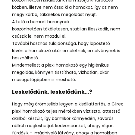
köszönhetően kisállatunk nem szórja ki fürdőzés
közben, illetve nem ássa ki a homokot, így az nem
megy kárba, takarékos megoldást nyújt.
A tető a bemart horonynak
köszönhetően tökéletesen, stabilan illeszkedik, nem
csúszik le, nem mozdul el.
További hasznos tulajdonsága, hogy lapostető
lévén a homokozó akár emeletnek, emelvénynek is
használható.
Mindemellett a plexi homokozó egy higiénikus
megoldás, könnyen tisztítható, vízhatlan, akár
mosogatógépben is mosható.
Leskelődünk, leskelődünk…?
Hogy még örömtelibb legyen a kisállattartás, a Glirex
plexi homokozó teljes mértékben víztiszta, áttetsző
akrilból készült, így bármikor könnyedén, zavarás
nélkül megleshetjük kedvencünket, ahogy vígan
fürdőzik – imádnivaló látvány, ahogy a homokban