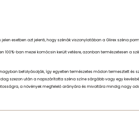
jelen esetben azt jelenti, hogy szénák viszonylatában a Glirex széna p
a réten 100%-ban mezei komócsin került vetésre, azonban természetesen 
 nagyban befolyásolják, így egyetlen természetes módon termesztett és s
dag szezon után a napszárította széna színe sárgább vagy egy kevésbé
ozatosságra, a növények megfelelő arányára és mivoltára mindig nagy oda