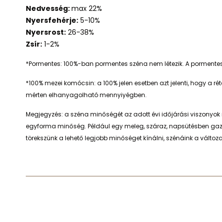
Nedvesség:
max 22%
Nyersfehérje:
5-10%
Nyersrost:
26-38%
Zsír:
1-2%
*Pormentes: 100%-ban pormentes széna nem létezik. A pormentes 
*100% mezei komócsi
n: a 100% jelen esetben azt jelenti, hogy 
mérten elhanyagolható mennyiyégben.
Megjegyzés: a széna minőségét az adott évi időjárási viszonyok
egyforma minőség. Például egy meleg, száraz, napsütésben gaz
törekszünk a lehető legjobb minőséget kínálni, szénáink a vált