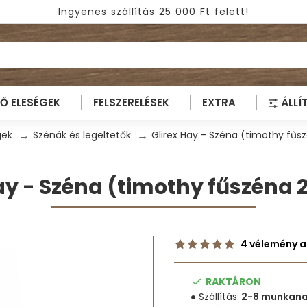
Ingyenes szállítás 25 000 Ft felett!
TŐ ELESÉGEK
FELSZERELÉSEK
EXTRA
ÁLLÍ
gek
Szénák és legeltetők
Glirex Hay - Széna (timothy fűs
ay - Széna (timothy fűszéna 
4 vélemény a
RAKTÁRON
Szállítás:
2-8 munkan