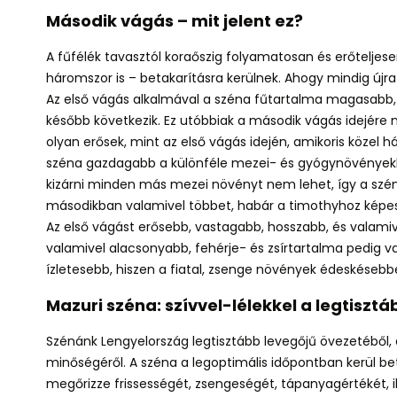
Második vágás – mit jelent ez?
A fűfélék tavasztól koraőszig folyamatosan és erőtelje
háromszor is – betakarításra kerülnek. Ahogy mindig újr
Az első vágás alkalmával a széna fűtartalma magasabb,
később következik
. Ez utóbbiak a második vágás idejére 
olyan erősek, mint az első vágás idején, amikoris közel
széna gazdagabb a különféle mezei- és gyógynövényekben
kizárni minden más mezei növényt nem lehet, így a szé
másodikban valamivel többet, habár a timothyhoz képe
Az első vágást erősebb, vastagabb, hosszabb, és valamiv
valamivel alacsonyabb, fehérje- és zsírtartalma pedig 
ízletesebb, hiszen a fiatal, zsenge növények édeskésebb
Mazuri széna: szívvel-lélekkel a legtisztá
Szénánk Lengyelország legtisztább levegőjű övezetéből, a
minőségéről. A széna a legoptimális időpontban kerül 
megőrizze frissességét, zsengeségét, tápanyagértékét, ill