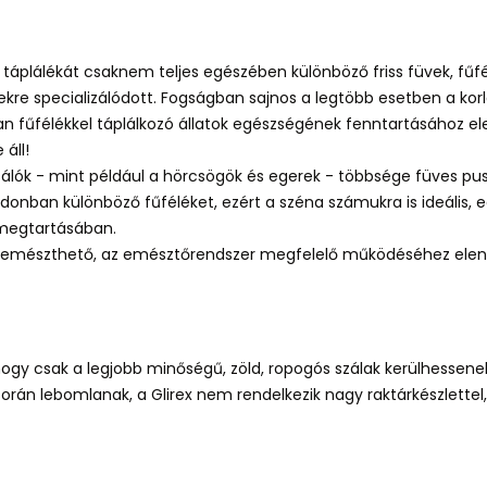
táplálékát csaknem teljes egészében különböző friss füvek, fűfél
re specializálódott. Fogságban sajnos a legtöbb esetben a korl
rban fűfélékkel táplálkozó állatok egészségének fenntartásához 
áll!
lók - mint például a hörcsögök és egerek - többsége füves pus
onban különböző fűféléket, ezért a széna számukra is ideális, 
 megtartásában.
emészthető, az emésztőrendszer megfelelő működéséhez eleng
.
ogy csak a legjobb minőségű, zöld, ropogós szálak kerülhessene
orán lebomlanak, a Glirex nem rendelkezik nagy raktárkészlettel,