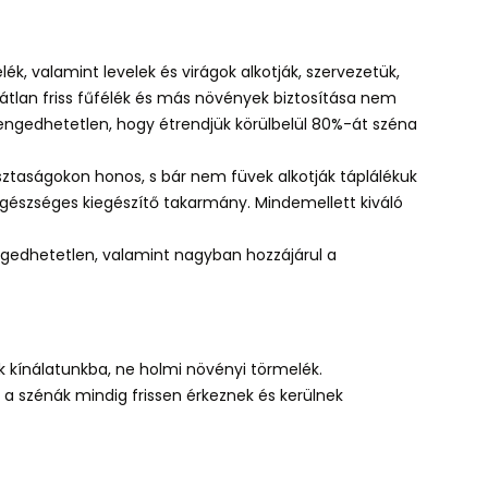
ék, valamint levelek és virágok alkotják, szervezetük,
átlan friss fűfélék és más növények biztosítása nem
elengedhetetlen, hogy étrendjük körülbelül 80%-át széna
ztaságokon honos, s bár nem füvek alkotják táplálékuk
egészséges kiegészítő takarmány. Mindemellett kiváló
edhetetlen, valamint nagyban hozzájárul a
k kínálatunkba, ne holmi növényi törmelék.
 a szénák mindig frissen érkeznek és kerülnek