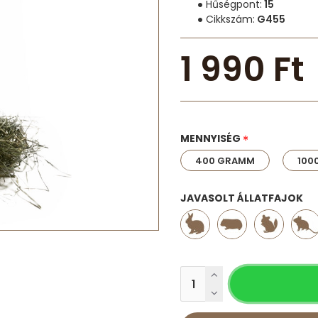
Hűségpont:
15
Cikkszám:
G455
1 990 Ft
MENNYISÉG
400 GRAMM
100
JAVASOLT ÁLLATFAJOK