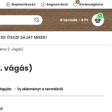
0
Bejelentkezés
Regisztráció
Kívánságlista
0
0 termék - 0 Ft
TSD ÖSSZE SAJÁT MIXED!
zéna 2. vágás)
2. vágás)
lapján.
-
Írj véleményt a termékről
ap