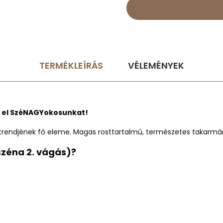
TERMÉKLEÍRÁS
VÉLEMÉNYEK
sd el SzéNAGYokosunkat!
étrendjének fő eleme. Magas rosttartalmú, természetes takarmá
űszéna 2. vágás)?