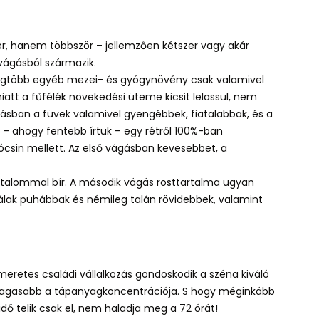
er, hanem többször – jellemzően kétszer vagy akár
vágásból származik.
a legtöbb egyéb mezei- és gyógynövény
csak valamivel
iatt a fűfélék növekedési üteme kicsit lelassul, nem
gásban a füvek valamivel gyengébbek, fiatalabbak, és a
 – ahogy fentebb írtuk –
egy rétről 100%-ban
sin mellett. Az első vágásban kevesebbet, a
artalommal bír. A második vágás rosttartalma ugyan
zálak puhábbak és némileg talán rövidebbek, valamint
meretes családi vállalkozás gondoskodik a széna kiváló
egmagasabb a tápanyagkoncentrációja. S hogy méginkább
 idő telik csak el, nem haladja meg a 72 órát!