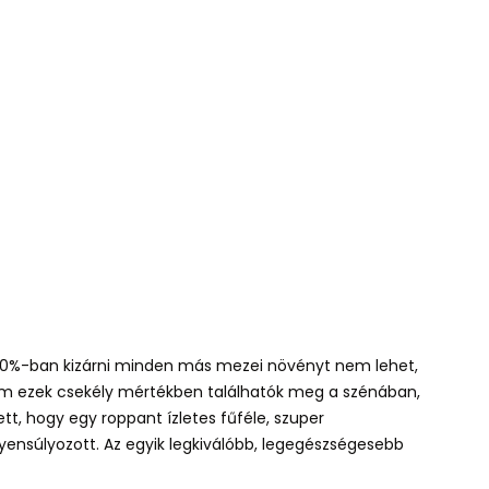
 100%-ban kizárni minden más mezei növényt nem lehet,
 ám ezek csekély mértékben találhatók meg a szénában,
, hogy egy roppant ízletes fűféle, szuper
yensúlyozott. Az egyik legkiválóbb, legegészségesebb