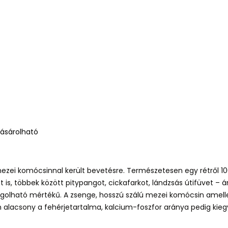
vásárolható
 mezei komócsinnal került bevetésre. Természetesen egy rétről
s, többek között pitypangot, cickafarkot, lándzsás útifüvet –
lható mértékű. A zsenge, hosszú szálú mezei komócsin amellett
m alacsony a fehérjetartalma, kalcium-foszfor aránya pedig kieg