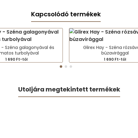
Kapcsolódó termékek
y - Széna galagonyával és
Glirex Hay - Széna rózsáv
matos turbolyával
búzavirággal
1 690 Ft-tól
1 690 Ft-tól
Utoljára megtekintett termékek