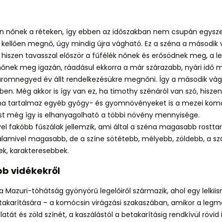
sen nőnek a réteken, így ebben az időszakban nem csupán egysz
a kellően megnő, úgy mindig újra vágható. Ez a széna a második 
 hiszen tavasszal először a fűfélék nőnek és erősödnek meg, 
nőnek meg igazán, ráadásul ekkorra a már szárazabb, nyári idő m
 háromnegyed év állt rendelkezésükre megnőni. Így a második vá
. Még akkor is így van ez, ha timothy szénáról van szó, hiszen
na tartalmaz egyéb gyógy- és gyomnövényeket is a mezei komóc
st még így is elhanyagolható a többi növény mennyisége.
el fakóbb fűszálak jellemzik, ami által a széna magasabb rostt
valamivel magasabb, de a színe sötétebb, mélyebb, zöldebb, a s
ek, karakteresebbek
.
bb vidékekről
 Mazuri-tóhátság gyönyörű legelőiről származik, ahol egy lelkiis
betakarítására – a komócsin virágzási szakaszában, amikor a l
atát és zöld színét, a kaszálástól a betakarításig rendkívül rövid