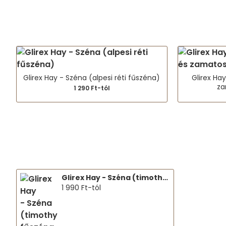
Glirex Hay - Széna (alpesi réti fűszéna)
Glirex Ha
za
1 290 Ft-tól
Glirex Hay - Széna (timothy fűszéna 2. vágás)
1 990 Ft-tól