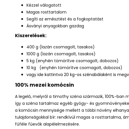
Kézzel válogatott
Magas rosttartalom
Segíti az emésztést és a fogkoptatást
Ásványi anyagokban gazdag
Kiszerelések:
400 g (lazán csomagolt, tasakos)
1000 g (lazán csomagolt, tasakos)
5 kg
(enyhén tömörítve csomagolt, dobozos)
10 kg (enyhén tömörítve csomagolt, dobozos)
vagy ide kattintva 20 kg-os szénabálaként is meg
100% mezei komócsin
A legelő, melyről a timothy széna származik, 100%-ban
így a széna tartalmaz egyéb gyógy- és gyomnövényeket i
a komócsin mennyisége mellett a többi növény elhanyago
tulajdonságokkal bír: rendkívül magas a rosttartalma, á
fűféle fűevők alapélelmezésére.