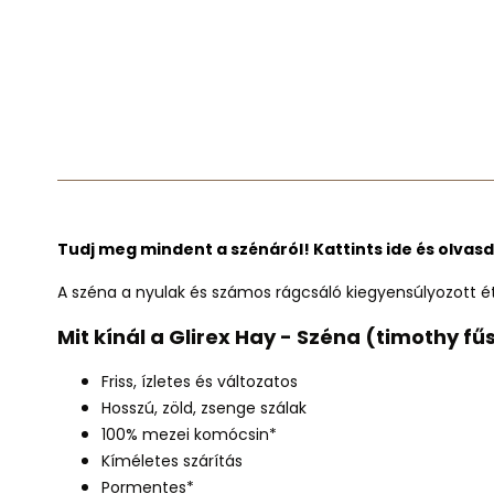
Tudj meg mindent a szénáról! Kattints ide és olva
A széna a nyulak és számos rágcsáló kiegyensúlyozott 
Mit kínál a Glirex Hay - Széna (timothy f
Friss, ízletes és változatos
Hosszú, zöld, zsenge szálak
100% mezei komócsin*
Kíméletes szárítás
Pormentes*