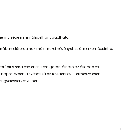
ormennyisége minimális, elhanyagolható.
a szénában előfordulnak más mezei növények is, ám a komócsinhoz
zárított széna esetében sem garantálható az állandó és
 napos évben a szénaszálak rövidebbek.. Természetesen
figyeléssel készülnek.