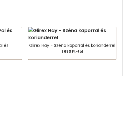
al és
Glirex Hay - Széna kaporral és korianderrel
Gli
1 690 Ft-tól