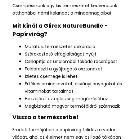
Csempésszünk egy kis természetet kedvencünk
otthonába, némi kalandot a mindennapjaiba!
Mit
kínál a
Glirex NatureBundle -
Papírvirág
?
Mutatós, természetes dekoráció
Szórakoztató elfoglaltságot nyújt
Csillapítja az unalomból fakadó rácsrágást
Felébreszti a gyűjtögető ösztönöket
Ízletes csemege is lehet
Értékes aminosavakat, ásványi anyagokat és
vitaminokat tartalmaz
Hozzájárul az egészség megőrzéséhez
Megbízható magyar termőföldről származik
Vissza a természetbe!
Eredeti formájában a papírvirág felidézi a vadon
világát, ahol az élelmet nem egy csillogó tálkában