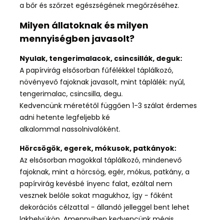
a bőr és szőrzet egészségének megőrzéséhez.
Milyen állatoknak és milyen
mennyiségben javasolt?
Nyulak, tengerimalacok, csincsillák, deguk:
A papírvirág elsősorban fűfélékkel táplálkozó,
növényevő fajoknak javasolt, mint táplálék: nyúl,
tengerimalac, csincsilla, degu.
Kedvencünk méretétől függően 1-3 szálat érdemes
adni hetente legfeljebb ké
alkalommal nassolnivalóként.
Hörcsögök, egerek, mókusok, patkányok:
Az elsősorban magokkal táplálkozó, mindenevő
fajoknak, mint a hörcsög, egér, mókus, patkány, a
papírvirág kevésbé ínyenc falat, ezáltal nem
vesznek belőle sokat magukhoz, így - főként
dekorációs célzattal - állandó jelleggel bent lehet
lakhelyükön. Amennyiben kedvencünk mégis