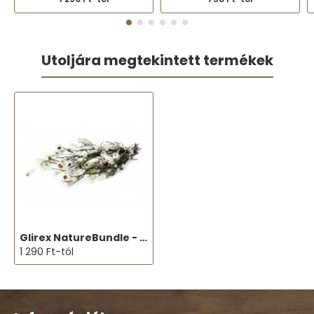
Utoljára megtekintett termékek
Glirex NatureBundle - Papírvirág
1 290 Ft-tól