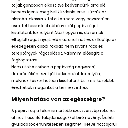
tolják gondosan elkészítve kedvencünk orra elé,
hanem igenis meg kell küzdenie érte. Tűzzük az
alomba, akasszuk fel a ketrecre vagy egyszerűen
csak fektessünk el néhány szál papírvirágot
kisállatunk lakhelyén! Akárhogyan is, de remek
elfoglaltságot nyújt, elűzi az unalmat és csillapítja az
esetlegesen abból fakadó nem kívánt rács és
tereptárgyak rágcsálását, valamint elősegíti a
fogkoptatást.
Nem utolsó sorban a papírvirág nagyszerű
dekorációként szolgál kedvencünk lakhelyén,
melynek köszönhetően kisállatunk és mi is közelebb
érezhetjük magunkat a természethez.
Milyen hatása van az egészségre?
A papírvirág a talán ismertebb százszorszép rokona,
ahhoz hasonló tulajdonságokkal bíró növény.
Ízületi
gyulladások enyhítésében segíthet, illetve hozzájárul