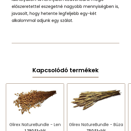
előszeretettel eszegetné nagyobb mennyiségben is,
javasolt, hogy hetente legfeljebb egy-két
alkalommal adjunk egy szálat.
Kapcsolódó termékek
Glirex NatureBundle - Len
Glirex NatureBundle - Búza
1 290 Ft-tól
750 Ft-tól