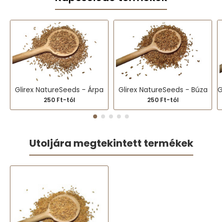
Glirex NatureSeeds - Árpa
Glirex NatureSeeds - Búza
250 Ft-tól
250 Ft-tól
Utoljára megtekintett termékek