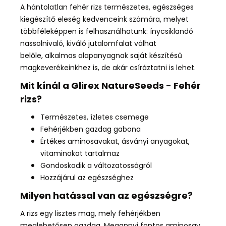
A hántolatlan fehér rizs természetes, egészséges
kiegészítő eleség kedvenceink számára,
melyet
többféleképpen is felhasználhatunk:
ínycsiklandó
nassolnivaló
, kiváló jutalomfalat válhat
belőle,
alkalmas
alapanyagnak
saját készítésű
magkeverékeinkhez is, de akár
csíráztatni is lehet.
Mit kínál a Glirex NatureSeeds - Fehér
rizs
?
Természetes, ízletes csemege
Fehérjékben gazdag gabona
Értékes aminosavakat, ásványi anyagokat,
vitaminokat tartalmaz
Gondoskodik a változatosságról
Hozzájárul az egészséghez
Milyen hatással van az egészségre?
A
rizs egy lisztes mag,
mely
fehérjékben
meglehetősen gazdag
. M
egannyi fontos aminosav,