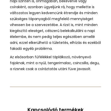
napi szinten is
,
önmagában, bekeverve vagy
csíraként
, azonban ügyeljünk rá, hogy mellette is
változatos legyen kedvencünk étrendje és minden
szükséges tápanyagból megfelelő mennyiséget
vihessen be a szervezetébe. A rizst is, mint minden
kiegészítő eleséget, célszerű belekalkulálni a napi
élelembe, és nem pedig teljes egészében amellé
adni, ezzel elkerülhető a túletetés, elhízás és ezekből
fakadó egyéb probléma.
Az elsősorban fűfélékkel táplálkozó, növényevő
fajoknak, mint a nyúl, tengerimalac, csincsilla, degu,
a rizsnek csak a csíráztatás utáni füve javasolt.
Kapcsolódó termékek