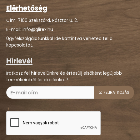
Elérhetőség
Cím: 7100 Szekszárd, Pásztor u. 2.
E-mail: info@glirex.hu
Ügyfélszolgálatunkkal ide kattintva veheted fel a
kapcsolatot.
Hírlevél
Iratkozz fel hírlevelünkre és értesülj elsőként legújabb
termékeinkről és akcióinkról!
FELIRATKOZÁS