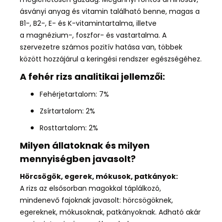
ásványi anyag és vitamin található benne,
magas a
B1-,
B2-, E- és K-
vitamintartalma, illetve
a
magnézium-, foszfor- és vas
tartalma
. A
szervezetre számos pozitív hatása van, többek
között
hozzájárul a keringési rendszer egészségéhez.
A fehér rizs analitikai jellemzői:
Fehérjetartalom: 7%
Zsírtartalom: 2%
Rosttartalom: 2%
Milyen állatoknak és milyen
mennyiségben javasolt?
Hörcsögök, egerek, mókusok, patkányok:
A rizs az elsősorban magokkal táplálkozó,
mindenevő fajoknak javasolt: hörcsögöknek,
egereknek, mókusoknak, patkányoknak.
Adható akár