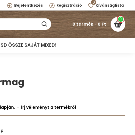
0
Bejelentkezés
Regisztráció
Kívánságlista
0
0 termék - 0 Ft
TSD ÖSSZE SAJÁT MIXED!
armag
lapján.
-
Írj véleményt a termékről
ap