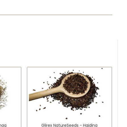
űmag
Glirex NatureSeeds - Hajdina