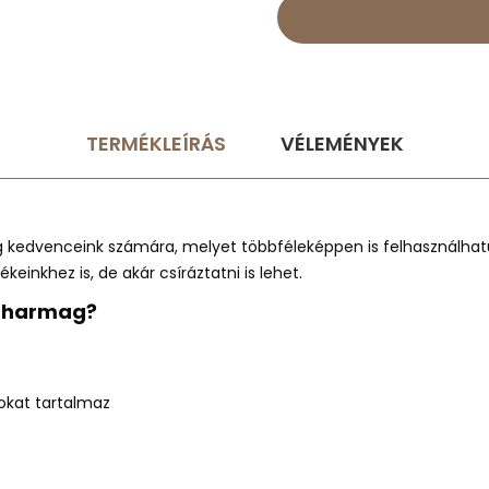
TERMÉKLEÍRÁS
VÉLEMÉNYEK
g kedvenceink számára,
melyet többféleképpen is felhasználhat
ékeinkhez is, de akár
csíráztatni is lehet.
muharmag?
okat tartalmaz