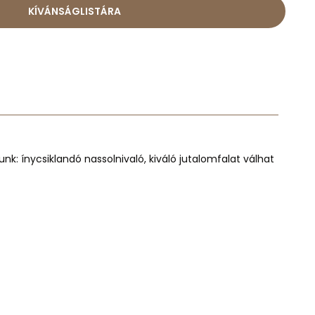
KÍVÁNSÁGLISTÁRA
unk:
ínycsiklandó nassolnivaló
, kiváló jutalomfalat válhat