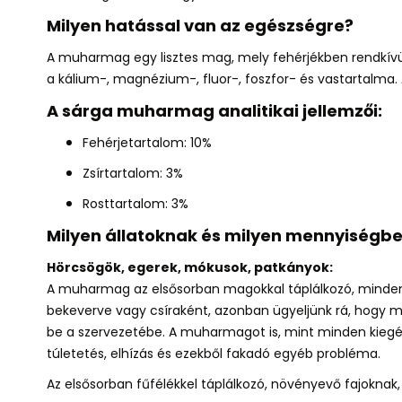
Milyen hatással van az egészségre?
A
muharmag egy lisztes mag,
mely
fehérjékben rendkív
a
kálium-, magnézium-, fluor-, foszfor- és vas
tartalma
.
A sárga muharmag analitikai jellemzői:
Fehérjetartalom: 10%
Zsírtartalom: 3%
Rosttartalom: 3%
Milyen állatoknak és milyen mennyiségbe
Hörcsögök, egerek, mókusok, patkányok:
A muharmag az elsősorban magokkal táplálkozó, minden
bekeverve vagy csíraként
, azonban ügyeljünk rá, hogy 
be a szervezetébe. A muharmagot is, mint minden kiegész
túletetés, elhízás és ezekből fakadó egyéb probléma.
Az elsősorban fűfélékkel táplálkozó, növényevő fajoknak