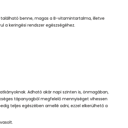
 található benne,
magas a B
-
vitamintartalma, illetve
rul a keringési rendszer egészségéhez.
patkányoknak.
Adható akár napi szinten is
,
önmagában,
zükséges tápanyagból megfelelő mennyiséget vihessen
edig teljes egészében amellé adni, ezzel elkerülhető a
vasolt.