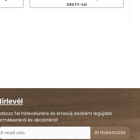
390 Ft-tól
írlevél
ratkozz fel hírlevelünkre és értesülj elsőként legújabb
ermékeinkről és akcióinkról!
FELIRATKOZÁS