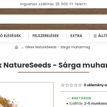
Ingyenes szállítás 25 000 Ft felett!
TŐ ELESÉGEK
FELSZERELÉSEK
EXTRA
ÁLLÍ
Glirex NatureSeeds - Sárga muharmag
ex NatureSeeds - Sárga muh
0 vélemény a
RAKTÁRON
Szállítás:
2-5 munkan