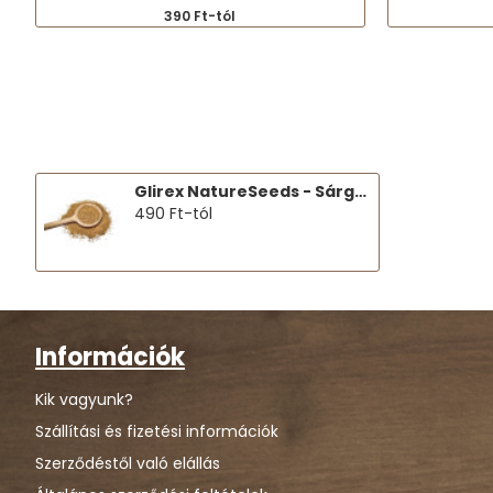
390 Ft-tól
Glirex NatureSeeds - Sárga muharmag
490 Ft-tól
Információk
Kik vagyunk?
Szállítási és fizetési információk
Szerződéstől való elállás