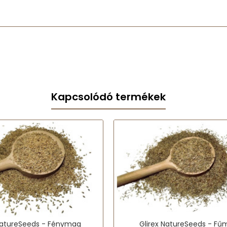
Kapcsolódó termékek
 NatureSeeds - Fénymag
Glirex NatureSeeds - F