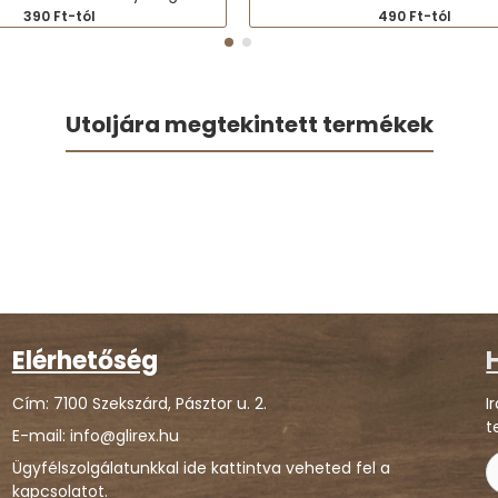
390 Ft-tól
490 Ft-tól
Utoljára megtekintett termékek
Elérhetőség
H
Cím: 7100 Szekszárd, Pásztor u. 2.
I
t
E-mail: info@glirex.hu
Ügyfélszolgálatunkkal ide kattintva veheted fel a
kapcsolatot.