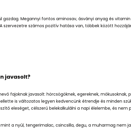
ül gazdag
. M
egannyi fontos aminosav, ásványi anyag és vitamin
 A szervezetre számos pozitív hatása van, többek között
hozzájá
n javasolt?
evő fajoknak javasolt: hörcsögöknek, egereknek, mókusoknak, 
mellette is változatos legyen kedvencünk étrendje és minden s
ítő eleséget, célszerű belekalkulálni a napi élelembe, és nem p
, mint a nyúl, tengerimalac, csincsilla, degu, a muharmag nem ja