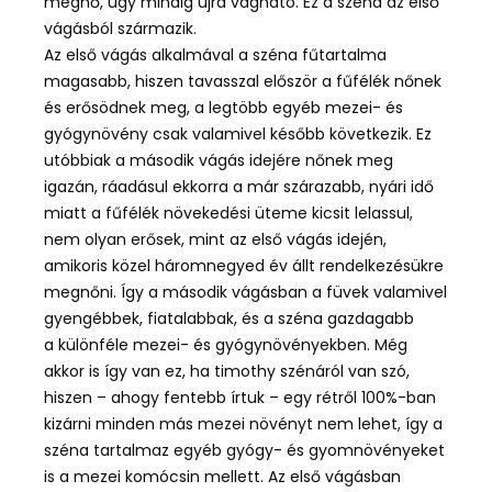
megnő, úgy mindig újra vágható. Ez a széna az első
vágásból származik.
Az első vágás alkalmával a széna fűtartalma
magasabb, hiszen tavasszal először a fűfélék nőnek
és erősödnek meg, a legtöbb egyéb mezei- és
gyógynövény csak valamivel később következik. Ez
utóbbiak a második vágás idejére nőnek meg
igazán, ráadásul ekkorra a már szárazabb, nyári idő
miatt a fűfélék növekedési üteme kicsit lelassul,
nem olyan erősek, mint az első vágás idején,
amikoris közel háromnegyed év állt rendelkezésükre
megnőni. Így a második vágásban a füvek valamivel
gyengébbek, fiatalabbak, és a széna gazdagabb
a különféle mezei- és gyógynövényekben. Még
akkor is így van ez, ha timothy szénáról van szó,
hiszen – ahogy fentebb írtuk – egy rétről 100%-ban
kizárni minden más mezei növényt nem lehet, így a
széna tartalmaz egyéb gyógy- és gyomnövényeket
is a mezei komócsin mellett. Az első vágásban