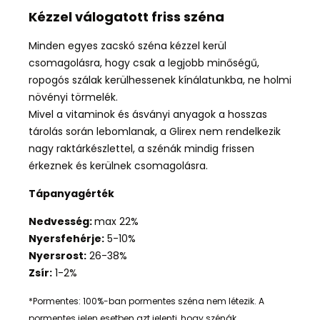
Kézzel válogatott friss széna
Minden egyes zacskó széna kézzel kerül
csomagolásra, hogy csak a legjobb minőségű,
ropogós szálak kerülhessenek kínálatunkba, ne holmi
növényi törmelék.
Mivel a vitaminok és ásványi anyagok a hosszas
tárolás során lebomlanak, a Glirex nem rendelkezik
nagy raktárkészlettel, a szénák mindig frissen
érkeznek és kerülnek csomagolásra.
Tápanyagérték
Nedvesség:
max 22%
Nyersfehérje:
5-10%
Nyersrost:
26-38%
Zsír:
1-2%
*Pormentes: 100%-ban pormentes széna nem létezik. A
pormentes jelen esetben azt jelenti, hogy szénák