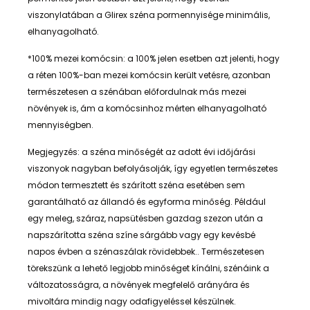
viszonylatában a Glirex széna pormennyisége minimális,
elhanyagolható.
*100% mezei komócsin: a 100% jelen esetben azt jelenti, hogy
a réten 100%-ban mezei komócsin került vetésre, azonban
természetesen a szénában előfordulnak más mezei
növények is, ám a komócsinhoz mérten elhanyagolható
mennyiségben.
Megjegyzés: a széna minőségét az adott évi időjárási
viszonyok nagyban befolyásolják, így egyetlen természetes
módon termesztett és szárított széna esetében sem
garantálható az állandó és egyforma minőség. Például
egy meleg, száraz, napsütésben gazdag szezon után a
napszárította széna színe sárgább vagy egy kevésbé
napos évben a szénaszálak rövidebbek.. Természetesen
törekszünk a lehető legjobb minőséget kínálni, szénáink a
változatosságra, a növények megfelelő arányára és
mivoltára mindig nagy odafigyeléssel készülnek.