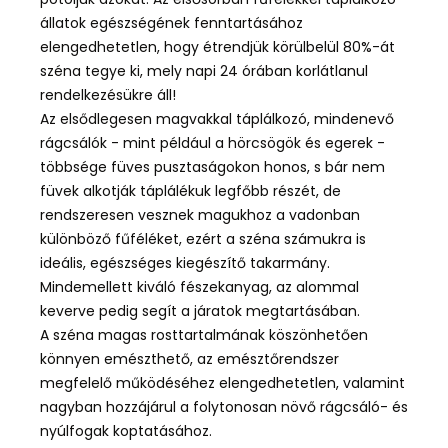
állatok egészségének fenntartásához
elengedhetetlen, hogy étrendjük körülbelül 80%-át
széna tegye ki, mely napi 24 órában korlátlanul
rendelkezésükre áll!
Az elsődlegesen magvakkal táplálkozó, mindenevő
rágcsálók - mint például a hörcsögök és egerek -
többsége füves pusztaságokon honos, s bár nem
füvek alkotják táplálékuk legfőbb részét, de
rendszeresen vesznek magukhoz a vadonban
különböző fűféléket, ezért a széna számukra is
ideális, egészséges kiegészítő takarmány.
Mindemellett kiváló fészekanyag, az alommal
keverve pedig segít a járatok megtartásában.
A széna magas rosttartalmának köszönhetően
könnyen emészthető, az emésztőrendszer
megfelelő működéséhez elengedhetetlen, valamint
nagyban hozzájárul a folytonosan növő rágcsáló- és
nyúlfogak koptatásához.