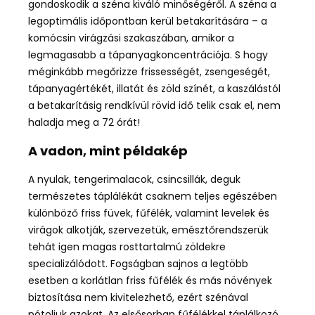
gondoskodik a széna kiváló minőségéről. A széna a
legoptimális időpontban kerül betakarítására – a
komócsin virágzási szakaszában, amikor a
legmagasabb a tápanyagkoncentrációja. S hogy
méginkább megőrizze frissességét, zsengeségét,
tápanyagértékét, illatát és zöld színét, a kaszálástól
a betakarításig rendkívül rövid idő telik csak el, nem
haladja meg a 72 órát!
A vadon, mint példakép
A nyulak, tengerimalacok, csincsillák, deguk
természetes táplálékát csaknem teljes egészében
különböző friss füvek, fűfélék, valamint levelek és
virágok alkotják, szervezetük, emésztőrendszerük
tehát igen magas rosttartalmú zöldekre
specializálódott. Fogságban sajnos a legtöbb
esetben a korlátlan friss fűfélék és más növények
biztosítása nem kivitelezhető, ezért szénával
pótoljuk azokat. Az elsősorban fűfélékkel táplálkozó