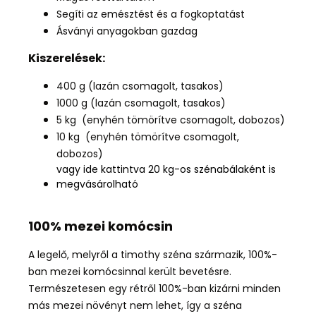
Segíti az emésztést és a fogkoptatást
Ásványi anyagokban gazdag
Kiszerelések:
400 g (lazán csomagolt, tasakos)
1000 g (lazán csomagolt, tasakos)
5 kg (enyhén tömörítve csomagolt, dobozos)
10 kg (enyhén tömörítve csomagolt,
dobozos)
vagy ide kattintva 20 kg-os szénabálaként is
megvásárolható
100% mezei komócsin
A legelő, melyről a timothy széna származik, 100%-
ban mezei komócsinnal került bevetésre.
Természetesen egy rétről 100%-ban kizárni minden
más mezei növényt nem lehet, így a széna