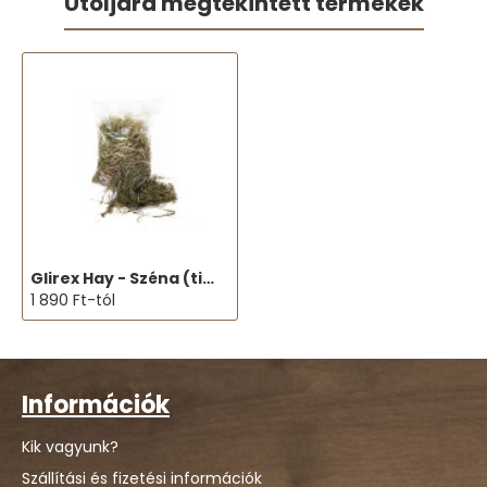
Utoljára megtekintett termékek
Glirex Hay - Széna (timothy fűszéna 1. vágás)
1 890 Ft-tól
Információk
Kik vagyunk?
Szállítási és fizetési információk