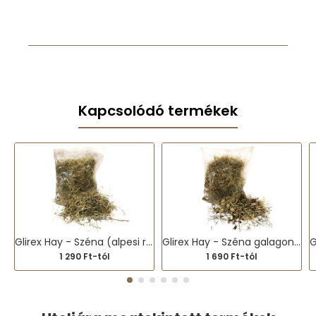
Kapcsolódó termékek
Glirex Hay - Széna (alpesi réti fűszéna)
Glirex Hay - Széna galagonyával és zamatos turbolyával
1 290 Ft-tól
1 690 Ft-tól