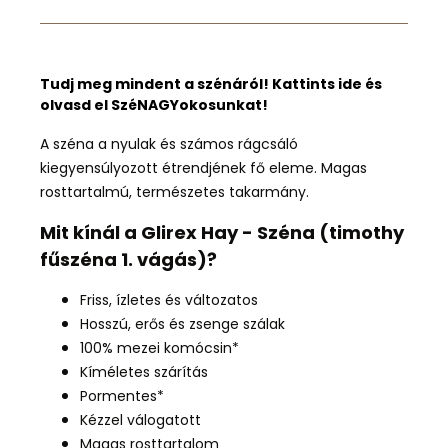
Tudj meg mindent a szénáról! Kattints ide és
olvasd el SzéNAGYokosunkat!
A széna a nyulak és számos rágcsáló
kiegyensúlyozott étrendjének fő eleme. Magas
rosttartalmú, természetes takarmány.
Mit kínál a Glirex Hay - Széna (timothy
fűszéna 1. vágás)?
Friss, ízletes és változatos
Hosszú, erős és zsenge szálak
100% mezei komócsin*
Kíméletes szárítás
Pormentes*
Kézzel válogatott
Magas rosttartalom