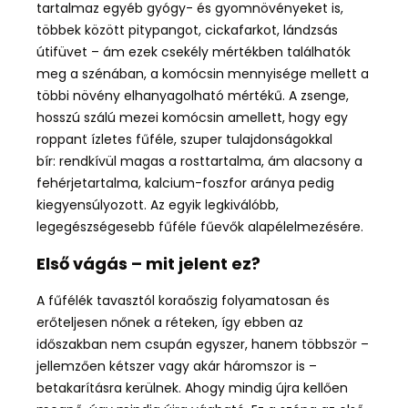
tartalmaz egyéb gyógy- és gyomnövényeket is,
többek között pitypangot, cickafarkot, lándzsás
útifüvet – ám ezek csekély mértékben találhatók
meg a szénában, a komócsin mennyisége mellett a
többi növény elhanyagolható mértékű. A zsenge,
hosszú szálú mezei komócsin amellett, hogy egy
roppant ízletes fűféle, szuper tulajdonságokkal
bír: rendkívül magas a rosttartalma, ám alacsony a
fehérjetartalma, kalcium-foszfor aránya pedig
kiegyensúlyozott. Az egyik legkiválóbb,
legegészségesebb fűféle fűevők alapélelmezésére.
Első vágás – mit jelent ez?
A fűfélék tavasztól koraőszig folyamatosan és
erőteljesen nőnek a réteken, így ebben az
időszakban nem csupán egyszer, hanem többször –
jellemzően kétszer vagy akár háromszor is –
betakarításra kerülnek. Ahogy mindig újra kellően