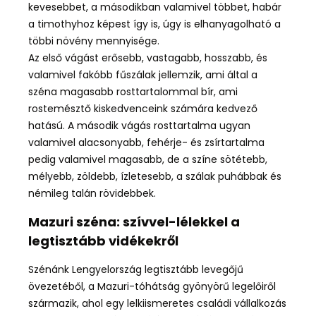
kevesebbet, a másodikban valamivel többet, habár
a timothyhoz képest így is, úgy is elhanyagolható a
többi növény mennyisége.
Az első vágást erősebb, vastagabb, hosszabb, és
valamivel fakóbb fűszálak jellemzik, ami által a
széna magasabb rosttartalommal bír, ami
rostemésztő kiskedvenceink számára kedvező
hatású. A második vágás rosttartalma ugyan
valamivel alacsonyabb, fehérje- és zsírtartalma
pedig valamivel magasabb, de a színe sötétebb,
mélyebb, zöldebb, ízletesebb, a szálak puhábbak és
némileg talán rövidebbek.
Mazuri széna: szívvel-lélekkel a
legtisztább vidékekről
Szénánk Lengyelország legtisztább levegőjű
övezetéből, a Mazuri-tóhátság gyönyörű legelőiről
származik, ahol egy lelkiismeretes családi vállalkozás