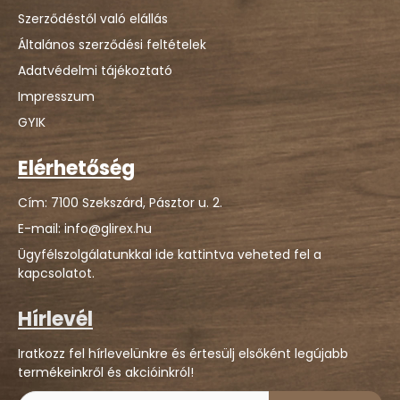
Szerződéstől való elállás
Általános szerződési feltételek
Adatvédelmi tájékoztató
Impresszum
GYIK
Elérhetőség
Cím: 7100 Szekszárd, Pásztor u. 2.
E-mail: info@glirex.hu
Ügyfélszolgálatunkkal ide kattintva veheted fel a
kapcsolatot.
Hírlevél
Iratkozz fel hírlevelünkre és értesülj elsőként legújabb
termékeinkről és akcióinkról!