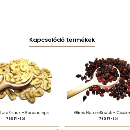
Kapcsolódó termékek
atureSnack - Banánchips
Glirex NatureSnack - Csipk
790 Ft-tól
790 Ft-tól