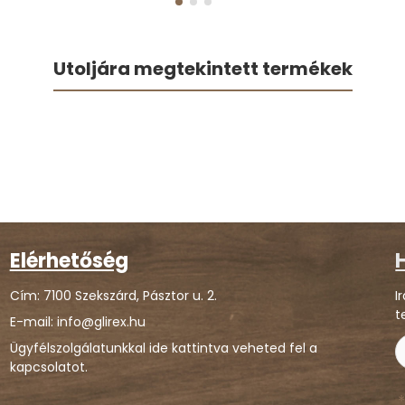
Utoljára megtekintett termékek
Elérhetőség
H
Cím: 7100 Szekszárd, Pásztor u. 2.
I
t
E-mail: info@glirex.hu
Ügyfélszolgálatunkkal ide kattintva veheted fel a
kapcsolatot.