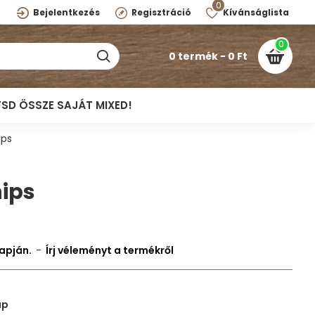
0
Bejelentkezés
Regisztráció
Kívánságlista
0
0 termék - 0 Ft
TSD ÖSSZE SAJÁT MIXED!
ips
hips
lapján.
-
Írj véleményt a termékről
ap