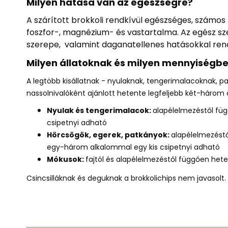
Milyen hatása van az egészségre?
A szárított brokkoli rendkívül
egészséges
,
számos 
foszfor-, magnézium- és vastartalma
. Az egész s
szerepe,
valamint
daganatellenes hatásokkal ren
Milyen állatoknak és milyen mennyiségbe
A legtöbb
kisállatnak
- nyulaknak, tengerimalacoknak, p
nassolnivalóként ajánlott
hetente legfeljebb két-három 
Nyulak és tengerimalacok:
alapélelmezéstől fü
csipetnyi adható
Hörcsögök, egerek, patkányok:
alapélelmezést
egy-három alkalommal egy kis csipetnyi adható
Mókusok:
fa
jtól és alapélelmezéstől függően het
Csincsilláknak és deguknak a brokkolichips nem javasolt.