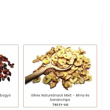
ebogyó
Glirex NatureSnack MixIt - Alma és
banánchips
790 Ft-tól