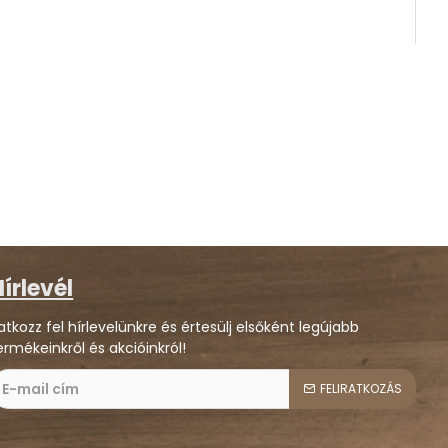
írlevél
ratkozz fel hírlevelünkre és értesülj elsőként legújabb
ermékeinkről és akcióinkról!
FELIRATKOZÁS