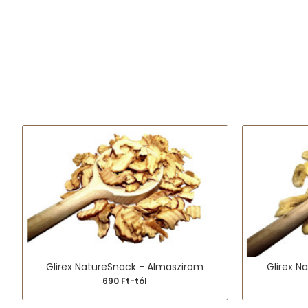
Glirex NatureSnack - Almaszirom
Glirex N
690 Ft-tól