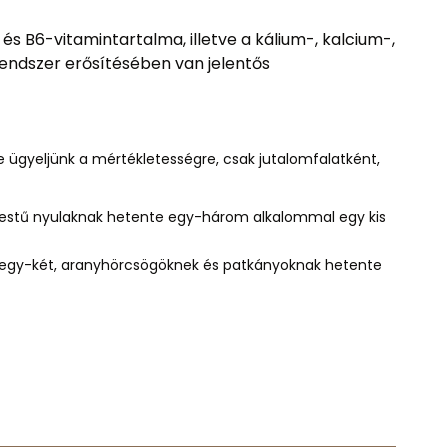
 és B6-vitamintartalma, illetve a kálium-, kalcium-,
ndszer erősítésében van jelentős
e ügyeljünk a mértékletességre
, csak jutalomfalatként,
testű nyulaknak hetente egy-három alkalommal egy kis
 egy-két, aranyhörcsögöknek és patkányoknak hetente