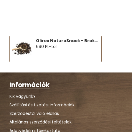
Glirex NatureSnack - Brokkoli chips
690 Ft-tól
Információk
Kik vagyunk?
Szállítási és fizetési információk
Szerződéstől való elállás
Általános szerződési feltételek
Adatvédelmi tájékoztató