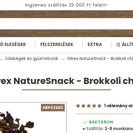
Ingyenes szállítás 25 000 Ft felett!
TŐ ELESÉGEK
FELSZERELÉSEK
EXTRA
ÁLLÍ
Zöldségek és gyümölcsök
Glirex NatureSnack - Brokkoli ch
rex NatureSnack - Brokkoli c
1 vélemény a
NÉPSZERŰ
RAKTÁRON
Szállítás:
2-8 munkan