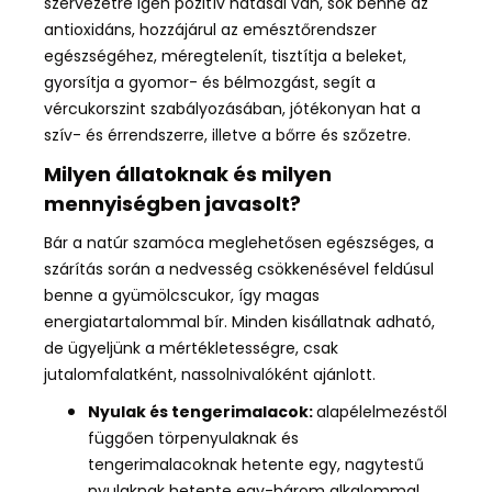
szervezetre igen pozitív hatásal van, sok benne az
antioxidáns, hozzájárul
az emésztőrendszer
egészségéhez, m
éregtelenít, tisztítja a beleket,
gyorsítja a gyomor- és bélmozgást, segít a
vércukorszint szabályozásában, jótékonyan hat a
szív- és érrendszerre, illetve a bőrre és szőzetre.
Milyen állatoknak és milyen
mennyiségben javasolt?
Bár a natúr szamóca
meglehetősen egészséges, a
szárítás során a nedvesség csökkenésével feldúsul
benne a gyümölcscukor, így magas
energiatartalommal bír.
Minden kisállatnak adható,
de ügyeljünk a mértékletességre
, csak
jutalomfalatként, nassolnivalóként ajánlott.
Nyulak és tengerimalacok:
alapélelmezéstől
függően törpenyulaknak és
tengerimalacoknak hetente egy, nagytestű
nyulaknak hetente egy-három alkalommal