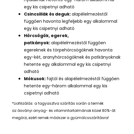
egy kis csipetnyi adható
Csincsillák és deguk:
alapélelmezéstől
függően havonta legfeljebb egy alkalommal
egy kis csipetnyi adható
Hörcsögök, egerek,
patkányok:
alapélelmezéstől függően
egereknek és törpehörcsögöknek havonta
egy-két, aranyhörcsögöknek és patkányoknak
hetente egy alkalommal egy kis csipetnyi
adható
Mókusok:
fa
jtól és alapélelmezéstől függően
hetente egy-három alkalommal egy kis
csipetnyi adható
*Liofilizálás: a fagyasztva szárítás során a termék
az ásványi anyag- és vitamintartalmának közel 80%-át
megőrzi, ezért remek módszer a gyümölcsszárításra!