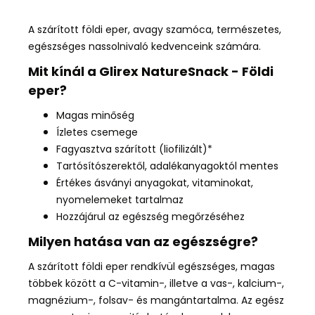
A szárított földi eper, avagy szamóca, természetes,
egészséges nassolnivaló kedvenceink számára.
Mit kínál a Glirex NatureSnack - Földi
eper?
Magas minőség
Ízletes csemege
Fagyasztva szárított (liofilizált)*
Tartósítószerektől, adalékanyagoktól mentes
Értékes ásványi anyagokat, vitaminokat,
nyomelemeket tartalmaz
Hozzájárul az egészség megőrzéséhez
Milyen hatása van az egészségre?
A szárított földi eper rendkívül
egészséges,
magas
többek között a C-vitamin-, illetve a vas-, kalcium-,
magnézium-, folsav- és mangántartalma
. Az egész