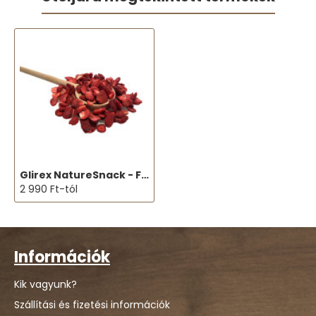
Glirex NatureSnack - Földi eper
2 990 Ft-tól
Információk
Kik vagyunk?
Szállítási és fizetési információk