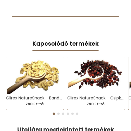
Kapcsolódó termékek
Glirex NatureSnack - Banánchips
Glirex NatureSnack - Csipkebogyó
790 Ft-tól
790 Ft-tól
Utoljára megtekintett termékek