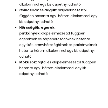
alkalommal egy kis csipetnyi adható
Csincsillák és deguk:
alapélelmezéstől
függően havonta egy-három alkalommal egy
kis csipetnyi adható
Hörcsögök, egerek,
patkányok:
alapélelmezéstől függően
egereknek és törpehörcsögöknek hetente
egy-két, aranyhörcsögöknek és patkányoknak
hetente három alkalommal egy kis csipetnyi
adható
Mókusok:
fa
jtól és alapélelmezéstől függően
hetente egy-három alkalommal egy kis
csipetnyi adható