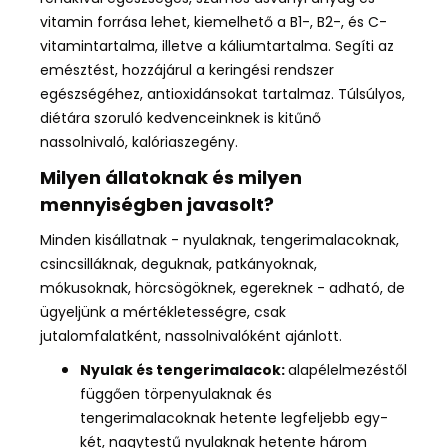
vitamin forrása lehet,
kiemelhető
a B1-, B2-, és C-
vitamintartalma, illetve a káliumtartalma
. Segíti az
emésztést, hozzájárul a keringési rendszer
egészségéhez, antioxidánsokat tartalmaz. Túlsúlyos,
diétára szoruló kedvenceinknek is kitűnő
nassolnivaló,
kalóriaszegény
.
Milyen állatoknak és milyen
mennyiségben javasolt?
Minden kisállatnak
- nyulaknak, tengerimalacoknak,
csincsilláknak, deguknak, patkányoknak,
mókusoknak, hörcsögöknek, egereknek -
adható, de
ügyeljünk a mértékletességre
, csak
jutalomfalatként, nassolnivalóként ajánlott.
Nyulak és tengerimalacok:
alapélelmezéstől
függően törpenyulaknak és
tengerimalacoknak hetente legfeljebb egy-
két, nagytestű nyulaknak hetente három