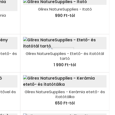
Glirex NatureSupplies - Itató
ámia
990 Ft-tól
etető- és
Glirex NatureSupplies - Etető- és itatótál
tartó
1 990 Ft-tól
etővel és
Glirex NatureSupplies - Kerámia etető- és
itatótálka
650 Ft-tól