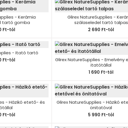
upplies - Kerámia
Glirex NatureSupplies - Ker
l tartó gomba
szálaseledel tartó talpas
 Ft-tól
2 690 Ft-tól
plies - Itató tartó
Glirex NatureSupplies - Emelvény 
 Ft-tól
itatótállal
1 690 Ft-tól
es - Házikó etető- és
Glirex NatureSupplies - Házikó et
ótállal
önitatóval
 Ft-tól
5 990 Ft-tól