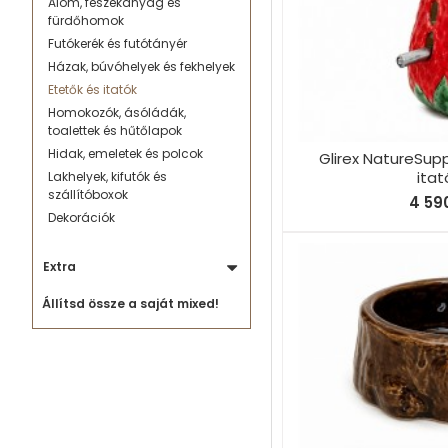
Alom, fészekanyag és
fürdőhomok
Futókerék és futótányér
Házak, búvóhelyek és fekhelyek
Etetők és itatók
Homokozók, ásóládák,
toalettek és hűtőlapok
Hidak, emeletek és polcok
Glirex NatureSupp
itat
Lakhelyek, kifutók és
szállítóboxok
4 590
Dekorációk
Extra
Állítsd össze a saját mixed!