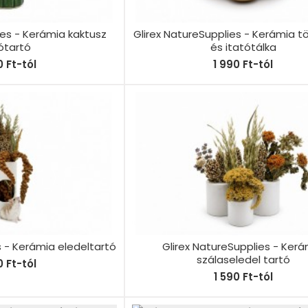
ies - Kerámia kaktusz
Glirex NatureSupplies - Kerámia t
ótartó
és itatótálka
 Ft-tól
1 990 Ft-tól
s - Kerámia eledeltartó
Glirex NatureSupplies - Ker
szálaseledel tartó
 Ft-tól
1 590 Ft-tól