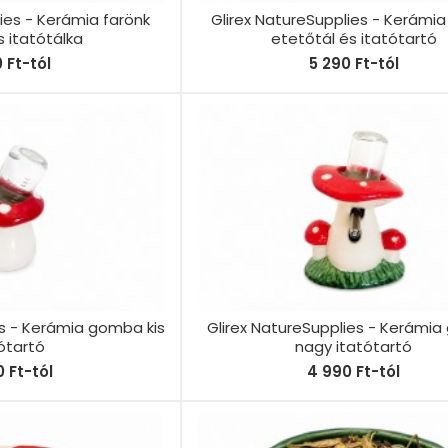
ies - Kerámia farönk
Glirex NatureSupplies - Kerámia
 itatótálka
etetőtál és itatótartó
0 Ft-tól
5 290 Ft-tól
es - Kerámia gomba kis
Glirex NatureSupplies - Kerámi
ótartó
nagy itatótartó
 Ft-tól
4 990 Ft-tól