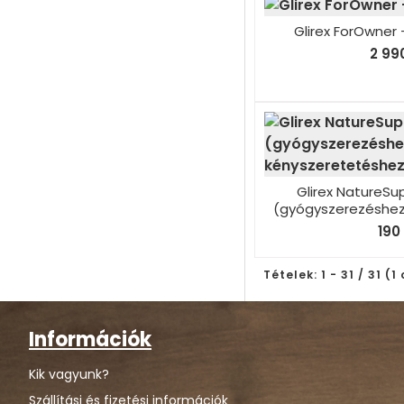
Glirex ForOwner 
2 990
Glirex NatureSu
(gyógyszerezéshez
190
Tételek: 1 - 31 / 31 (1
Információk
Kik vagyunk?
Szállítási és fizetési információk