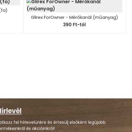
(fa)
Glirex ForOwner - Mérőkanál (műanyag)
390 Ft-tól
írlevél
ratkozz fel hírlevelünkre és értesülj elsőként legújabb
ermékeinkről és akcióinkról!