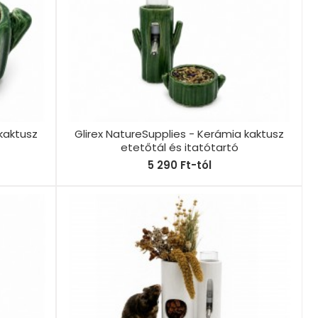
 kaktusz
Glirex NatureSupplies - Kerámia kaktusz
etetőtál és itatótartó
5 290 Ft-tól