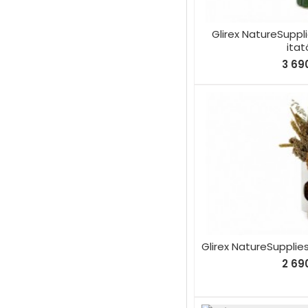
Glirex NatureSuppl
itat
3 690
Glirex NatureSupplie
2 690