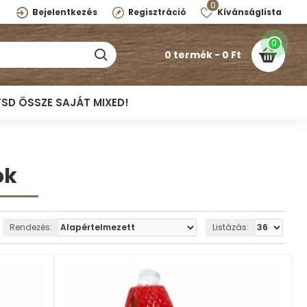
0
Bejelentkezés
Regisztráció
Kívánságlista
0
0 termék - 0 Ft
TSD ÖSSZE SAJÁT MIXED!
ók
Rendezés:
Listázás: