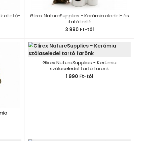
ök etető-
Glirex NatureSupplies - Kerámia eledel- és
itatótartó
3 990 Ft-tól
Glirex NatureSupplies - Kerámia
szálaseledel tartó farönk
1 990 Ft-tól
ámia