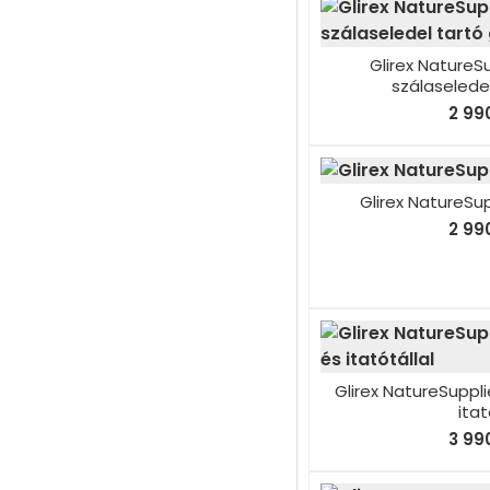
Glirex NatureS
szálaselede
2 990
Glirex NatureSup
2 990
Glirex NatureSuppli
itat
3 990