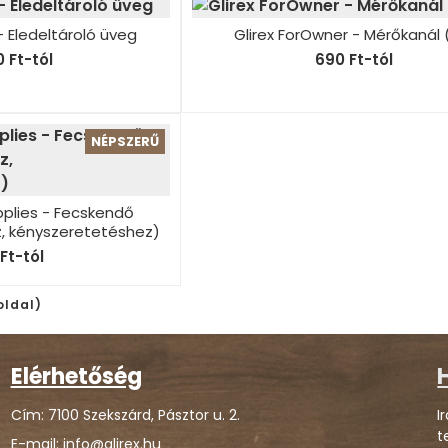
- Eledeltároló üveg
Glirex ForOwner - Mérőkanál 
 Ft-tól
690 Ft-tól
NÉPSZERŰ
pplies - Fecskendő
, kényszeretetéshez)
 Ft-tól
 oldal)
Elérhetőség
H
Cím: 7100 Szekszárd, Pásztor u. 2.
I
t
E-mail: info@glirex.hu