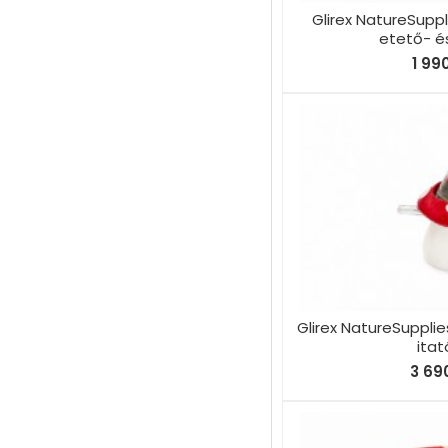
Glirex NatureSuppl
etető- és
1 99
Glirex NatureSuppli
itat
3 690