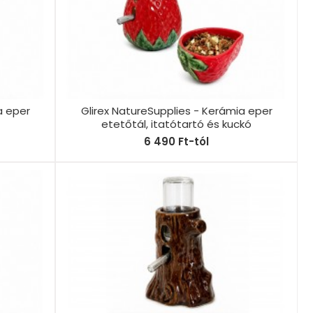
a eper
Glirex NatureSupplies - Kerámia eper
etetőtál, itatótartó és kuckó
6 490 Ft-tól