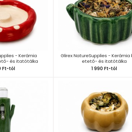
upplies - Kerámia
Glirex NatureSupplies - Kerámia
ő- és itatótálka
etető- és itatótálka
0 Ft-tól
1 990 Ft-tól