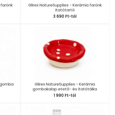
 farönk
Glirex NatureSupplies - Kerámia farönk
itatótartó
3 690 Ft-tól
a gomba
Glirex NatureSupplies - Kerámia
gombakalap etető- és itatótálka
1 990 Ft-tól