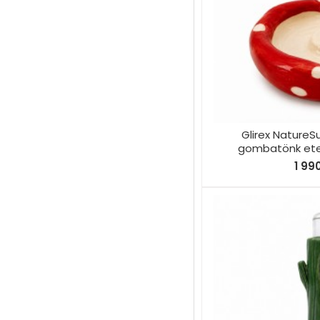
Glirex NatureS
gombatönk etet
1 99