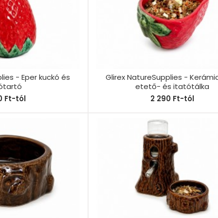
lies - Eper kuckó és
Glirex NatureSupplies - Kerámi
ótartó
etető- és itatótálka
 Ft-tól
2 290 Ft-tól