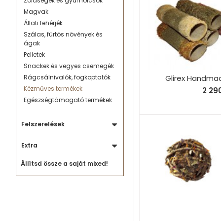
Zöldségek és gyümölcsök
Magvak
Állati fehérjék
Szálas, fürtös növények és
ágak
Pelletek
Snackek és vegyes csemegék
Glirex Handmad
Rágcsálnivalók, fogkoptatók
Kézműves termékek
2 290
Egészségtámogató termékek
Felszerelések
Extra
Állítsd össze a saját mixed!