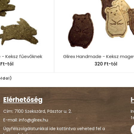
 - Keksz fűevőknek
Glirex Handmade - Keksz mage
Ft-tól
320 Ft-tól
 oldal)
Elérhetőség
H
Cím: 7100 Szekszárd, Pásztor u. 2.
I
t
E-mail: info@glirex.hu
Ügyfélszolgálatunkkal ide kattintva veheted fel a