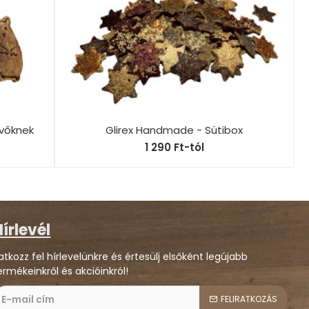
vőknek
Glirex Handmade - Sütibox
1 290 Ft-tól
írlevél
ratkozz fel hírlevelünkre és értesülj elsőként legújabb
ermékeinkről és akcióinkról!
FELIRATKOZÁS