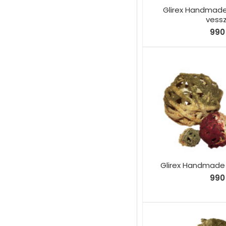
Glirex Handmad
vess
990 
Glirex Handmade 
990 