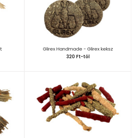
t
Glirex Handmade - Glirex keksz
320 Ft-tól