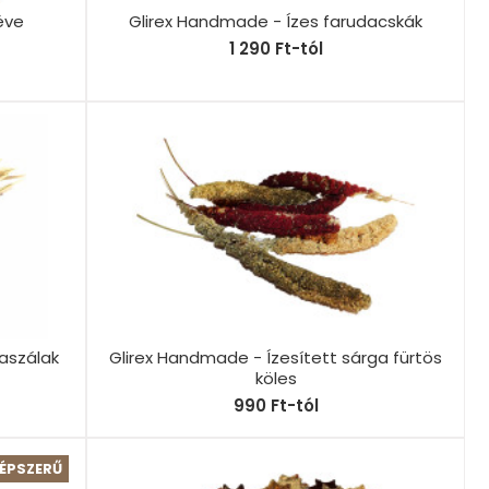
éve
Glirex Handmade - Ízes farudacskák
1 290 Ft-tól
aszálak
Glirex Handmade - Ízesített sárga fürtös
köles
990 Ft-tól
ÉPSZERŰ