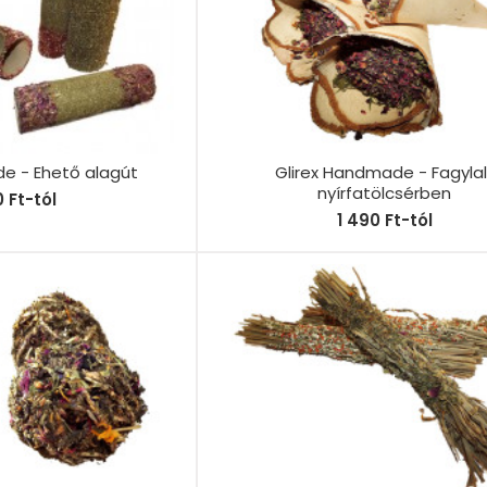
e - Ehető alagút
Glirex Handmade - Fagylal
nyírfatölcsérben
 Ft-tól
1 490 Ft-tól