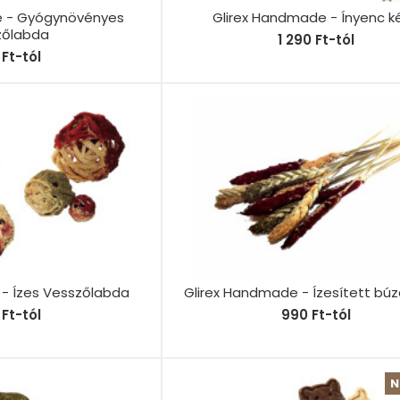
e - Gyógynövényes
Glirex Handmade - Ínyenc k
zőlabda
1 290 Ft-tól
Ft-tól
- Ízes Vesszőlabda
Glirex Handmade - Ízesített búz
Ft-tól
990 Ft-tól
N