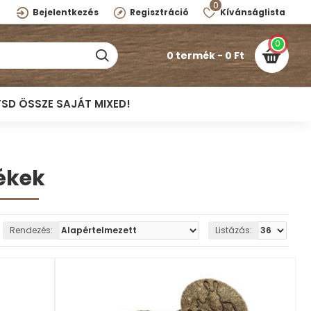
0
Bejelentkezés
Regisztráció
Kívánságlista
0
0 termék - 0 Ft
TSD ÖSSZE SAJÁT MIXED!
ékek
Rendezés:
Listázás: