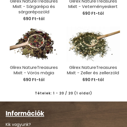
Glirex NatureTreasures
Glirex NatureTreasures
MixIt - Sárgarépa és
MixIt - Veteményeskert
sárgarépazöld
690 Ft-tól
690 Ft-tól
Glirex NatureTreasures
Glirex NatureTreasures
MixIt - Vörös mágia
MixIt - Zeller és zellerzöld
690 Ft-tól
690 Ft-tól
Tételek: 1 - 20 / 20 (1 oldal)
Információk
Kik vagyunk?