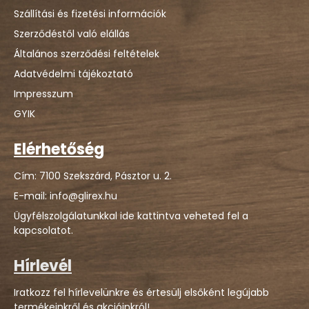
Szállítási és fizetési információk
Szerződéstől való elállás
Általános szerződési feltételek
Adatvédelmi tájékoztató
Impresszum
GYIK
Elérhetőség
Cím: 7100 Szekszárd, Pásztor u. 2.
E-mail: info@glirex.hu
Ügyfélszolgálatunkkal ide kattintva veheted fel a
kapcsolatot.
Hírlevél
Iratkozz fel hírlevelünkre és értesülj elsőként legújabb
termékeinkről és akcióinkról!