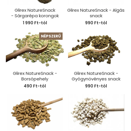
Glirex NatureSnack
Glirex NatureSnack - Algás
- Sárgarépa korongok
snack
1 990 Ft-tól
990 Ft-tól
NÉPSZERŰ
Glirex NatureSnack -
Glirex NatureSnack -
Borsópehely
Gyógynövényes snack
490 Ft-tól
990 Ft-tól