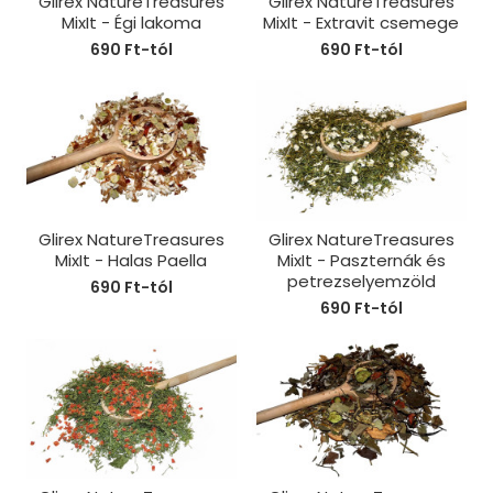
Glirex NatureTreasures
Glirex NatureTreasures
MixIt - Égi lakoma
MixIt - Extravit csemege
690 Ft-tól
690 Ft-tól
Glirex NatureTreasures
Glirex NatureTreasures
MixIt - Halas Paella
MixIt - Paszternák és
petrezselyemzöld
690 Ft-tól
690 Ft-tól