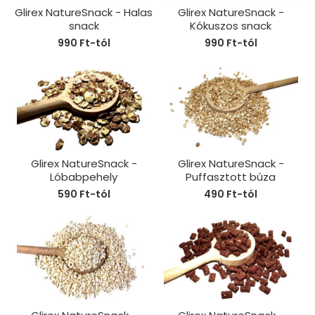
Glirex NatureSnack - Halas
Glirex NatureSnack -
snack
Kókuszos snack
990 Ft-tól
990 Ft-tól
Glirex NatureSnack -
Glirex NatureSnack -
Lóbabpehely
Puffasztott búza
590 Ft-tól
490 Ft-tól