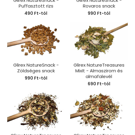
Glirex NatureSnack -
Glirex NatureSnack -
Puffasztott rizs
Rovaros snack
490 Ft-tól
990 Ft-tól
Glirex NatureSnack -
Glirex NatureTreasures
Zöldséges snack
MixIt - Almaszirom és
almafalevél
990 Ft-tól
690 Ft-tól