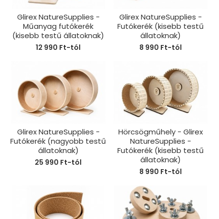
Glirex NatureSupplies -
Glirex NatureSupplies -
Műanyag futókerék
Futókerék (kisebb testű
(kisebb testű állatoknak)
állatoknak)
12 990 Ft-tól
8 990 Ft-tól
Glirex NatureSupplies -
Hörcsögműhely - Glirex
Futókerék (nagyobb testű
NatureSupplies -
állatoknak)
Futókerék (kisebb testű
állatoknak)
25 990 Ft-tól
8 990 Ft-tól