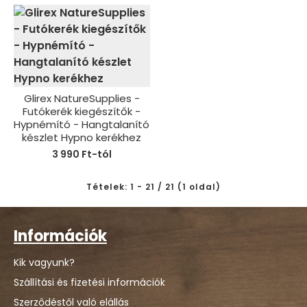
Glirex NatureSupplies -
Futókerék kiegészítők -
Hypnémító - Hangtalanító
készlet Hypno kerékhez
3 990 Ft-tól
Tételek: 1 - 21 / 21 (1 oldal)
Információk
Kik vagyunk?
Szállítási és fizetési információk
Szerződéstől való elállás