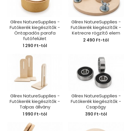
Glirex NatureSupplies -
Glirex NatureSupplies -
Futókerék kiegészítők -
Futókerék kiegészítők -
Öntapadós parafa
Ketrecre rögzítő elem
futófelület
2 490 Ft-tól
1 290 Ft-tól
Glirex NatureSupplies -
Glirex NatureSupplies -
Futókerék kiegészítők -
Futókerék kiegészítők -
Talpas állvány
Csapágy
1 990 Ft-tól
390 Ft-tól