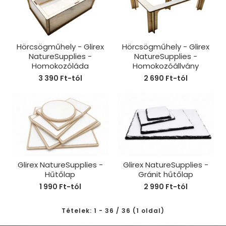
Hörcsögműhely - Glirex
Hörcsögműhely - Glirex
NatureSupplies -
NatureSupplies -
Homokozóláda
Homokozóállvány
3 390 Ft-tól
2 690 Ft-tól
Glirex NatureSupplies -
Glirex NatureSupplies -
Hűtőlap
Gránit hűtőlap
1 990 Ft-tól
2 990 Ft-tól
Tételek: 1 - 36 / 36 (1 oldal)