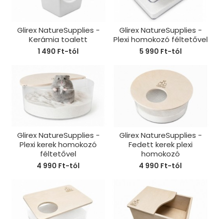
Glirex NatureSupplies -
Glirex NatureSupplies -
Kerámia toalett
Plexi homokozó féltetővel
1 490 Ft-tól
5 990 Ft-tól
Glirex NatureSupplies -
Glirex NatureSupplies -
Plexi kerek homokozó
Fedett kerek plexi
féltetővel
homokozó
4 990 Ft-tól
4 990 Ft-tól