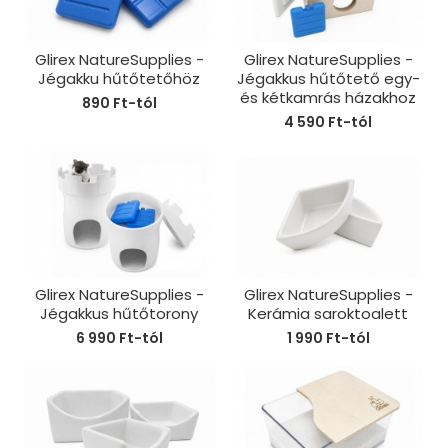
Glirex NatureSupplies -
Glirex NatureSupplies -
Jégakku hűtőtetőhöz
Jégakkus hűtőtető egy-
és kétkamrás házakhoz
890 Ft-tól
4 590 Ft-tól
Glirex NatureSupplies -
Glirex NatureSupplies -
Jégakkus hűtőtorony
Kerámia saroktoalett
6 990 Ft-tól
1 990 Ft-tól