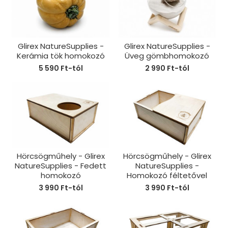
Glirex NatureSupplies -
Glirex NatureSupplies -
Kerámia tök homokozó
Üveg gömbhomokozó
5 590 Ft-tól
2 990 Ft-tól
Hörcsögműhely - Glirex
Hörcsögműhely - Glirex
NatureSupplies - Fedett
NatureSupplies -
homokozó
Homokozó féltetővel
3 990 Ft-tól
3 990 Ft-tól