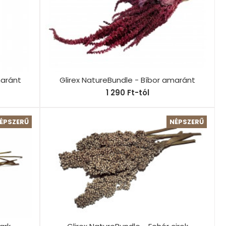
maránt
Glirex NatureBundle - Bíbor amaránt
1 290 Ft-tól
ÉPSZERŰ
NÉPSZERŰ