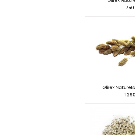
Glirex Natur
750 
Glirex Nature
1 29