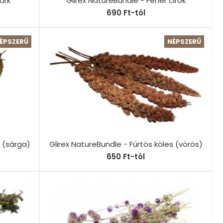
ark
Glirex NatureBundle - Fehér cirok
690 Ft-tól
ÉPSZERŰ
NÉPSZERŰ
s (sárga)
Glirex NatureBundle - Fürtös köles (vörös)
650 Ft-tól