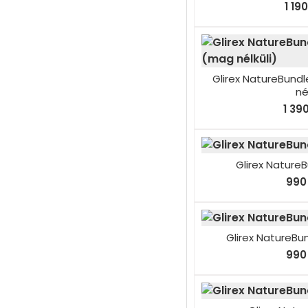
1 19
Glirex NatureBund
né
1 39
Glirex NatureB
990 
Glirex NatureBu
990 