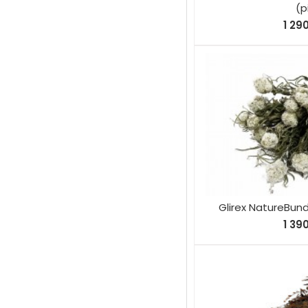
(p
1 29
Glirex NatureBun
1 39