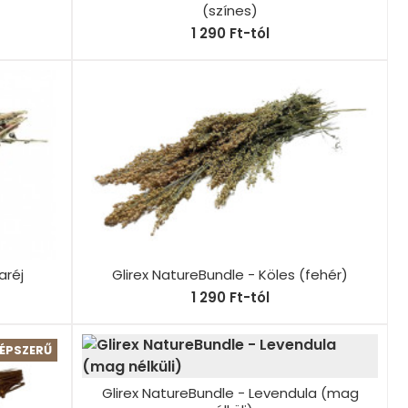
(színes)
1 290 Ft-tól
aréj
Glirex NatureBundle - Köles (fehér)
1 290 Ft-tól
ÉPSZERŰ
Glirex NatureBundle - Levendula (mag