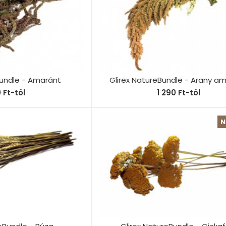
Bundle - Amaránt
Glirex NatureBundle - Arany a
0 Ft-tól
1 290 Ft-tól
N