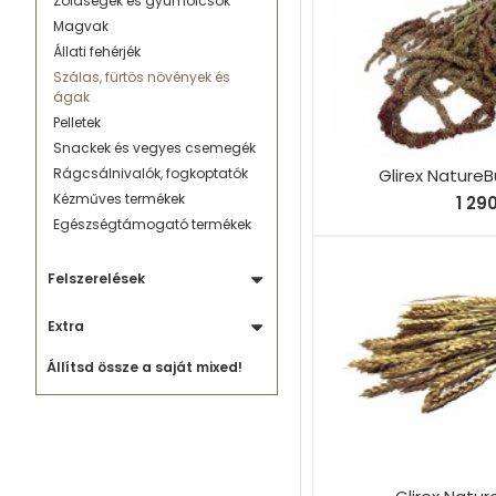
Zöldségek és gyümölcsök
Magvak
Állati fehérjék
Szálas, fürtös növények és
ágak
Pelletek
Snackek és vegyes csemegék
Glirex Nature
Rágcsálnivalók, fogkoptatók
Kézműves termékek
1 29
Egészségtámogató termékek
Felszerelések
Extra
Állítsd össze a saját mixed!