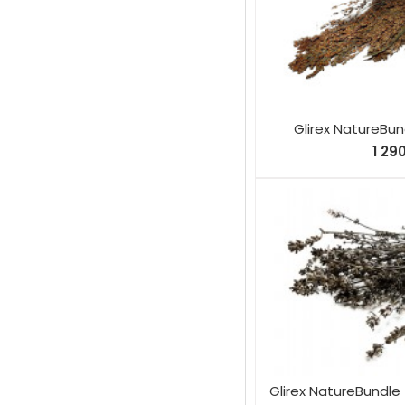
Glirex NatureBun
1 29
Glirex NatureBundle