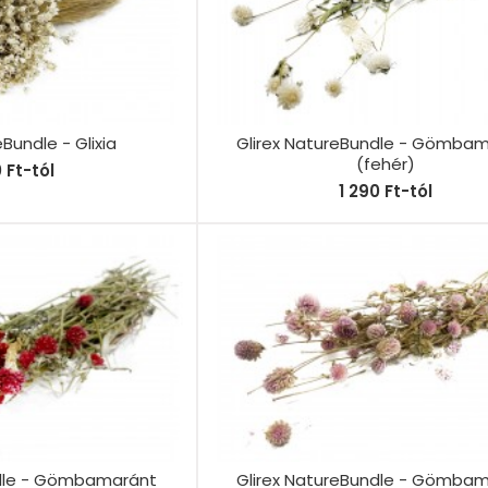
eBundle - Glixia
Glirex NatureBundle - Gömba
(fehér)
0 Ft-tól
1 290 Ft-tól
ndle - Gömbamaránt
Glirex NatureBundle - Gömba