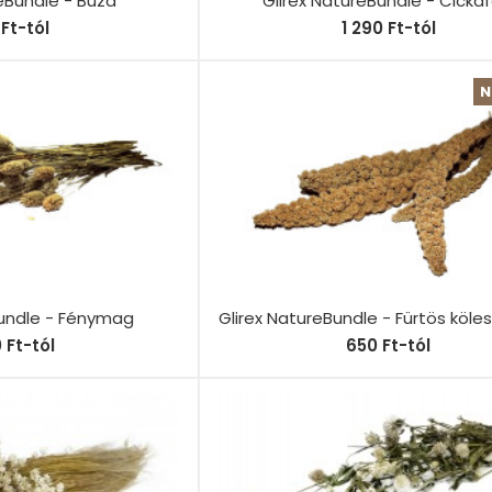
eBundle - Búza
Glirex NatureBundle - Cickaf
Ft-tól
1 290 Ft-tól
N
Bundle - Fénymag
Glirex NatureBundle - Fürtös köle
0 Ft-tól
650 Ft-tól