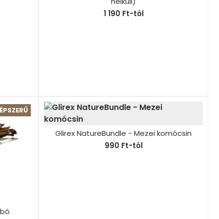
nélküli)
1 190 Ft-tól
ÉPSZERŰ
Glirex NatureBundle - Mezei komócsin
990 Ft-tól
ubó