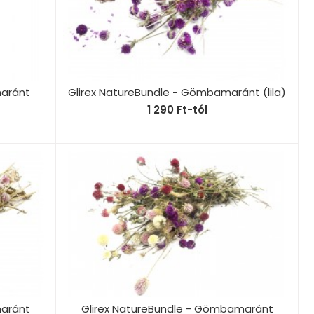
maránt
Glirex NatureBundle - Gömbamaránt (lila)
1 290 Ft-tól
maránt
Glirex NatureBundle - Gömbamaránt