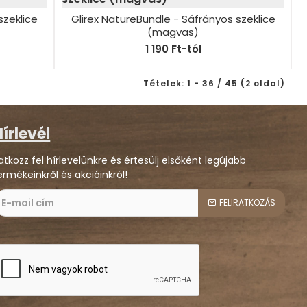
szeklice
Glirex NatureBundle - Sáfrányos szeklice
(magvas)
1 190 Ft-tól
Tételek: 1 - 36 / 45 (2 oldal)
írlevél
ratkozz fel hírlevelünkre és értesülj elsőként legújabb
ermékeinkről és akcióinkról!
FELIRATKOZÁS