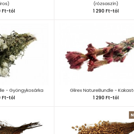
iros)
(rózsaszín)
0 Ft-tól
1 290 Ft-tól
dle - Gyöngykosárka
Glirex NatureBundle - Kakast
0 Ft-tól
1 290 Ft-tól
N