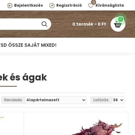
0
Bejelentkezés
Regisztráció
Kívánságlista
0
0 termék - 0 Ft
TSD ÖSSZE SAJÁT MIXED!
ek és ágak
Rendezés:
Listázás: