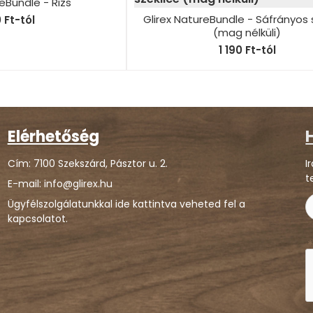
reBundle - Rizs
Glirex NatureBundle - Sáfrányos 
0 Ft-tól
(mag nélküli)
1 190 Ft-tól
Elérhetőség
H
Cím: 7100 Szekszárd, Pásztor u. 2.
I
t
E-mail: info@glirex.hu
Ügyfélszolgálatunkkal ide kattintva veheted fel a
kapcsolatot.