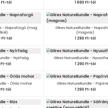
0 Ft-tól
1 690 Ft-tól
le - Napraforgó (mag
Glirex NatureBundle - Napraf
lküli)
(magvas)
0 Ft-tól
1 290 Ft-tól
undle - Nyírfaág
Glirex NatureBundle - Nyuszifa
Ft-tól
1 290 Ft-tól
ndle - Óriás mohar
Glirex NatureBundle - Papírv
Ft-tól
1 290 Ft-tól