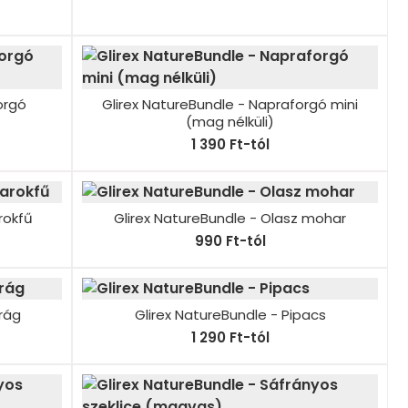
orgó
Glirex NatureBundle - Napraforgó mini
(mag nélküli)
1 390 Ft-tól
rokfű
Glirex NatureBundle - Olasz mohar
990 Ft-tól
irág
Glirex NatureBundle - Pipacs
1 290 Ft-tól