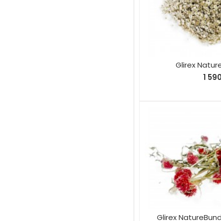
Glirex Natur
1 59
Glirex NatureBu