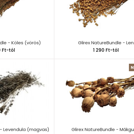
dle - Köles (vörös)
Glirex NatureBundle - Len
0 Ft-tól
1 290 Ft-tól
N
 - Levendula (magvas)
Glirex NatureBundle - Mákg